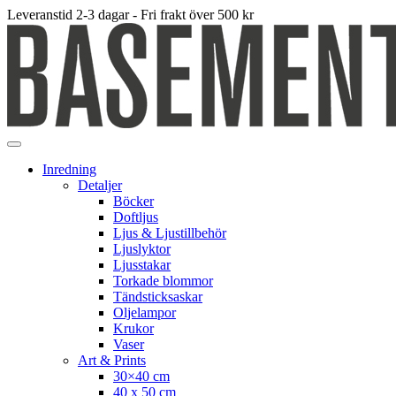
Leveranstid 2-3 dagar - Fri frakt över 500 kr
Inredning
Detaljer
Böcker
Doftljus
Ljus & Ljustillbehör
Ljuslyktor
Ljusstakar
Torkade blommor
Tändsticksaskar
Oljelampor
Krukor
Vaser
Art & Prints
30×40 cm
40 x 50 cm