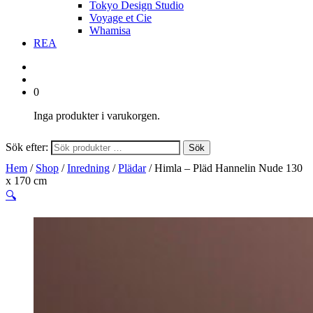
Tokyo Design Studio
Voyage et Cie
Whamisa
REA
0
Inga produkter i varukorgen.
Sök efter:
Sök
Hem
/
Shop
/
Inredning
/
Plädar
/ Himla – Pläd Hannelin Nude 130
x 170 cm
🔍