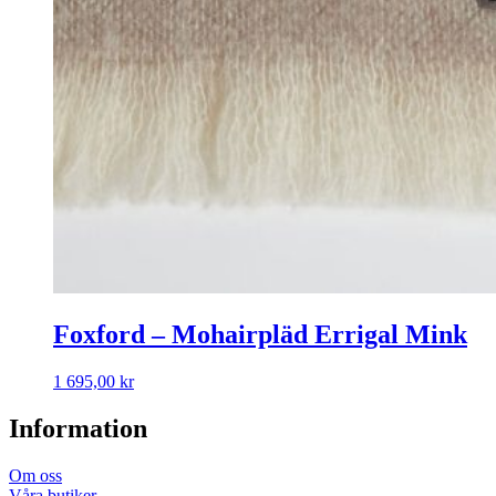
Foxford – Mohairpläd Errigal Mink
1 695,00
kr
Information
Om oss
Våra butiker