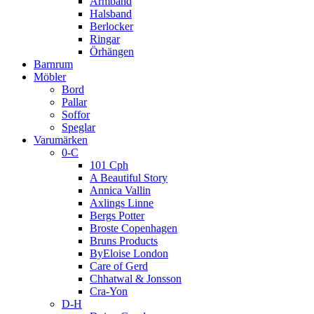
Armband
Halsband
Berlocker
Ringar
Örhängen
Barnrum
Möbler
Bord
Pallar
Soffor
Speglar
Varumärken
0-C
101 Cph
A Beautiful Story
Annica Vallin
Axlings Linne
Bergs Potter
Broste Copenhagen
Bruns Products
ByEloise London
Care of Gerd
Chhatwal & Jonsson
Cra-Yon
D-H