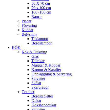
50 X 70 cm
70 x 100 cm
100×100 cm
Ramar
Plädar
Förvaring
Kuddar
Belysning
Taklampor
Bordslampor
KÖK
Kök & Dukning
Glas
Tallrikar
Muggar & Koppar
Kannor & Karaffer
Uppläggning & Servering
Servetter
Skålar
Skärbrädor
Textilier
Bordstabletter
Dukar
Kökshanddukar
Servetter