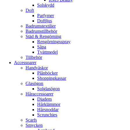
Solskydd
Doft
Parfymer
Doftljus
Badrumstextilier
Badrumstillbehör
Städ & Rengörning
Rengörningsspray
Såpa
Tvättmedel
Tillbehör
Accessoarer
Handväskor
Plånböcker
Shoppingkassar
Glasögon
Solglasögon
Håraccessoarer
Diadem
Hårklämmor
Hårsnoddar
Scrunchies
Scarfs
Smycken