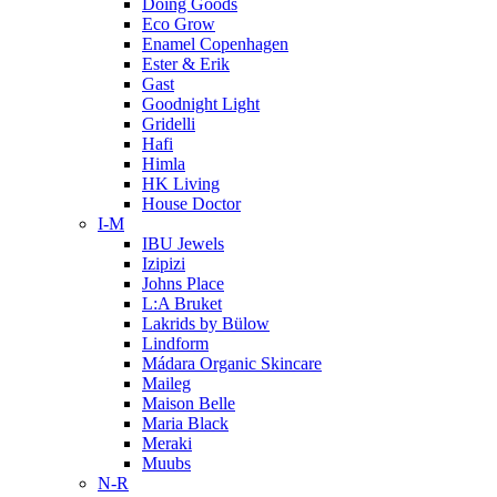
Doing Goods
Eco Grow
Enamel Copenhagen
Ester & Erik
Gast
Goodnight Light
Gridelli
Hafi
Himla
HK Living
House Doctor
I-M
IBU Jewels
Izipizi
Johns Place
L:A Bruket
Lakrids by Bülow
Lindform
Mádara Organic Skincare
Maileg
Maison Belle
Maria Black
Meraki
Muubs
N-R