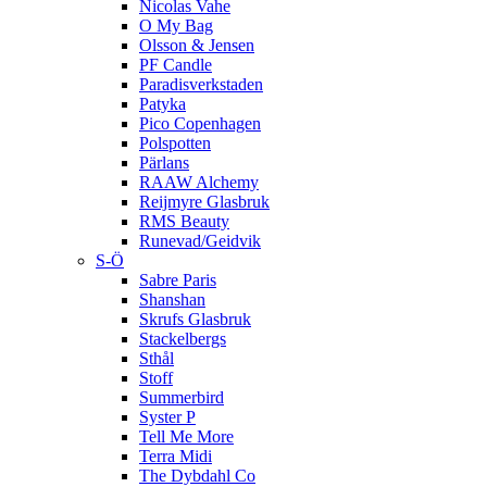
Nicolas Vahe
O My Bag
Olsson & Jensen
PF Candle
Paradisverkstaden
Patyka
Pico Copenhagen
Polspotten
Pärlans
RAAW Alchemy
Reijmyre Glasbruk
RMS Beauty
Runevad/Geidvik
S-Ö
Sabre Paris
Shanshan
Skrufs Glasbruk
Stackelbergs
Sthål
Stoff
Summerbird
Syster P
Tell Me More
Terra Midi
The Dybdahl Co