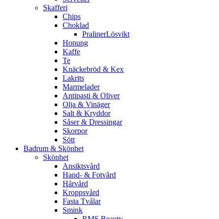
Skafferi
Chips
Choklad
PralinerLösvikt
Honung
Kaffe
Te
Knäckebröd & Kex
Lakrits
Marmelader
Antipasti & Oliver
Olja & Vinäger
Salt & Kryddor
Såser & Dressingar
Skorpor
Sött
Badrum & Skönhet
Skönhet
Ansiktsvård
Hand- & Fotvård
Hårvård
Kroppsvård
Fasta Tvålar
Smink
RMS Beauty