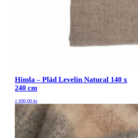
Himla – Pläd Levelin Natural 140 x
240 cm
1 690,00
kr