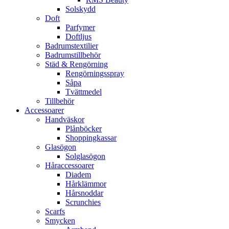
Solskydd
Doft
Parfymer
Doftljus
Badrumstextilier
Badrumstillbehör
Städ & Rengörning
Rengörningsspray
Såpa
Tvättmedel
Tillbehör
Accessoarer
Handväskor
Plånböcker
Shoppingkassar
Glasögon
Solglasögon
Håraccessoarer
Diadem
Hårklämmor
Hårsnoddar
Scrunchies
Scarfs
Smycken