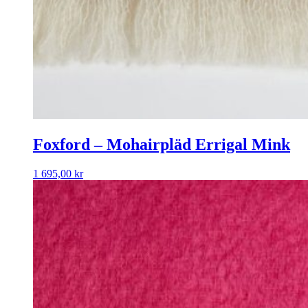
Foxford – Mohairpläd Errigal Mink
1 695,00
kr