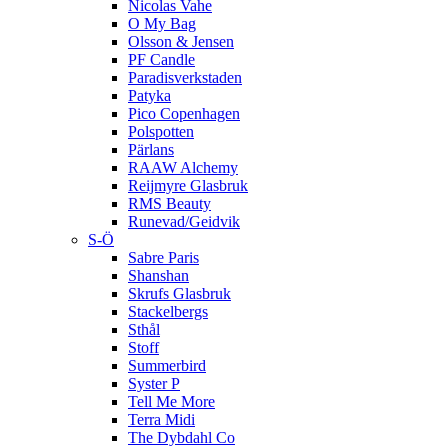
Nicolas Vahe
O My Bag
Olsson & Jensen
PF Candle
Paradisverkstaden
Patyka
Pico Copenhagen
Polspotten
Pärlans
RAAW Alchemy
Reijmyre Glasbruk
RMS Beauty
Runevad/Geidvik
S-Ö
Sabre Paris
Shanshan
Skrufs Glasbruk
Stackelbergs
Sthål
Stoff
Summerbird
Syster P
Tell Me More
Terra Midi
The Dybdahl Co