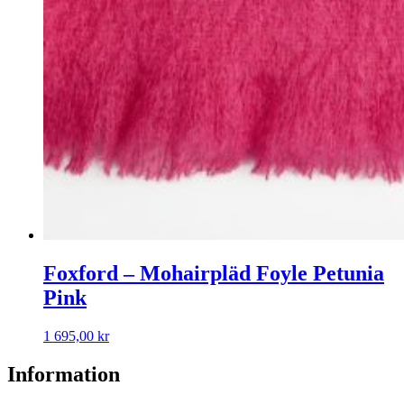
Foxford – Mohairpläd Foyle Petunia
Pink
1 695,00
kr
Information