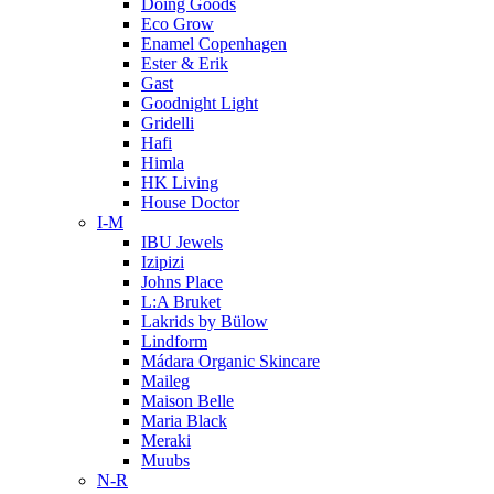
Doing Goods
Eco Grow
Enamel Copenhagen
Ester & Erik
Gast
Goodnight Light
Gridelli
Hafi
Himla
HK Living
House Doctor
I-M
IBU Jewels
Izipizi
Johns Place
L:A Bruket
Lakrids by Bülow
Lindform
Mádara Organic Skincare
Maileg
Maison Belle
Maria Black
Meraki
Muubs
N-R