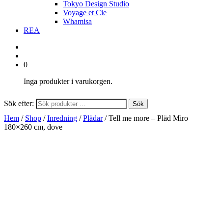
Tokyo Design Studio
Voyage et Cie
Whamisa
REA
0
Inga produkter i varukorgen.
Sök efter:
Sök
Hem
/
Shop
/
Inredning
/
Plädar
/ Tell me more – Pläd Miro
180×260 cm, dove