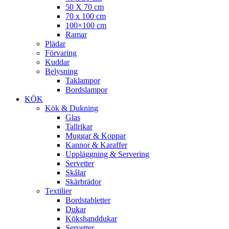
50 X 70 cm
70 x 100 cm
100×100 cm
Ramar
Plädar
Förvaring
Kuddar
Belysning
Taklampor
Bordslampor
KÖK
Kök & Dukning
Glas
Tallrikar
Muggar & Koppar
Kannor & Karaffer
Uppläggning & Servering
Servetter
Skålar
Skärbrädor
Textilier
Bordstabletter
Dukar
Kökshanddukar
Servetter