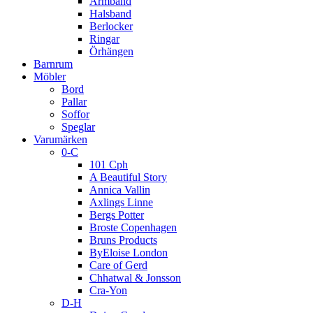
Armband
Halsband
Berlocker
Ringar
Örhängen
Barnrum
Möbler
Bord
Pallar
Soffor
Speglar
Varumärken
0-C
101 Cph
A Beautiful Story
Annica Vallin
Axlings Linne
Bergs Potter
Broste Copenhagen
Bruns Products
ByEloise London
Care of Gerd
Chhatwal & Jonsson
Cra-Yon
D-H