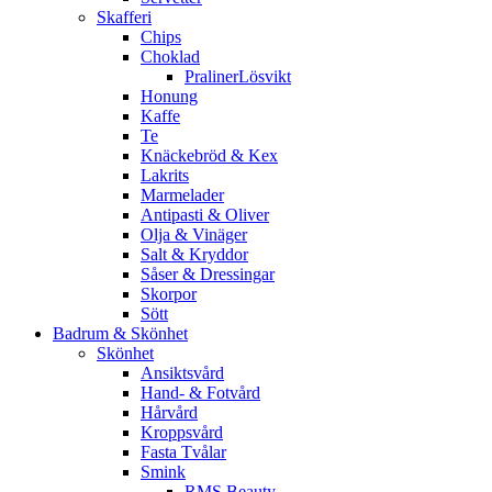
Skafferi
Chips
Choklad
PralinerLösvikt
Honung
Kaffe
Te
Knäckebröd & Kex
Lakrits
Marmelader
Antipasti & Oliver
Olja & Vinäger
Salt & Kryddor
Såser & Dressingar
Skorpor
Sött
Badrum & Skönhet
Skönhet
Ansiktsvård
Hand- & Fotvård
Hårvård
Kroppsvård
Fasta Tvålar
Smink
RMS Beauty