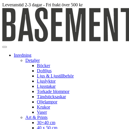
Leveranstid 2-3 dagar - Fri frakt över 500 kr
Inredning
Detaljer
Böcker
Doftljus
Ljus & Ljustillbehör
Ljuslyktor
Ljusstakar
Torkade blommor
Tändsticksaskar
Oljelampor
Krukor
Vaser
Art & Prints
30×40 cm
40 x 50 cm