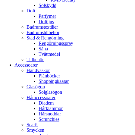
Solskydd
Doft
Parfymer
Doftljus
Badrumstextilier
Badrumstillbehör
Städ & Rengörning
Rengörningsspray
Såpa
Tvättmedel
Tillbehör
Accessoarer
Handväskor
Plånböcker
Shoppingkassar
Glasögon
Solglasögon
Håraccessoarer
Diadem
Hårklämmor
Hårsnoddar
Scrunchies
Scarfs
Smycken