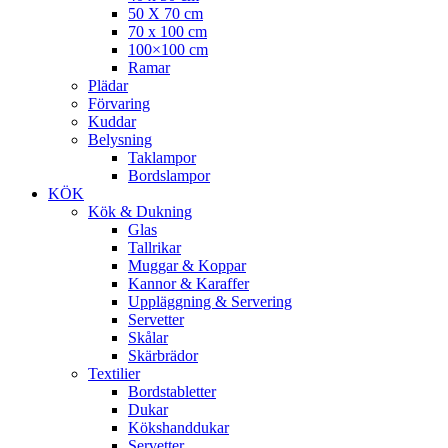
50 X 70 cm
70 x 100 cm
100×100 cm
Ramar
Plädar
Förvaring
Kuddar
Belysning
Taklampor
Bordslampor
KÖK
Kök & Dukning
Glas
Tallrikar
Muggar & Koppar
Kannor & Karaffer
Uppläggning & Servering
Servetter
Skålar
Skärbrädor
Textilier
Bordstabletter
Dukar
Kökshanddukar
Servetter