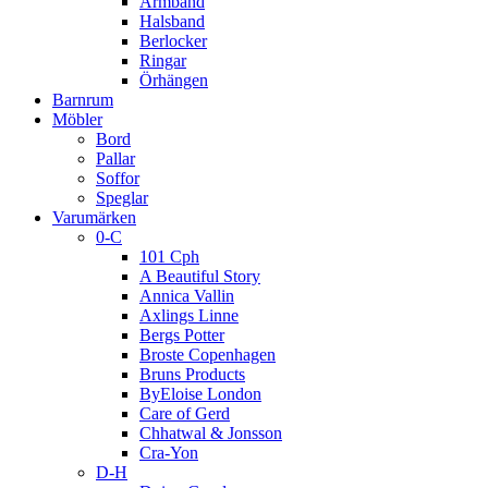
Armband
Halsband
Berlocker
Ringar
Örhängen
Barnrum
Möbler
Bord
Pallar
Soffor
Speglar
Varumärken
0-C
101 Cph
A Beautiful Story
Annica Vallin
Axlings Linne
Bergs Potter
Broste Copenhagen
Bruns Products
ByEloise London
Care of Gerd
Chhatwal & Jonsson
Cra-Yon
D-H