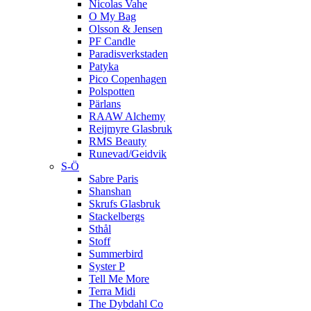
Nicolas Vahe
O My Bag
Olsson & Jensen
PF Candle
Paradisverkstaden
Patyka
Pico Copenhagen
Polspotten
Pärlans
RAAW Alchemy
Reijmyre Glasbruk
RMS Beauty
Runevad/Geidvik
S-Ö
Sabre Paris
Shanshan
Skrufs Glasbruk
Stackelbergs
Sthål
Stoff
Summerbird
Syster P
Tell Me More
Terra Midi
The Dybdahl Co