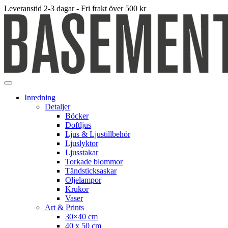
Leveranstid 2-3 dagar - Fri frakt över 500 kr
Inredning
Detaljer
Böcker
Doftljus
Ljus & Ljustillbehör
Ljuslyktor
Ljusstakar
Torkade blommor
Tändsticksaskar
Oljelampor
Krukor
Vaser
Art & Prints
30×40 cm
40 x 50 cm