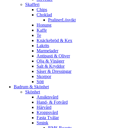
Skafferi
Chips
Choklad
PralinerLösvikt
Honung
Kaffe
Te
Knäckebröd & Kex
Lakrits
Marmelader
Antipasti & Oliver
Olja & Vinäger
Salt & Kryddor
Såser & Dressingar
Skorpor
Sött
Badrum & Skönhet
Skönhet
Ansiktsvård
Hand- & Fotvård
Hårvård
Kroppsvård
Fasta Tvålar
Smink
RMS Beauty