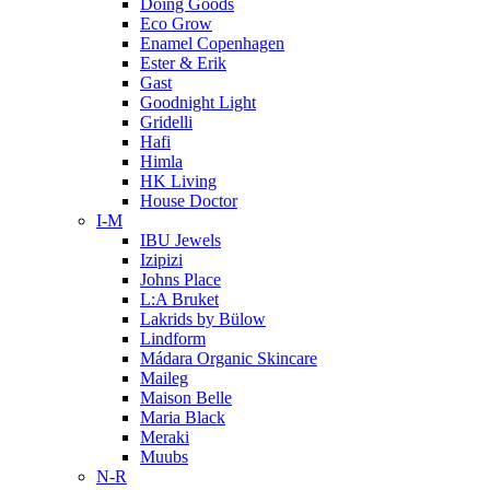
Doing Goods
Eco Grow
Enamel Copenhagen
Ester & Erik
Gast
Goodnight Light
Gridelli
Hafi
Himla
HK Living
House Doctor
I-M
IBU Jewels
Izipizi
Johns Place
L:A Bruket
Lakrids by Bülow
Lindform
Mádara Organic Skincare
Maileg
Maison Belle
Maria Black
Meraki
Muubs
N-R