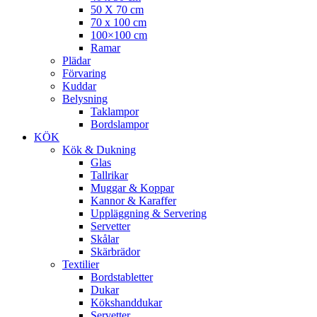
50 X 70 cm
70 x 100 cm
100×100 cm
Ramar
Plädar
Förvaring
Kuddar
Belysning
Taklampor
Bordslampor
KÖK
Kök & Dukning
Glas
Tallrikar
Muggar & Koppar
Kannor & Karaffer
Uppläggning & Servering
Servetter
Skålar
Skärbrädor
Textilier
Bordstabletter
Dukar
Kökshanddukar
Servetter