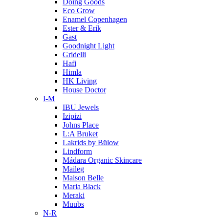
Doing Goods
Eco Grow
Enamel Copenhagen
Ester & Erik
Gast
Goodnight Light
Gridelli
Hafi
Himla
HK Living
House Doctor
I-M
IBU Jewels
Izipizi
Johns Place
L:A Bruket
Lakrids by Bülow
Lindform
Mádara Organic Skincare
Maileg
Maison Belle
Maria Black
Meraki
Muubs
N-R