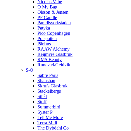
Nicolas Vahe
O My Bag
Olsson & Jensen
PF Candle
Paradisverkstaden
Patyka
Pico Copenhagen
Polspotten
Pärlans
RAAW Alchemy
Reijmyre Glasbruk
RMS Beauty
Runevad/Geidvik
S-Ö
Sabre Paris
Shanshan
Skrufs Glasbruk
Stackelbergs
Sthål
Stoff
Summerbird
Syster P
Tell Me More
Terra Midi
The Dybdahl Co