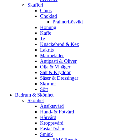
Skafferi
Chips
Choklad
PralinerLösvikt
Honung
Kaffe
Te
Knäckebröd & Kex
Lakrits
Marmelader
Antipasti & Oliver
Olja & Vinäger
Salt & Kryddor
Såser & Dressingar
Skorpor
Sött
Badrum & Skönhet
Skönhet
Ansiktsvård
Hand- & Fotvård
Hårvård
Kroppsvård
Fasta Tvålar
Smink
RMS Beauty