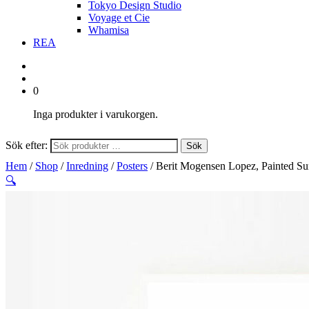
Tokyo Design Studio
Voyage et Cie
Whamisa
REA
0
Inga produkter i varukorgen.
Sök efter:
Sök
Hem
/
Shop
/
Inredning
/
Posters
/ Berit Mogensen Lopez, Painted S
🔍