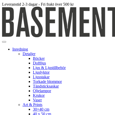
Leveranstid 2-3 dagar - Fri frakt över 500 kr
Inredning
Detaljer
Böcker
Doftljus
Ljus & Ljustillbehör
Ljuslyktor
Ljusstakar
Torkade blommor
Tändsticksaskar
Oljelampor
Krukor
Vaser
Art & Prints
30×40 cm
40 x 50 cm