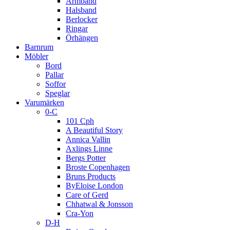
Armband
Halsband
Berlocker
Ringar
Örhängen
Barnrum
Möbler
Bord
Pallar
Soffor
Speglar
Varumärken
0-C
101 Cph
A Beautiful Story
Annica Vallin
Axlings Linne
Bergs Potter
Broste Copenhagen
Bruns Products
ByEloise London
Care of Gerd
Chhatwal & Jonsson
Cra-Yon
D-H