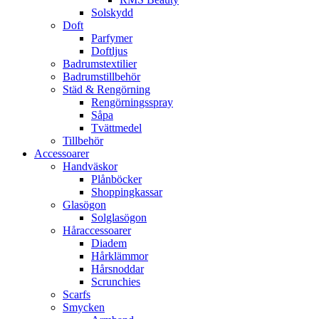
Solskydd
Doft
Parfymer
Doftljus
Badrumstextilier
Badrumstillbehör
Städ & Rengörning
Rengörningsspray
Såpa
Tvättmedel
Tillbehör
Accessoarer
Handväskor
Plånböcker
Shoppingkassar
Glasögon
Solglasögon
Håraccessoarer
Diadem
Hårklämmor
Hårsnoddar
Scrunchies
Scarfs
Smycken