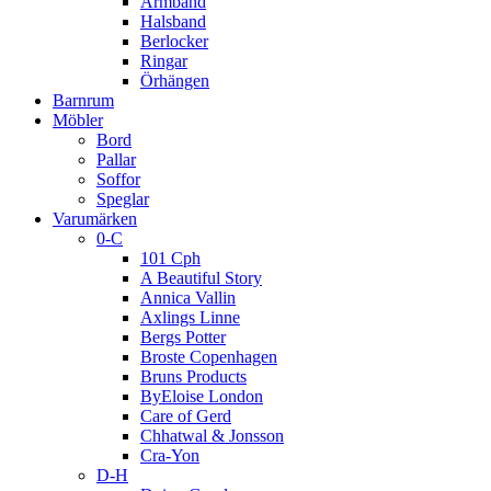
Armband
Halsband
Berlocker
Ringar
Örhängen
Barnrum
Möbler
Bord
Pallar
Soffor
Speglar
Varumärken
0-C
101 Cph
A Beautiful Story
Annica Vallin
Axlings Linne
Bergs Potter
Broste Copenhagen
Bruns Products
ByEloise London
Care of Gerd
Chhatwal & Jonsson
Cra-Yon
D-H