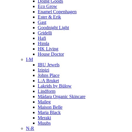
Doing Goods
Eco Grow
Enamel Copenhagen
Ester & Erik
Gast
Goodnight Light
Gridelli
Hafi
Himla
HK Living
House Doctor
I-M
IBU Jewels
Izipizi
Johns Place
L:A Bruket
Lakrids by Bülow
Lindform
Mádara Organic Skincare
Maileg
Maison Belle
Maria Black
Meraki
Muubs
N-R