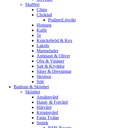
Skafferi
Chips
Choklad
PralinerLösvikt
Honung
Kaffe
Te
Knäckebröd & Kex
Lakrits
Marmelader
Antipasti & Oliver
Olja & Vinäger
Salt & Kryddor
Såser & Dressingar
Skorpor
Sött
Badrum & Skönhet
Skönhet
Ansiktsvård
Hand- & Fotvård
Hårvård
Kroppsvård
Fasta Tvålar
Smink
RMS Beauty