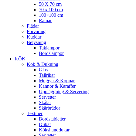
50 X 70 cm
70 x 100 cm
100×100 cm
Ramar
Plädar
Förvaring
Kuddar
Belysning
Taklampor
Bordslampor
KÖK
Kök & Dukning
Glas
Tallrikar
Muggar & Koppar
Kannor & Karaffer
Uppläggning & Servering
Servetter
Skålar
Skärbrädor
Textilier
Bordstabletter
Dukar
Kökshanddukar
Servetter