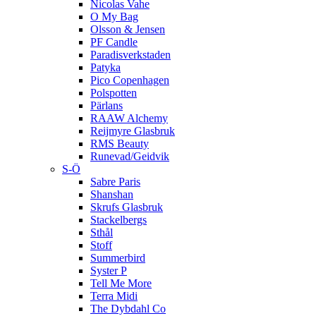
Nicolas Vahe
O My Bag
Olsson & Jensen
PF Candle
Paradisverkstaden
Patyka
Pico Copenhagen
Polspotten
Pärlans
RAAW Alchemy
Reijmyre Glasbruk
RMS Beauty
Runevad/Geidvik
S-Ö
Sabre Paris
Shanshan
Skrufs Glasbruk
Stackelbergs
Sthål
Stoff
Summerbird
Syster P
Tell Me More
Terra Midi
The Dybdahl Co