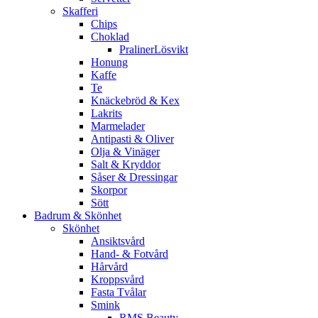
Skafferi
Chips
Choklad
PralinerLösvikt
Honung
Kaffe
Te
Knäckebröd & Kex
Lakrits
Marmelader
Antipasti & Oliver
Olja & Vinäger
Salt & Kryddor
Såser & Dressingar
Skorpor
Sött
Badrum & Skönhet
Skönhet
Ansiktsvård
Hand- & Fotvård
Hårvård
Kroppsvård
Fasta Tvålar
Smink
RMS Beauty