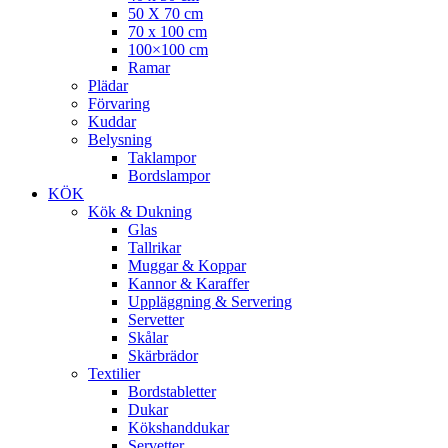
50 X 70 cm
70 x 100 cm
100×100 cm
Ramar
Plädar
Förvaring
Kuddar
Belysning
Taklampor
Bordslampor
KÖK
Kök & Dukning
Glas
Tallrikar
Muggar & Koppar
Kannor & Karaffer
Uppläggning & Servering
Servetter
Skålar
Skärbrädor
Textilier
Bordstabletter
Dukar
Kökshanddukar
Servetter