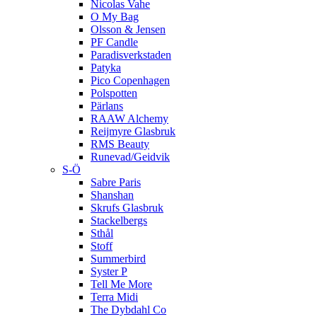
Nicolas Vahe
O My Bag
Olsson & Jensen
PF Candle
Paradisverkstaden
Patyka
Pico Copenhagen
Polspotten
Pärlans
RAAW Alchemy
Reijmyre Glasbruk
RMS Beauty
Runevad/Geidvik
S-Ö
Sabre Paris
Shanshan
Skrufs Glasbruk
Stackelbergs
Sthål
Stoff
Summerbird
Syster P
Tell Me More
Terra Midi
The Dybdahl Co