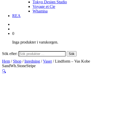
Tokyo Design Studio
Voyage et Cie
Whamisa
REA
0
Inga produkter i varukorgen.
Sök efter:
Sök
Hem
/
Shop
/
Inredning
/
Vaser
/ Lindform – Vas Kobe
SandWh.StoneStripe
🔍