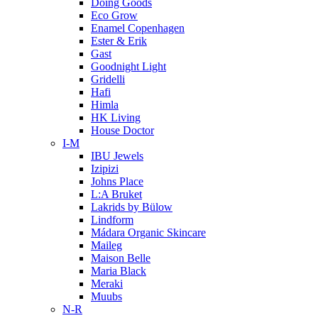
Doing Goods
Eco Grow
Enamel Copenhagen
Ester & Erik
Gast
Goodnight Light
Gridelli
Hafi
Himla
HK Living
House Doctor
I-M
IBU Jewels
Izipizi
Johns Place
L:A Bruket
Lakrids by Bülow
Lindform
Mádara Organic Skincare
Maileg
Maison Belle
Maria Black
Meraki
Muubs
N-R