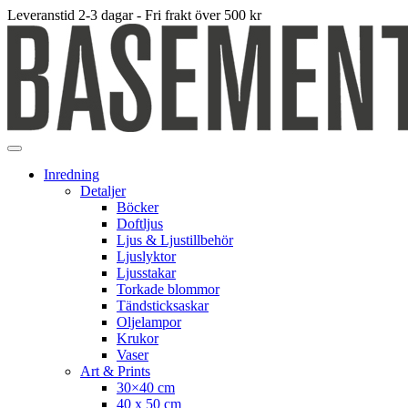
Leveranstid 2-3 dagar - Fri frakt över 500 kr
Inredning
Detaljer
Böcker
Doftljus
Ljus & Ljustillbehör
Ljuslyktor
Ljusstakar
Torkade blommor
Tändsticksaskar
Oljelampor
Krukor
Vaser
Art & Prints
30×40 cm
40 x 50 cm