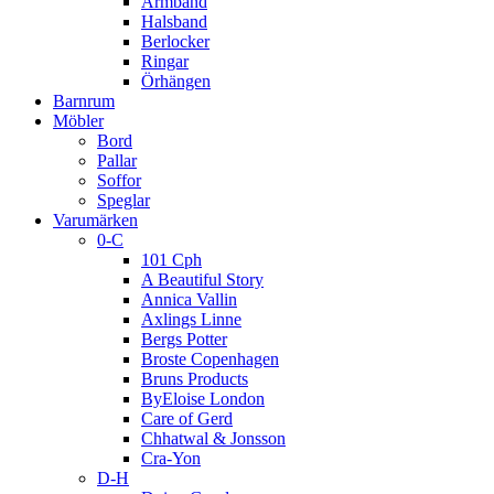
Armband
Halsband
Berlocker
Ringar
Örhängen
Barnrum
Möbler
Bord
Pallar
Soffor
Speglar
Varumärken
0-C
101 Cph
A Beautiful Story
Annica Vallin
Axlings Linne
Bergs Potter
Broste Copenhagen
Bruns Products
ByEloise London
Care of Gerd
Chhatwal & Jonsson
Cra-Yon
D-H