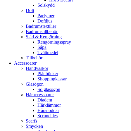
Solskydd
Doft
Parfymer
Doftljus
Badrumstextilier
Badrumstillbehör
Städ & Rengörning
Rengörningsspray
Såpa
Tvättmedel
Tillbehör
Accessoarer
Handväskor
Plånböcker
Shoppingkassar
Glasögon
Solglasögon
Håraccessoarer
Diadem
Hårklämmor
Hårsnoddar
Scrunchies
Scarfs
Smycken