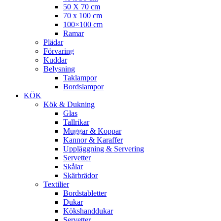
50 X 70 cm
70 x 100 cm
100×100 cm
Ramar
Plädar
Förvaring
Kuddar
Belysning
Taklampor
Bordslampor
KÖK
Kök & Dukning
Glas
Tallrikar
Muggar & Koppar
Kannor & Karaffer
Uppläggning & Servering
Servetter
Skålar
Skärbrädor
Textilier
Bordstabletter
Dukar
Kökshanddukar
Servetter