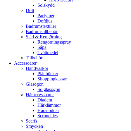
Solskydd
Doft
Parfymer
Doftljus
Badrumstextilier
Badrumstillbehör
Städ & Rengörning
Rengörningsspray
Såpa
Tvättmedel
Tillbehör
Accessoarer
Handväskor
Plånböcker
Shoppingkassar
Glasögon
Solglasögon
Håraccessoarer
Diadem
Hårklämmor
Hårsnoddar
Scrunchies
Scarfs
Smycken