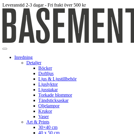
Leveranstid 2-3 dagar - Fri frakt över 500 kr
Inredning
Detaljer
Böcker
Doftljus
Ljus & Ljustillbehör
Ljuslyktor
Ljusstakar
Torkade blommor
Tändsticksaskar
Oljelampor
Krukor
Vaser
Art & Prints
30×40 cm
40 x 50 cm