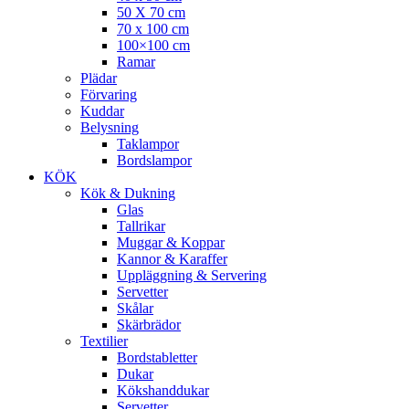
50 X 70 cm
70 x 100 cm
100×100 cm
Ramar
Plädar
Förvaring
Kuddar
Belysning
Taklampor
Bordslampor
KÖK
Kök & Dukning
Glas
Tallrikar
Muggar & Koppar
Kannor & Karaffer
Uppläggning & Servering
Servetter
Skålar
Skärbrädor
Textilier
Bordstabletter
Dukar
Kökshanddukar
Servetter