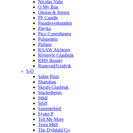
Nicolas Vahe
O My Bag
Olsson & Jensen
PF Candle
Paradisverkstaden
Patyka
Pico Copenhagen
Polspotten
Pärlans
RAAW Alchemy
Reijmyre Glasbruk
RMS Beauty
Runevad/Geidvik
S-Ö
Sabre Paris
Shanshan
Skrufs Glasbruk
Stackelbergs
Sthål
Stoff
Summerbird
Syster P
Tell Me More
Terra Midi
The Dybdahl Co