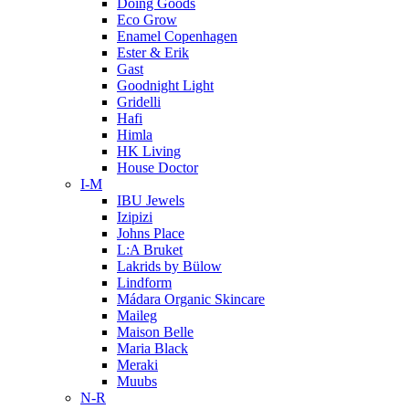
Doing Goods
Eco Grow
Enamel Copenhagen
Ester & Erik
Gast
Goodnight Light
Gridelli
Hafi
Himla
HK Living
House Doctor
I-M
IBU Jewels
Izipizi
Johns Place
L:A Bruket
Lakrids by Bülow
Lindform
Mádara Organic Skincare
Maileg
Maison Belle
Maria Black
Meraki
Muubs
N-R