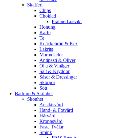
Skafferi
Chips
Choklad
PralinerLösvikt
Honung
Kaffe
Te
Knäckebröd & Kex
Lakrits
Marmelader
Antipasti & Oliver
Olja & Vinäger
Salt & Kryddor
Såser & Dressingar
Skorpor
Sött
Badrum & Skönhet
Skönhet
Ansiktsvård
Hand- & Fotvård
Hårvård
Kroppsvård
Fasta Tvålar
Smink
RMS Beauty