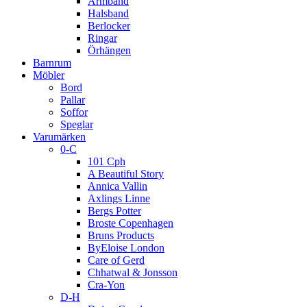
Armband
Halsband
Berlocker
Ringar
Örhängen
Barnrum
Möbler
Bord
Pallar
Soffor
Speglar
Varumärken
0-C
101 Cph
A Beautiful Story
Annica Vallin
Axlings Linne
Bergs Potter
Broste Copenhagen
Bruns Products
ByEloise London
Care of Gerd
Chhatwal & Jonsson
Cra-Yon
D-H