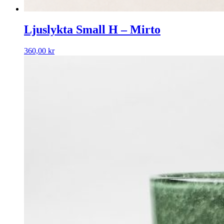
Ljuslykta Small H – Mirto
360,00
kr