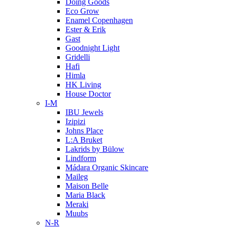
Doing Goods
Eco Grow
Enamel Copenhagen
Ester & Erik
Gast
Goodnight Light
Gridelli
Hafi
Himla
HK Living
House Doctor
I-M
IBU Jewels
Izipizi
Johns Place
L:A Bruket
Lakrids by Bülow
Lindform
Mádara Organic Skincare
Maileg
Maison Belle
Maria Black
Meraki
Muubs
N-R