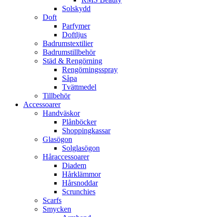
Solskydd
Doft
Parfymer
Doftljus
Badrumstextilier
Badrumstillbehör
Städ & Rengörning
Rengörningsspray
Såpa
Tvättmedel
Tillbehör
Accessoarer
Handväskor
Plånböcker
Shoppingkassar
Glasögon
Solglasögon
Håraccessoarer
Diadem
Hårklämmor
Hårsnoddar
Scrunchies
Scarfs
Smycken