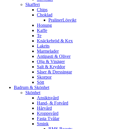
Skafferi
Chips
Choklad
PralinerLösvikt
Honung
Kaffe
Te
Knäckebröd & Kex
Lakrits
Marmelader
Antipasti & Oliver
Olja & Vinäger
Salt & Kryddor
Såser & Dressingar
Skorpor
Sött
Badrum & Skönhet
Skönhet
Ansiktsvård
Hand- & Fotvård
Hårvård
Kroppsvård
Fasta Tvålar
Smink
RMS Beauty