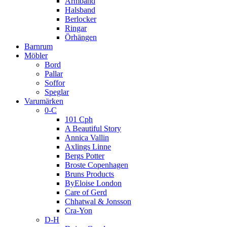
Armband
Halsband
Berlocker
Ringar
Örhängen
Barnrum
Möbler
Bord
Pallar
Soffor
Speglar
Varumärken
0-C
101 Cph
A Beautiful Story
Annica Vallin
Axlings Linne
Bergs Potter
Broste Copenhagen
Bruns Products
ByEloise London
Care of Gerd
Chhatwal & Jonsson
Cra-Yon
D-H