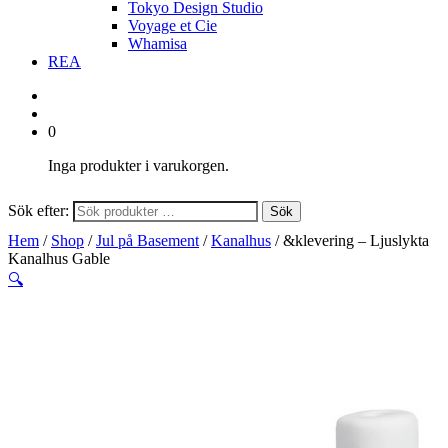
Tokyo Design Studio
Voyage et Cie
Whamisa
REA
0
Inga produkter i varukorgen.
Sök efter:
Sök
Hem
/
Shop
/
Jul på Basement
/
Kanalhus
/ &klevering – Ljuslykta
Kanalhus Gable
🔍