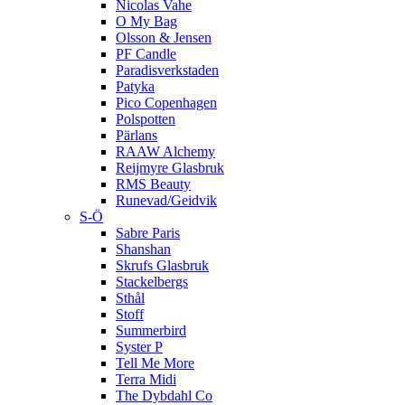
Nicolas Vahe
O My Bag
Olsson & Jensen
PF Candle
Paradisverkstaden
Patyka
Pico Copenhagen
Polspotten
Pärlans
RAAW Alchemy
Reijmyre Glasbruk
RMS Beauty
Runevad/Geidvik
S-Ö
Sabre Paris
Shanshan
Skrufs Glasbruk
Stackelbergs
Sthål
Stoff
Summerbird
Syster P
Tell Me More
Terra Midi
The Dybdahl Co