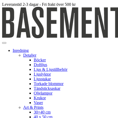
Leveranstid 2-3 dagar - Fri frakt över 500 kr
Inredning
Detaljer
Böcker
Doftljus
Ljus & Ljustillbehör
Ljuslyktor
Ljusstakar
Torkade blommor
Tändsticksaskar
Oljelampor
Krukor
Vaser
Art & Prints
30×40 cm
40 x 50 cm