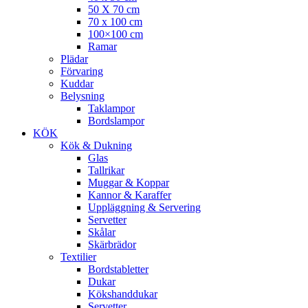
50 X 70 cm
70 x 100 cm
100×100 cm
Ramar
Plädar
Förvaring
Kuddar
Belysning
Taklampor
Bordslampor
KÖK
Kök & Dukning
Glas
Tallrikar
Muggar & Koppar
Kannor & Karaffer
Uppläggning & Servering
Servetter
Skålar
Skärbrädor
Textilier
Bordstabletter
Dukar
Kökshanddukar
Servetter