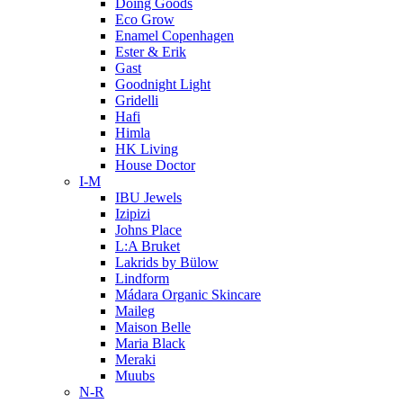
Doing Goods
Eco Grow
Enamel Copenhagen
Ester & Erik
Gast
Goodnight Light
Gridelli
Hafi
Himla
HK Living
House Doctor
I-M
IBU Jewels
Izipizi
Johns Place
L:A Bruket
Lakrids by Bülow
Lindform
Mádara Organic Skincare
Maileg
Maison Belle
Maria Black
Meraki
Muubs
N-R