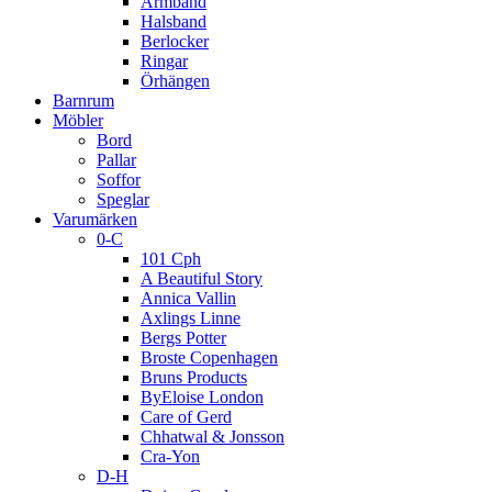
Armband
Halsband
Berlocker
Ringar
Örhängen
Barnrum
Möbler
Bord
Pallar
Soffor
Speglar
Varumärken
0-C
101 Cph
A Beautiful Story
Annica Vallin
Axlings Linne
Bergs Potter
Broste Copenhagen
Bruns Products
ByEloise London
Care of Gerd
Chhatwal & Jonsson
Cra-Yon
D-H