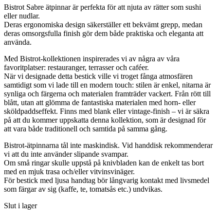
Bistrot Sabre ätpinnar är perfekta för att njuta av rätter som sushi
eller nudlar.
Deras ergonomiska design säkerställer ett bekvämt grepp, medan
deras omsorgsfulla finish gör dem både praktiska och eleganta att
använda.
Med Bistrot-kollektionen inspirerades vi av några av våra
favoritplatser: restauranger, terrasser och caféer.
När vi designade detta bestick ville vi troget fånga atmosfären
samtidigt som vi lade till en modern touch: stilen är enkel, nitarna är
synliga och färgerna och materialen framträder vackert. Från rött till
blått, utan att glömma de fantastiska materialen med horn- eller
sköldpaddseffekt. Finns med blank eller vintage-finish – vi är säkra
på att du kommer uppskatta denna kollektion, som är designad för
att vara både traditionell och samtida på samma gång.
Bistrot-ätpinnarna tål inte maskindisk. Vid handdisk rekommenderar
vi att du inte använder slipande svampar.
Om små ringar skulle uppstå på knivbladen kan de enkelt tas bort
med en mjuk trasa och/eller vitvinsvinäger.
För bestick med ljusa handtag bör långvarig kontakt med livsmedel
som färgar av sig (kaffe, te, tomatsås etc.) undvikas.
Slut i lager