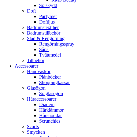
Solskydd
Doft
Parfymer
Doftljus
Badrumstextilier
Badrumstillbehör
Städ & Rengörning
Rengörningsspray
Såpa
Tvättmedel
Tillbehör
Accessoarer
Handväskor
Plånböcker
Shoppingkassar
Glasögon
Solglasögon
Håraccessoarer
Diadem
Hårklämmor
Hårsnoddar
Scrunchies
Scarfs
Smycken