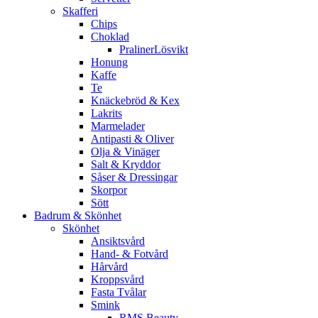
Skafferi
Chips
Choklad
PralinerLösvikt
Honung
Kaffe
Te
Knäckebröd & Kex
Lakrits
Marmelader
Antipasti & Oliver
Olja & Vinäger
Salt & Kryddor
Såser & Dressingar
Skorpor
Sött
Badrum & Skönhet
Skönhet
Ansiktsvård
Hand- & Fotvård
Hårvård
Kroppsvård
Fasta Tvålar
Smink
RMS Beauty