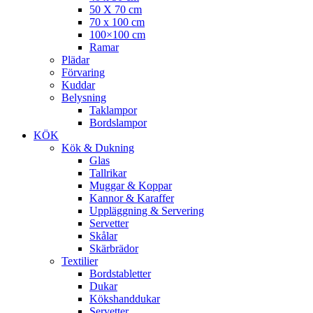
50 X 70 cm
70 x 100 cm
100×100 cm
Ramar
Plädar
Förvaring
Kuddar
Belysning
Taklampor
Bordslampor
KÖK
Kök & Dukning
Glas
Tallrikar
Muggar & Koppar
Kannor & Karaffer
Uppläggning & Servering
Servetter
Skålar
Skärbrädor
Textilier
Bordstabletter
Dukar
Kökshanddukar
Servetter