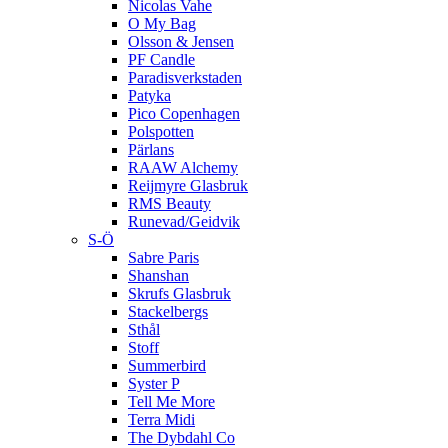
Nicolas Vahe
O My Bag
Olsson & Jensen
PF Candle
Paradisverkstaden
Patyka
Pico Copenhagen
Polspotten
Pärlans
RAAW Alchemy
Reijmyre Glasbruk
RMS Beauty
Runevad/Geidvik
S-Ö
Sabre Paris
Shanshan
Skrufs Glasbruk
Stackelbergs
Sthål
Stoff
Summerbird
Syster P
Tell Me More
Terra Midi
The Dybdahl Co