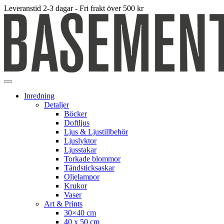
Leveranstid 2-3 dagar - Fri frakt över 500 kr
Inredning
Detaljer
Böcker
Doftljus
Ljus & Ljustillbehör
Ljuslyktor
Ljusstakar
Torkade blommor
Tändsticksaskar
Oljelampor
Krukor
Vaser
Art & Prints
30×40 cm
40 x 50 cm