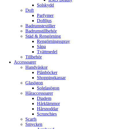
Solskydd
Doft
Parfymer
Doftljus
Badrumstextilier
Badrumstillbehör
Städ & Rengörning
Rengörningsspray
Såpa
Tvättmedel
Tillbehör
Accessoarer
Handväskor
Plånböcker
Shoppingkassar
Glasögon
Solglasögon
Håraccessoarer
Diadem
Hårklämmor
Hårsnoddar
Scrunchies
Scarfs
Smycken