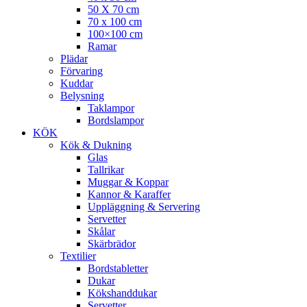
50 X 70 cm
70 x 100 cm
100×100 cm
Ramar
Plädar
Förvaring
Kuddar
Belysning
Taklampor
Bordslampor
KÖK
Kök & Dukning
Glas
Tallrikar
Muggar & Koppar
Kannor & Karaffer
Uppläggning & Servering
Servetter
Skålar
Skärbrädor
Textilier
Bordstabletter
Dukar
Kökshanddukar
Servetter