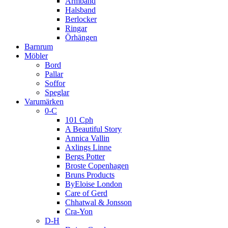
Armband
Halsband
Berlocker
Ringar
Örhängen
Barnrum
Möbler
Bord
Pallar
Soffor
Speglar
Varumärken
0-C
101 Cph
A Beautiful Story
Annica Vallin
Axlings Linne
Bergs Potter
Broste Copenhagen
Bruns Products
ByEloise London
Care of Gerd
Chhatwal & Jonsson
Cra-Yon
D-H