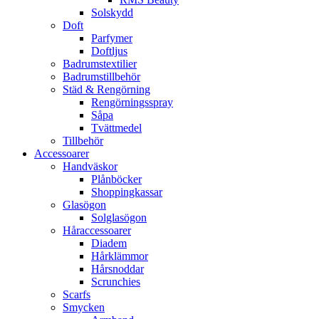
Solskydd
Doft
Parfymer
Doftljus
Badrumstextilier
Badrumstillbehör
Städ & Rengörning
Rengörningsspray
Såpa
Tvättmedel
Tillbehör
Accessoarer
Handväskor
Plånböcker
Shoppingkassar
Glasögon
Solglasögon
Håraccessoarer
Diadem
Hårklämmor
Hårsnoddar
Scrunchies
Scarfs
Smycken