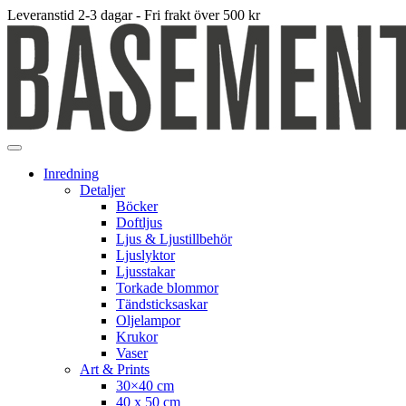
Leveranstid 2-3 dagar - Fri frakt över 500 kr
Inredning
Detaljer
Böcker
Doftljus
Ljus & Ljustillbehör
Ljuslyktor
Ljusstakar
Torkade blommor
Tändsticksaskar
Oljelampor
Krukor
Vaser
Art & Prints
30×40 cm
40 x 50 cm