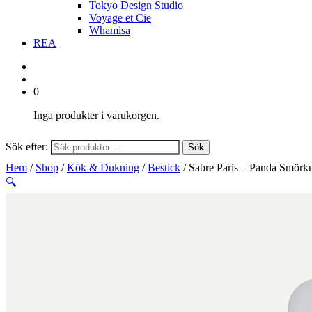
Tokyo Design Studio
Voyage et Cie
Whamisa
REA
0
Inga produkter i varukorgen.
Sök efter:
Sök
Hem
/
Shop
/
Kök & Dukning
/
Bestick
/ Sabre Paris – Panda Smörk
🔍