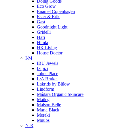
Doing Goods
Eco Grow
Enamel Copenhagen
Ester & Erik
Gast
Goodnight Light
Gridelli
Hafi
Himla
HK Living
House Doctor
I-M
IBU Jewels
Izipizi
Johns Place
L:A Bruket
Lakrids by Bülow
Lindform
Mádara Organic Skincare
Maileg
Maison Belle
Maria Black
Meraki
Muubs
N-R