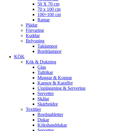
50 X 70 cm
70 x 100 cm
100×100 cm
Ramar
Plädar
Förvaring
Kuddar
Belysning
Taklampor
Bordslampor
KÖK
Kök & Dukning
Glas
Tallrikar
Muggar & Koppar
Kannor & Karaffer
Uppläggning & Servering
Servetter
Skålar
Skärbrädor
Textilier
Bordstabletter
Dukar
Kökshanddukar
Servetter