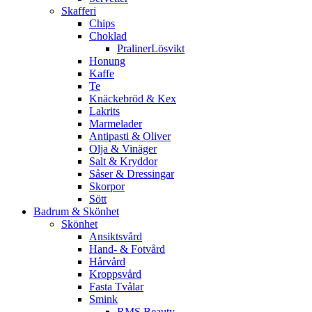
Skafferi
Chips
Choklad
PralinerLösvikt
Honung
Kaffe
Te
Knäckebröd & Kex
Lakrits
Marmelader
Antipasti & Oliver
Olja & Vinäger
Salt & Kryddor
Såser & Dressingar
Skorpor
Sött
Badrum & Skönhet
Skönhet
Ansiktsvård
Hand- & Fotvård
Hårvård
Kroppsvård
Fasta Tvålar
Smink
RMS Beauty