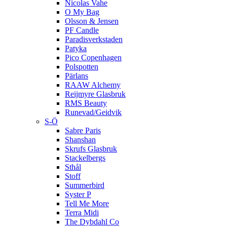
Nicolas Vahe
O My Bag
Olsson & Jensen
PF Candle
Paradisverkstaden
Patyka
Pico Copenhagen
Polspotten
Pärlans
RAAW Alchemy
Reijmyre Glasbruk
RMS Beauty
Runevad/Geidvik
S-Ö
Sabre Paris
Shanshan
Skrufs Glasbruk
Stackelbergs
Sthål
Stoff
Summerbird
Syster P
Tell Me More
Terra Midi
The Dybdahl Co