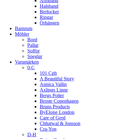
Armband
Halsband
Berlocker
Ringar
Örhängen
Barnrum
Möbler
Bord
Pallar
Soffor
Speglar
Varumärken
0-C
101 Cph
A Beautiful Story
Annica Vallin
Axlings Linne
Bergs Potter
Broste Copenhagen
Bruns Products
ByEloise London
Care of Gerd
Chhatwal & Jonsson
Cra-Yon
D-H