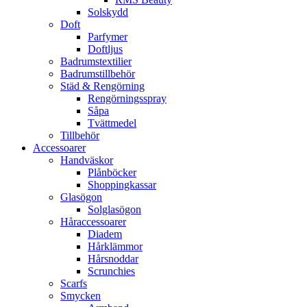
Solskydd
Doft
Parfymer
Doftljus
Badrumstextilier
Badrumstillbehör
Städ & Rengörning
Rengörningsspray
Såpa
Tvättmedel
Tillbehör
Accessoarer
Handväskor
Plånböcker
Shoppingkassar
Glasögon
Solglasögon
Håraccessoarer
Diadem
Hårklämmor
Hårsnoddar
Scrunchies
Scarfs
Smycken