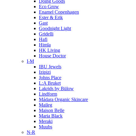
Doing Goods
Eco Grow
Enamel Copenhagen
Ester & Erik
Gast
Goodnight Light
Gridelli
Hafi
Himla
HK Living
House Doctor
I-M
IBU Jewels
Izipizi
Johns Place
L:A Bruket
Lakrids by Bülow
Lindform
Mádara Organic Skincare
Maileg
Maison Belle
Maria Black
Meraki
Muubs
N-R