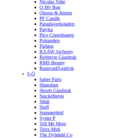
Nicolas Vahe
O My Bag
Olsson & Jensen
PF Candle
Paradisverkstaden
Patyka
Pico Copenhagen
Polspotten
Pärlans
RAAW Alchemy
Reijmyre Glasbruk
RMS Beauty
Runevad/Geidvik
S-Ö
Sabre Paris
Shanshan
Skrufs Glasbruk
Stackelbergs
Sthål
Stoff
Summerbird
Syster P
Tell Me More
Terra Midi
The Dybdahl Co