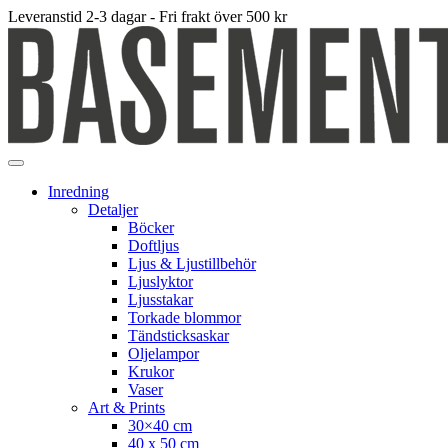
Leveranstid 2-3 dagar - Fri frakt över 500 kr
Inredning
Detaljer
Böcker
Doftljus
Ljus & Ljustillbehör
Ljuslyktor
Ljusstakar
Torkade blommor
Tändsticksaskar
Oljelampor
Krukor
Vaser
Art & Prints
30×40 cm
40 x 50 cm