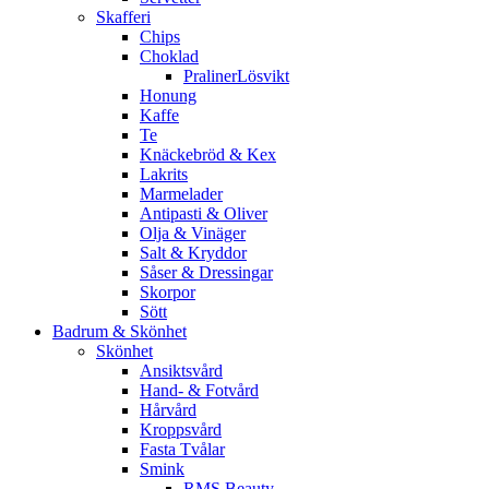
Skafferi
Chips
Choklad
PralinerLösvikt
Honung
Kaffe
Te
Knäckebröd & Kex
Lakrits
Marmelader
Antipasti & Oliver
Olja & Vinäger
Salt & Kryddor
Såser & Dressingar
Skorpor
Sött
Badrum & Skönhet
Skönhet
Ansiktsvård
Hand- & Fotvård
Hårvård
Kroppsvård
Fasta Tvålar
Smink
RMS Beauty