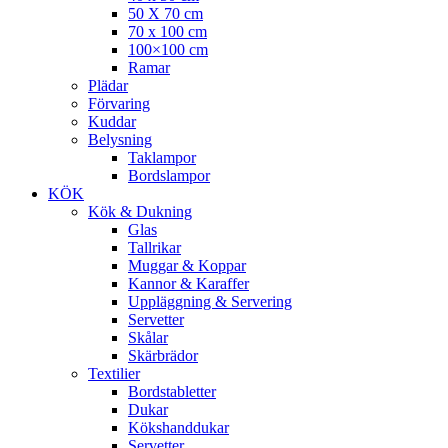
50 X 70 cm
70 x 100 cm
100×100 cm
Ramar
Plädar
Förvaring
Kuddar
Belysning
Taklampor
Bordslampor
KÖK
Kök & Dukning
Glas
Tallrikar
Muggar & Koppar
Kannor & Karaffer
Uppläggning & Servering
Servetter
Skålar
Skärbrädor
Textilier
Bordstabletter
Dukar
Kökshanddukar
Servetter