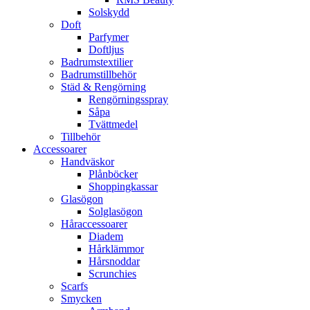
Solskydd
Doft
Parfymer
Doftljus
Badrumstextilier
Badrumstillbehör
Städ & Rengörning
Rengörningsspray
Såpa
Tvättmedel
Tillbehör
Accessoarer
Handväskor
Plånböcker
Shoppingkassar
Glasögon
Solglasögon
Håraccessoarer
Diadem
Hårklämmor
Hårsnoddar
Scrunchies
Scarfs
Smycken