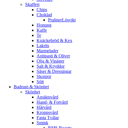
Skafferi
Chips
Choklad
PralinerLösvikt
Honung
Kaffe
Te
Knäckebröd & Kex
Lakrits
Marmelader
Antipasti & Oliver
Olja & Vinäger
Salt & Kryddor
Såser & Dressingar
Skorpor
Sött
Badrum & Skönhet
Skönhet
Ansiktsvård
Hand- & Fotvård
Hårvård
Kroppsvård
Fasta Tvålar
Smink
RMS Beauty