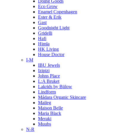
Doing Goods
Eco Grow
Enamel Copenhagen
Ester & Erik
Gast
Goodnight Light
Gridelli
Hafi
Himla
HK Living
House Doctor
I-M
IBU Jewels
Izipizi
Johns Place
L:A Bruket
Lakrids by Bülow
Lindform
Mádara Organic Skincare
Maileg
Maison Belle
Maria Black
Meraki
Muubs
N-R