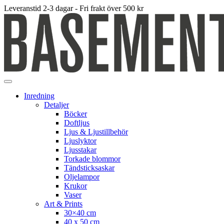
Leveranstid 2-3 dagar - Fri frakt över 500 kr
Inredning
Detaljer
Böcker
Doftljus
Ljus & Ljustillbehör
Ljuslyktor
Ljusstakar
Torkade blommor
Tändsticksaskar
Oljelampor
Krukor
Vaser
Art & Prints
30×40 cm
40 x 50 cm