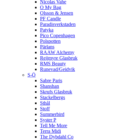
Nicolas Vahe
O My Bag
Olsson & Jensen
PF Candle
Paradisverkstaden
Patyka
Pico Copenhagen
Polspotten
Pärlans
RAAW Alchemy
Reijmyre Glasbruk
RMS Beauty
Runevad/Geidvik
S-Ö
Sabre Paris
Shanshan
Skrufs Glasbruk
Stackelbergs
Sthål
Stoff
Summerbird
Syster P
Tell Me More
Terra Midi
The Dybdahl Co