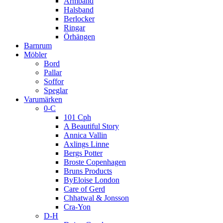
Armband
Halsband
Berlocker
Ringar
Örhängen
Barnrum
Möbler
Bord
Pallar
Soffor
Speglar
Varumärken
0-C
101 Cph
A Beautiful Story
Annica Vallin
Axlings Linne
Bergs Potter
Broste Copenhagen
Bruns Products
ByEloise London
Care of Gerd
Chhatwal & Jonsson
Cra-Yon
D-H