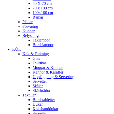
50 X 70 cm
70 x 100 cm
100×100 cm
Ramar
Plädar
Förvaring
Kuddar
Belysning
Taklampor
Bordslampor
KÖK
Kök & Dukning
Glas
Tallrikar
Muggar & Koppar
Kannor & Karaffer
Uppläggning & Servering
Servetter
Skålar
Skärbrädor
Textilier
Bordstabletter
Dukar
Kökshanddukar
Servetter