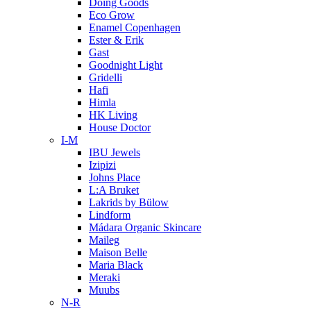
Doing Goods
Eco Grow
Enamel Copenhagen
Ester & Erik
Gast
Goodnight Light
Gridelli
Hafi
Himla
HK Living
House Doctor
I-M
IBU Jewels
Izipizi
Johns Place
L:A Bruket
Lakrids by Bülow
Lindform
Mádara Organic Skincare
Maileg
Maison Belle
Maria Black
Meraki
Muubs
N-R