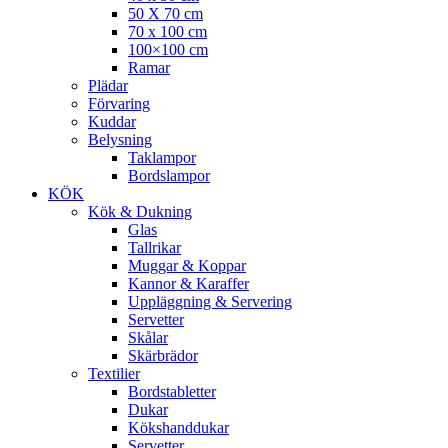
50 X 70 cm
70 x 100 cm
100×100 cm
Ramar
Plädar
Förvaring
Kuddar
Belysning
Taklampor
Bordslampor
KÖK
Kök & Dukning
Glas
Tallrikar
Muggar & Koppar
Kannor & Karaffer
Uppläggning & Servering
Servetter
Skålar
Skärbrädor
Textilier
Bordstabletter
Dukar
Kökshanddukar
Servetter