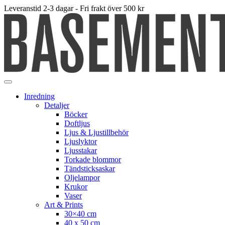
Leveranstid 2-3 dagar - Fri frakt över 500 kr
Inredning
Detaljer
Böcker
Doftljus
Ljus & Ljustillbehör
Ljuslyktor
Ljusstakar
Torkade blommor
Tändsticksaskar
Oljelampor
Krukor
Vaser
Art & Prints
30×40 cm
40 x 50 cm