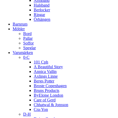
Armband
Halsband
Berlocker
Ringar
Örhängen
Barnrum
Möbler
Bord
Pallar
Soffor
Speglar
Varumärken
0-C
101 Cph
A Beautiful Story
Annica Vallin
Axlings Linne
Bergs Potter
Broste Copenhagen
Bruns Products
ByEloise London
Care of Gerd
Chhatwal & Jonsson
Cra-Yon
D-H