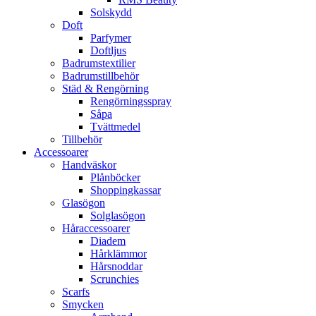
Solskydd
Doft
Parfymer
Doftljus
Badrumstextilier
Badrumstillbehör
Städ & Rengörning
Rengörningsspray
Såpa
Tvättmedel
Tillbehör
Accessoarer
Handväskor
Plånböcker
Shoppingkassar
Glasögon
Solglasögon
Håraccessoarer
Diadem
Hårklämmor
Hårsnoddar
Scrunchies
Scarfs
Smycken