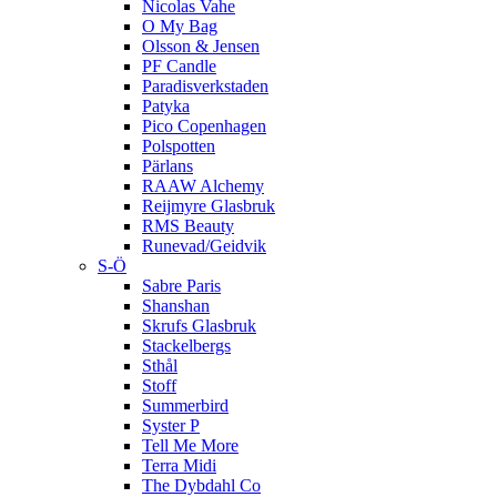
Nicolas Vahe
O My Bag
Olsson & Jensen
PF Candle
Paradisverkstaden
Patyka
Pico Copenhagen
Polspotten
Pärlans
RAAW Alchemy
Reijmyre Glasbruk
RMS Beauty
Runevad/Geidvik
S-Ö
Sabre Paris
Shanshan
Skrufs Glasbruk
Stackelbergs
Sthål
Stoff
Summerbird
Syster P
Tell Me More
Terra Midi
The Dybdahl Co