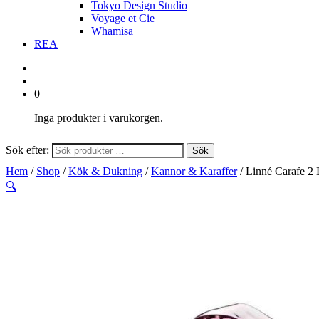
Tokyo Design Studio
Voyage et Cie
Whamisa
REA
0
Inga produkter i varukorgen.
Sök efter:
Sök
Hem
/
Shop
/
Kök & Dukning
/
Kannor & Karaffer
/ Linné Carafe 2 
🔍