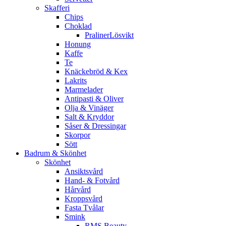
Skafferi
Chips
Choklad
PralinerLösvikt
Honung
Kaffe
Te
Knäckebröd & Kex
Lakrits
Marmelader
Antipasti & Oliver
Olja & Vinäger
Salt & Kryddor
Såser & Dressingar
Skorpor
Sött
Badrum & Skönhet
Skönhet
Ansiktsvård
Hand- & Fotvård
Hårvård
Kroppsvård
Fasta Tvålar
Smink
RMS Beauty