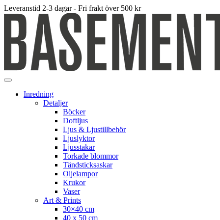
Leveranstid 2-3 dagar - Fri frakt över 500 kr
Inredning
Detaljer
Böcker
Doftljus
Ljus & Ljustillbehör
Ljuslyktor
Ljusstakar
Torkade blommor
Tändsticksaskar
Oljelampor
Krukor
Vaser
Art & Prints
30×40 cm
40 x 50 cm