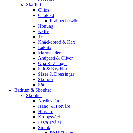
Skafferi
Chips
Choklad
PralinerLösvikt
Honung
Kaffe
Te
Knäckebröd & Kex
Lakrits
Marmelader
Antipasti & Oliver
Olja & Vinäger
Salt & Kryddor
Såser & Dressingar
Skorpor
Sött
Badrum & Skönhet
Skönhet
Ansiktsvård
Hand- & Fotvård
Hårvård
Kroppsvård
Fasta Tvålar
Smink
RMS Beauty