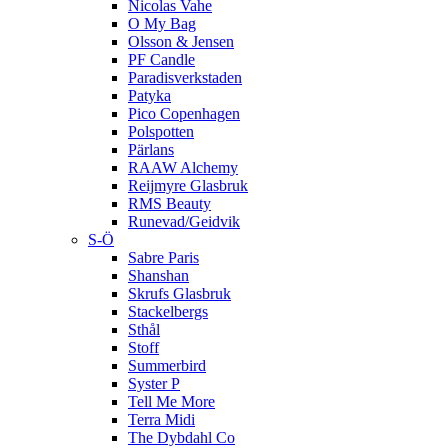
Nicolas Vahe
O My Bag
Olsson & Jensen
PF Candle
Paradisverkstaden
Patyka
Pico Copenhagen
Polspotten
Pärlans
RAAW Alchemy
Reijmyre Glasbruk
RMS Beauty
Runevad/Geidvik
S-Ö
Sabre Paris
Shanshan
Skrufs Glasbruk
Stackelbergs
Sthål
Stoff
Summerbird
Syster P
Tell Me More
Terra Midi
The Dybdahl Co