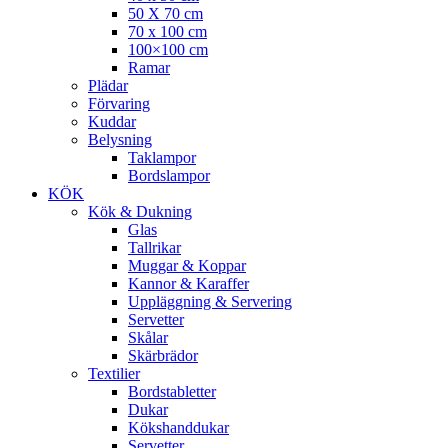
50 X 70 cm
70 x 100 cm
100×100 cm
Ramar
Plädar
Förvaring
Kuddar
Belysning
Taklampor
Bordslampor
KÖK
Kök & Dukning
Glas
Tallrikar
Muggar & Koppar
Kannor & Karaffer
Uppläggning & Servering
Servetter
Skålar
Skärbrädor
Textilier
Bordstabletter
Dukar
Kökshanddukar
Servetter