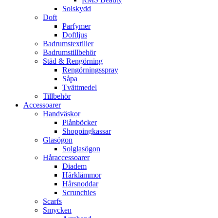
Solskydd
Doft
Parfymer
Doftljus
Badrumstextilier
Badrumstillbehör
Städ & Rengörning
Rengörningsspray
Såpa
Tvättmedel
Tillbehör
Accessoarer
Handväskor
Plånböcker
Shoppingkassar
Glasögon
Solglasögon
Håraccessoarer
Diadem
Hårklämmor
Hårsnoddar
Scrunchies
Scarfs
Smycken