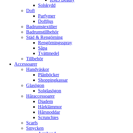
Solskydd
Doft
Parfymer
Doftljus
Badrumstextilier
Badrumstillbehör
Städ & Rengörning
Rengörningsspray
Såpa
Tvättmedel
Tillbehör
Accessoarer
Handväskor
Plånböcker
Shoppingkassar
Glasögon
Solglasögon
Håraccessoarer
Diadem
Hårklämmor
Hårsnoddar
Scrunchies
Scarfs
Smycken