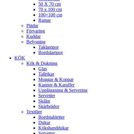
50 X 70 cm
70 x 100 cm
100×100 cm
Ramar
Plädar
Förvaring
Kuddar
Belysning
Taklampor
Bordslampor
KÖK
Kök & Dukning
Glas
Tallrikar
Muggar & Koppar
Kannor & Karaffer
Uppläggning & Servering
Servetter
Skålar
Skärbrädor
Textilier
Bordstabletter
Dukar
Kökshanddukar
Servetter