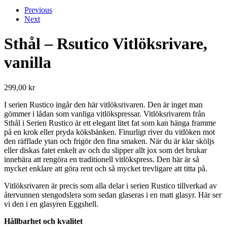
Previous
Next
Sthål – Rsutico Vitlöksrivare,
vanilla
299,00
kr
I serien Rustico ingår den här vitlöksrivaren. Den är inget man
gömmer i lådan som vanliga vitlökspressar. Vitlöksrivarem från
Sthål i Serien Rustico är ett elegant litet fat som kan hänga framme
på en krok eller pryda köksbänken. Finurligt river du vitlöken mot
den räfflade ytan och frigör den fina smaken. När du är klar sköljs
eller diskas fatet enkelt av och du slipper allt jox som det brukar
innebära att rengöra en traditionell vitlökspress. Den här är så
mycket enklare att göra rent och så mycket trevligare att titta på.
Vitlöksrivaren är precis som alla delar i serien Rustico tillverkad av
återvunnen stengodslera som sedan glaseras i en matt glasyr. Här ser
vi den i en glasyren Eggshell.
Hållbarhet och kvalitet