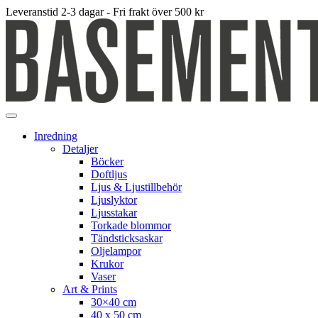
Leveranstid 2-3 dagar - Fri frakt över 500 kr
Inredning
Detaljer
Böcker
Doftljus
Ljus & Ljustillbehör
Ljuslyktor
Ljusstakar
Torkade blommor
Tändsticksaskar
Oljelampor
Krukor
Vaser
Art & Prints
30×40 cm
40 x 50 cm