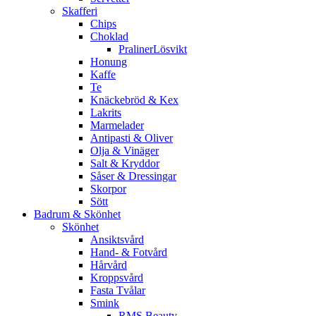
Skafferi
Chips
Choklad
PralinerLösvikt
Honung
Kaffe
Te
Knäckebröd & Kex
Lakrits
Marmelader
Antipasti & Oliver
Olja & Vinäger
Salt & Kryddor
Såser & Dressingar
Skorpor
Sött
Badrum & Skönhet
Skönhet
Ansiktsvård
Hand- & Fotvård
Hårvård
Kroppsvård
Fasta Tvålar
Smink
RMS Beauty