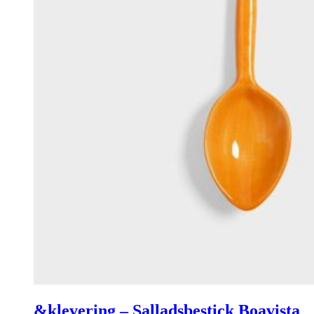
&klevering – Salladsbestick Boavista