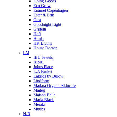
Doing Goods
Eco Grow
Enamel Copenhagen
Ester & Erik
Gast
Goodnight Light
Gridelli
Hafi
Himla
HK Living
House Doctor
I-M
IBU Jewels
Izipizi
Johns Place
L:A Bruket
Lakrids by Bülow
Lindform
Mádara Organic Skincare
Maileg
Maison Belle
Maria Black
Meraki
Muubs
N-R