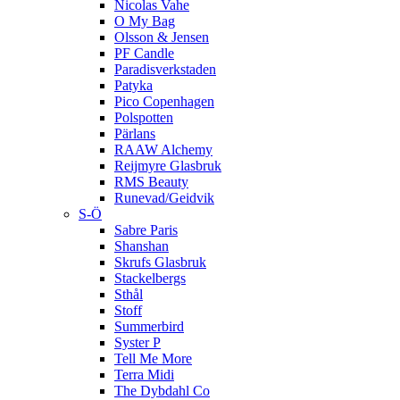
Nicolas Vahe
O My Bag
Olsson & Jensen
PF Candle
Paradisverkstaden
Patyka
Pico Copenhagen
Polspotten
Pärlans
RAAW Alchemy
Reijmyre Glasbruk
RMS Beauty
Runevad/Geidvik
S-Ö
Sabre Paris
Shanshan
Skrufs Glasbruk
Stackelbergs
Sthål
Stoff
Summerbird
Syster P
Tell Me More
Terra Midi
The Dybdahl Co