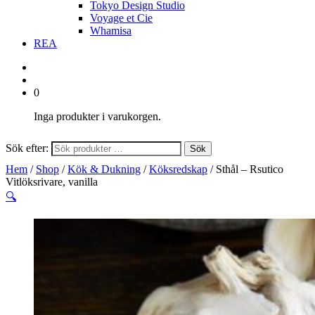
Tokyo Design Studio
Voyage et Cie
Whamisa
REA
0
Inga produkter i varukorgen.
Sök efter:
Sök
Hem
/
Shop
/
Kök & Dukning
/
Köksredskap
/ Sthål – Rsutico
Vitlöksrivare, vanilla
🔍