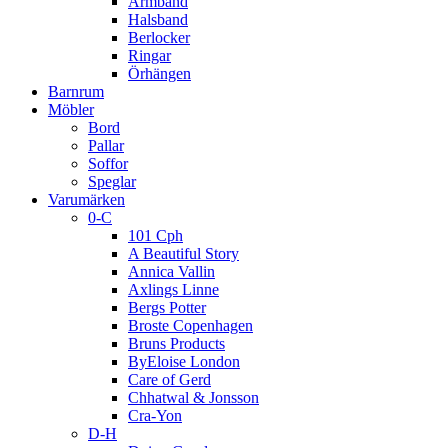
Armband
Halsband
Berlocker
Ringar
Örhängen
Barnrum
Möbler
Bord
Pallar
Soffor
Speglar
Varumärken
0-C
101 Cph
A Beautiful Story
Annica Vallin
Axlings Linne
Bergs Potter
Broste Copenhagen
Bruns Products
ByEloise London
Care of Gerd
Chhatwal & Jonsson
Cra-Yon
D-H