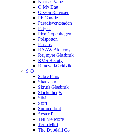
Nicolas Vahe
O My Bag
Olsson & Jensen
PF Candle
Paradisverkstaden
Patyka
Pico Copenhagen
Polspotten
Pärlans
RAAW Alchemy
Reijmyre Glasbruk
RMS Beauty
Runevad/Geidvik
S-Ö
Sabre Paris
Shanshan
Skrufs Glasbruk
Stackelbergs
Sthål
Stoff
Summerbird
Syster P
Tell Me More
Terra Midi
The Dybdahl Co