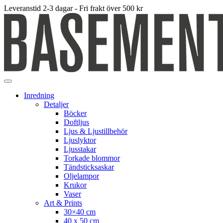
Leveranstid 2-3 dagar - Fri frakt över 500 kr
Inredning
Detaljer
Böcker
Doftljus
Ljus & Ljustillbehör
Ljuslyktor
Ljusstakar
Torkade blommor
Tändsticksaskar
Oljelampor
Krukor
Vaser
Art & Prints
30×40 cm
40 x 50 cm