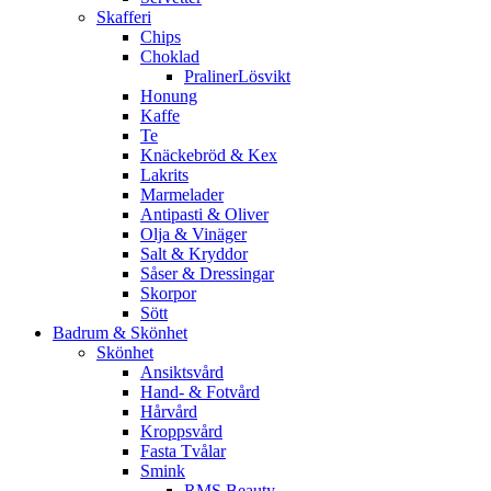
Skafferi
Chips
Choklad
PralinerLösvikt
Honung
Kaffe
Te
Knäckebröd & Kex
Lakrits
Marmelader
Antipasti & Oliver
Olja & Vinäger
Salt & Kryddor
Såser & Dressingar
Skorpor
Sött
Badrum & Skönhet
Skönhet
Ansiktsvård
Hand- & Fotvård
Hårvård
Kroppsvård
Fasta Tvålar
Smink
RMS Beauty