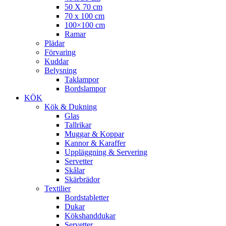
50 X 70 cm
70 x 100 cm
100×100 cm
Ramar
Plädar
Förvaring
Kuddar
Belysning
Taklampor
Bordslampor
KÖK
Kök & Dukning
Glas
Tallrikar
Muggar & Koppar
Kannor & Karaffer
Uppläggning & Servering
Servetter
Skålar
Skärbrädor
Textilier
Bordstabletter
Dukar
Kökshanddukar
Servetter