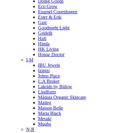
Doing Goods
Eco Grow
Enamel Copenhagen
Ester & Erik
Gast
Goodnight Light
Gridelli
Hafi
Himla
HK Living
House Doctor
I-M
IBU Jewels
Izipizi
Johns Place
L:A Bruket
Lakrids by Bülow
Lindform
Mádara Organic Skincare
Maileg
Maison Belle
Maria Black
Meraki
Muubs
N-R