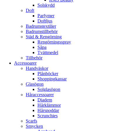
Solskydd
Doft
Parfymer
Doftljus
Badrumstextilier
Badrumstillbehör
Städ & Rengörning
Rengörningsspray
Såpa
Tvättmedel
Tillbehör
Accessoarer
Handväskor
Plånböcker
Shoppingkassar
Glasögon
Solglasögon
Håraccessoarer
Diadem
Hårklämmor
Hårsnoddar
Scrunchies
Scarfs
Smycken