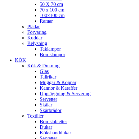
50 X 70 cm
70 x 100 cm
100×100 cm
Ramar
Plädar
Förvaring
Kuddar
Belysning
Taklampor
Bordslampor
KÖK
Kök & Dukning
Glas
Tallrikar
Muggar & Koppar
Kannor & Karaffer
Uppläggning & Servering
Servetter
Skålar
Skärbrädor
Textilier
Bordstabletter
Dukar
Kökshanddukar
Servetter