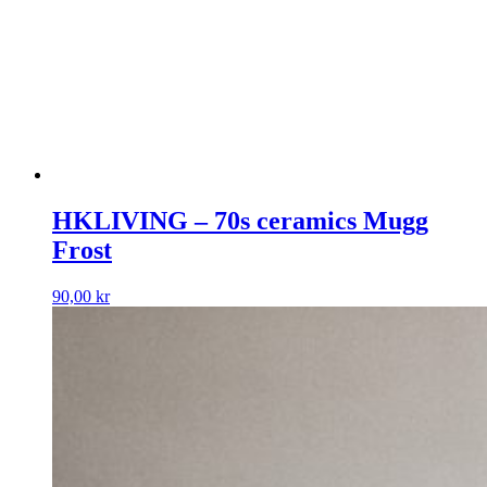
HKLIVING – 70s ceramics Mugg
Frost
90,00
kr