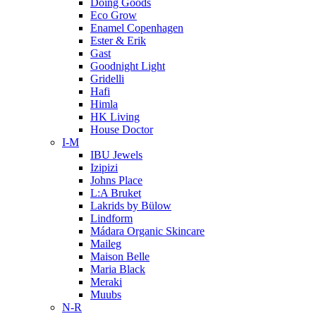
Doing Goods
Eco Grow
Enamel Copenhagen
Ester & Erik
Gast
Goodnight Light
Gridelli
Hafi
Himla
HK Living
House Doctor
I-M
IBU Jewels
Izipizi
Johns Place
L:A Bruket
Lakrids by Bülow
Lindform
Mádara Organic Skincare
Maileg
Maison Belle
Maria Black
Meraki
Muubs
N-R