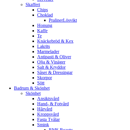
Skafferi
Chips
Choklad
PralinerLösvikt
Honung
Kaffe
Te
Knäckebröd & Kex
Lakrits
Marmelader
Antipasti & Oliver
Olja & Vinäger
Salt & Kryddor
Såser & Dressingar
Skorpor
Sött
Badrum & Skönhet
Skönhet
Ansiktsvård
Hand- & Fotvård
Hårvård
Kroppsvård
Fasta Tvålar
Smink
RMS Beauty