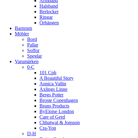
Armband
Halsband
Berlocker
Ringar
Örhängen
Barnrum
Möbler
Bord
Pallar
Soffor
Speglar
Varumärken
0-C
101 Cph
A Beautiful Story
Annica Vallin
Axlings Linne
Bergs Potter
Broste Copenhagen
Bruns Products
ByEloise London
Care of Gerd
Chhatwal & Jonsson
Cra-Yon
D-H