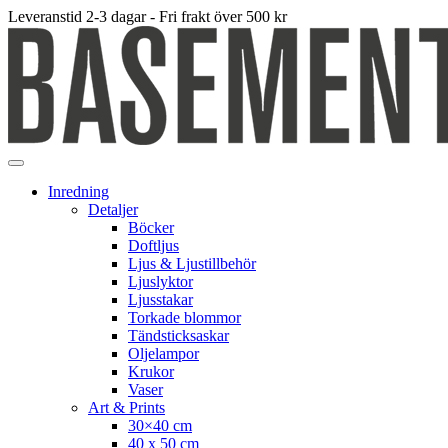
Leveranstid 2-3 dagar - Fri frakt över 500 kr
Inredning
Detaljer
Böcker
Doftljus
Ljus & Ljustillbehör
Ljuslyktor
Ljusstakar
Torkade blommor
Tändsticksaskar
Oljelampor
Krukor
Vaser
Art & Prints
30×40 cm
40 x 50 cm