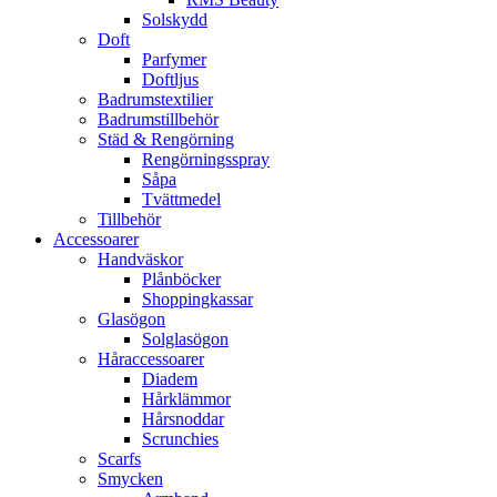
Solskydd
Doft
Parfymer
Doftljus
Badrumstextilier
Badrumstillbehör
Städ & Rengörning
Rengörningsspray
Såpa
Tvättmedel
Tillbehör
Accessoarer
Handväskor
Plånböcker
Shoppingkassar
Glasögon
Solglasögon
Håraccessoarer
Diadem
Hårklämmor
Hårsnoddar
Scrunchies
Scarfs
Smycken