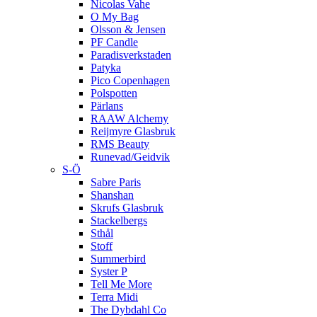
Nicolas Vahe
O My Bag
Olsson & Jensen
PF Candle
Paradisverkstaden
Patyka
Pico Copenhagen
Polspotten
Pärlans
RAAW Alchemy
Reijmyre Glasbruk
RMS Beauty
Runevad/Geidvik
S-Ö
Sabre Paris
Shanshan
Skrufs Glasbruk
Stackelbergs
Sthål
Stoff
Summerbird
Syster P
Tell Me More
Terra Midi
The Dybdahl Co