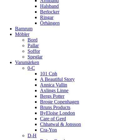
Armband
Halsband
Berlocker
Ringar
Örhängen
Barnrum
Möbler
Bord
Pallar
Soffor
Speglar
Varumärken
0-C
101 Cph
A Beautiful Story
Annica Vallin
Axlings Linne
Bergs Potter
Broste Copenhagen
Bruns Products
ByEloise London
Care of Gerd
Chhatwal & Jonsson
Cra-Yon
D-H