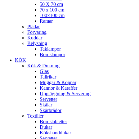
50 X 70 cm
70 x 100 cm
100×100 cm
Ramar
Plädar
Förvaring
Kuddar
Belysning
Taklampor
Bordslampor
KÖK
Kök & Dukning
Glas
Tallrikar
Muggar & Koppar
Kannor & Karaffer
Uppläggning & Servering
Servetter
Skålar
Skärbrädor
Textilier
Bordstabletter
Dukar
Kökshanddukar
Servetter