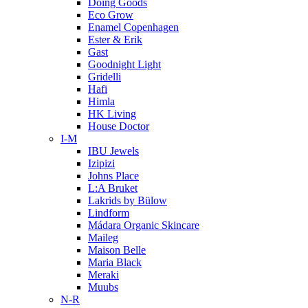
Doing Goods
Eco Grow
Enamel Copenhagen
Ester & Erik
Gast
Goodnight Light
Gridelli
Hafi
Himla
HK Living
House Doctor
I-M
IBU Jewels
Izipizi
Johns Place
L:A Bruket
Lakrids by Bülow
Lindform
Mádara Organic Skincare
Maileg
Maison Belle
Maria Black
Meraki
Muubs
N-R