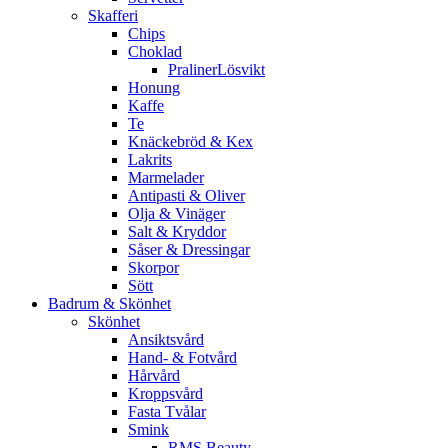
Skafferi
Chips
Choklad
PralinerLösvikt
Honung
Kaffe
Te
Knäckebröd & Kex
Lakrits
Marmelader
Antipasti & Oliver
Olja & Vinäger
Salt & Kryddor
Såser & Dressingar
Skorpor
Sött
Badrum & Skönhet
Skönhet
Ansiktsvård
Hand- & Fotvård
Hårvård
Kroppsvård
Fasta Tvålar
Smink
RMS Beauty