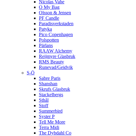
Nicolas Vahe
O My Bag
Olsson & Jensen
PF Candle
Paradisverkstaden
Patyka
Pico Copenhagen
Polspotten
Pärlans
RAAW Alchemy
Reijmyre Glasbruk
RMS Beauty
Runevad/Geidvik
S-Ö
Sabre Paris
Shanshan
Skrufs Glasbruk
Stackelbergs
Sthål
Stoff
Summerbird
Syster P
Tell Me More
Terra Midi
The Dybdahl Co