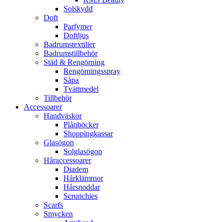
Solskydd
Doft
Parfymer
Doftljus
Badrumstextilier
Badrumstillbehör
Städ & Rengörning
Rengörningsspray
Såpa
Tvättmedel
Tillbehör
Accessoarer
Handväskor
Plånböcker
Shoppingkassar
Glasögon
Solglasögon
Håraccessoarer
Diadem
Hårklämmor
Hårsnoddar
Scrunchies
Scarfs
Smycken