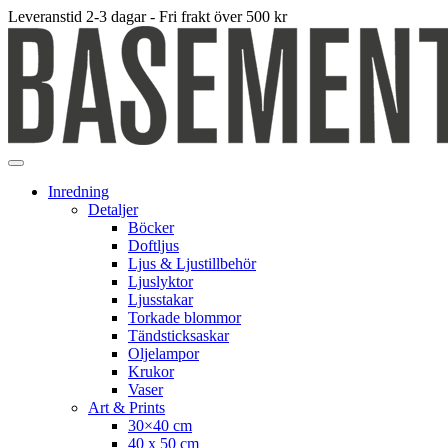
Leveranstid 2-3 dagar - Fri frakt över 500 kr
Inredning
Detaljer
Böcker
Doftljus
Ljus & Ljustillbehör
Ljuslyktor
Ljusstakar
Torkade blommor
Tändsticksaskar
Oljelampor
Krukor
Vaser
Art & Prints
30×40 cm
40 x 50 cm