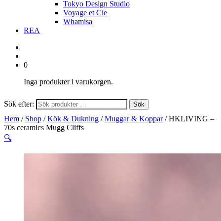
Tokyo Design Studio
Voyage et Cie
Whamisa
REA
0
Inga produkter i varukorgen.
Sök efter:
Sök
Hem
/
Shop
/
Kök & Dukning
/
Muggar & Koppar
/ HKLIVING –
70s ceramics Mugg Cliffs
🔍