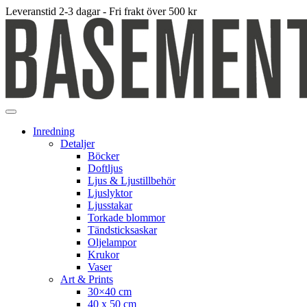
Leveranstid 2-3 dagar - Fri frakt över 500 kr
Inredning
Detaljer
Böcker
Doftljus
Ljus & Ljustillbehör
Ljuslyktor
Ljusstakar
Torkade blommor
Tändsticksaskar
Oljelampor
Krukor
Vaser
Art & Prints
30×40 cm
40 x 50 cm