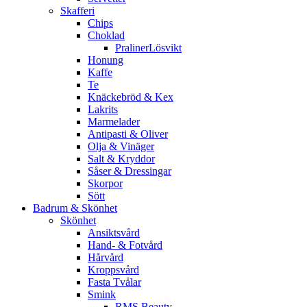
Skafferi
Chips
Choklad
PralinerLösvikt
Honung
Kaffe
Te
Knäckebröd & Kex
Lakrits
Marmelader
Antipasti & Oliver
Olja & Vinäger
Salt & Kryddor
Såser & Dressingar
Skorpor
Sött
Badrum & Skönhet
Skönhet
Ansiktsvård
Hand- & Fotvård
Hårvård
Kroppsvård
Fasta Tvålar
Smink
RMS Beauty