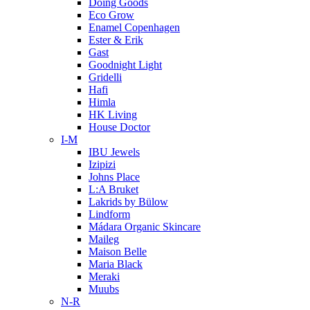
Doing Goods
Eco Grow
Enamel Copenhagen
Ester & Erik
Gast
Goodnight Light
Gridelli
Hafi
Himla
HK Living
House Doctor
I-M
IBU Jewels
Izipizi
Johns Place
L:A Bruket
Lakrids by Bülow
Lindform
Mádara Organic Skincare
Maileg
Maison Belle
Maria Black
Meraki
Muubs
N-R