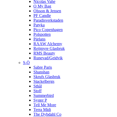
Nicolas Vahe
O My Bag
Olsson & Jensen
PF Candle
Paradisverkstaden
Patyka
Pico Copenhagen
Polspotten
Pärlans
RAAW Alchemy
Reijmyre Glasbruk
RMS Beauty
Runevad/Geidvik
S-Ö
Sabre Paris
Shanshan
Skrufs Glasbruk
Stackelbergs
Sthål
Stoff
Summerbird
Syster P
Tell Me More
Terra Midi
The Dybdahl Co