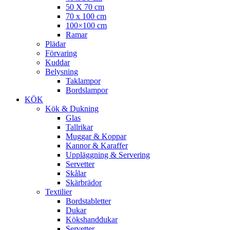
50 X 70 cm
70 x 100 cm
100×100 cm
Ramar
Plädar
Förvaring
Kuddar
Belysning
Taklampor
Bordslampor
KÖK
Kök & Dukning
Glas
Tallrikar
Muggar & Koppar
Kannor & Karaffer
Uppläggning & Servering
Servetter
Skålar
Skärbrädor
Textilier
Bordstabletter
Dukar
Kökshanddukar
Servetter