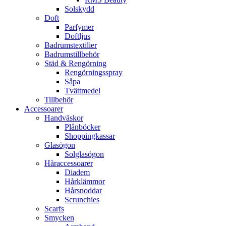
Solskydd
Doft
Parfymer
Doftljus
Badrumstextilier
Badrumstillbehör
Städ & Rengörning
Rengörningsspray
Såpa
Tvättmedel
Tillbehör
Accessoarer
Handväskor
Plånböcker
Shoppingkassar
Glasögon
Solglasögon
Håraccessoarer
Diadem
Hårklämmor
Hårsnoddar
Scrunchies
Scarfs
Smycken