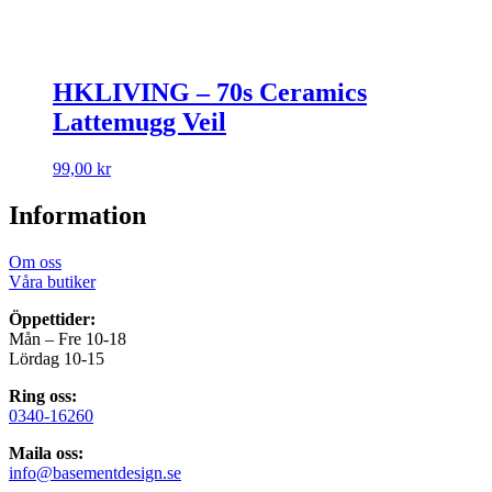
HKLIVING – 70s Ceramics
Lattemugg Veil
99,00
kr
Information
Om oss
Våra butiker
Öppettider:
Mån – Fre 10-18
Lördag 10-15
Ring oss:
0340-16260
Maila oss:
info@basementdesign.se