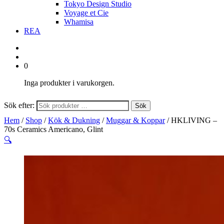
Tokyo Design Studio
Voyage et Cie
Whamisa
REA
0
Inga produkter i varukorgen.
Sök efter:
Sök
Hem
/
Shop
/
Kök & Dukning
/
Muggar & Koppar
/ HKLIVING –
70s Ceramics Americano, Glint
🔍