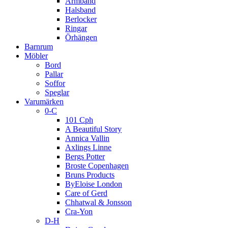
Armband
Halsband
Berlocker
Ringar
Örhängen
Barnrum
Möbler
Bord
Pallar
Soffor
Speglar
Varumärken
0-C
101 Cph
A Beautiful Story
Annica Vallin
Axlings Linne
Bergs Potter
Broste Copenhagen
Bruns Products
ByEloise London
Care of Gerd
Chhatwal & Jonsson
Cra-Yon
D-H