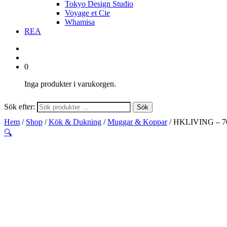
Tokyo Design Studio
Voyage et Cie
Whamisa
REA
0
Inga produkter i varukorgen.
Sök efter:
Sök
Hem
/
Shop
/
Kök & Dukning
/
Muggar & Koppar
/ HKLIVING – 70s
🔍