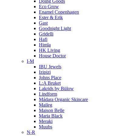
Doing Goods
Eco Grow
Enamel Copenhagen
Ester & Erik
Gast
Goodnight Light
Gridelli
Hafi
Himla
HK Living
House Doctor
I-M
IBU Jewels
Izipizi
Johns Place
L:A Bruket
Lakrids by Bülow
Lindform
Mádara Organic Skincare
Maileg
Maison Belle
Maria Black
Meraki
Muubs
N-R