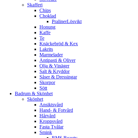
Skafferi
Chips
Choklad
PralinerLösvikt
Honung
Kaffe
Te
Knäckebröd & Kex
Lakrits
Marmelader
Antipasti & Oliver
Olja & Vinäger
Salt & Kryddor
Såser & Dressingar
Skorpor
Sött
Badrum & Skönhet
Skönhet
Ansiktsvård
Hand- & Fotvård
Hårvård
Kroppsvård
Fasta Tvålar
Smink
RMS Beauty