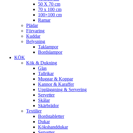
50 X 70 cm
70 x 100 cm
100×100 cm
Ramar
Plädar
Förvaring
Kuddar
Belysning
Taklampor
Bordslampor
KÖK
Kök & Dukning
Glas
Tallrikar
Muggar & Koppar
Kannor & Karaffer
Uppläggning & Servering
Servetter
Skålar
Skärbrädor
Textilier
Bordstabletter
Dukar
Kökshanddukar
Servetter