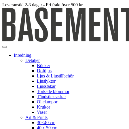
Leveranstid 2-3 dagar - Fri frakt över 500 kr
Inredning
Detaljer
Böcker
Doftljus
Ljus & Ljustillbehör
Ljuslyktor
Ljusstakar
Torkade blommor
Tändsticksaskar
Oljelampor
Krukor
Vaser
Art & Prints
30×40 cm
40 x 50 cm