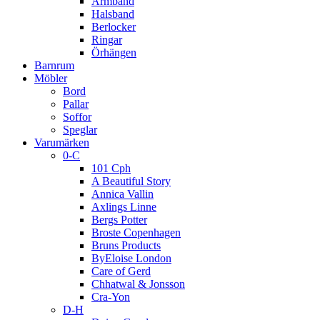
Armband
Halsband
Berlocker
Ringar
Örhängen
Barnrum
Möbler
Bord
Pallar
Soffor
Speglar
Varumärken
0-C
101 Cph
A Beautiful Story
Annica Vallin
Axlings Linne
Bergs Potter
Broste Copenhagen
Bruns Products
ByEloise London
Care of Gerd
Chhatwal & Jonsson
Cra-Yon
D-H