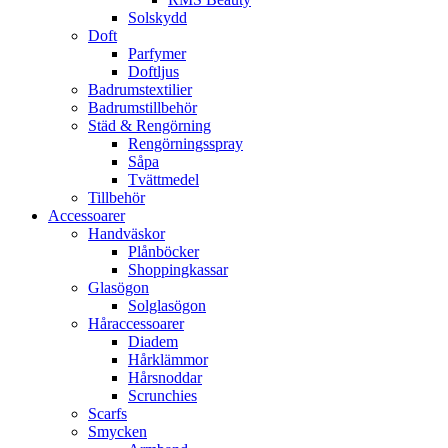
Solskydd
Doft
Parfymer
Doftljus
Badrumstextilier
Badrumstillbehör
Städ & Rengörning
Rengörningsspray
Såpa
Tvättmedel
Tillbehör
Accessoarer
Handväskor
Plånböcker
Shoppingkassar
Glasögon
Solglasögon
Håraccessoarer
Diadem
Hårklämmor
Hårsnoddar
Scrunchies
Scarfs
Smycken