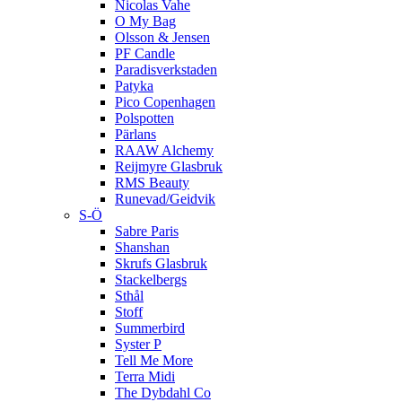
Nicolas Vahe
O My Bag
Olsson & Jensen
PF Candle
Paradisverkstaden
Patyka
Pico Copenhagen
Polspotten
Pärlans
RAAW Alchemy
Reijmyre Glasbruk
RMS Beauty
Runevad/Geidvik
S-Ö
Sabre Paris
Shanshan
Skrufs Glasbruk
Stackelbergs
Sthål
Stoff
Summerbird
Syster P
Tell Me More
Terra Midi
The Dybdahl Co