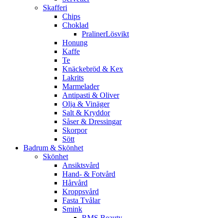
Skafferi
Chips
Choklad
PralinerLösvikt
Honung
Kaffe
Te
Knäckebröd & Kex
Lakrits
Marmelader
Antipasti & Oliver
Olja & Vinäger
Salt & Kryddor
Såser & Dressingar
Skorpor
Sött
Badrum & Skönhet
Skönhet
Ansiktsvård
Hand- & Fotvård
Hårvård
Kroppsvård
Fasta Tvålar
Smink
RMS Beauty