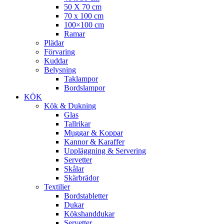
50 X 70 cm
70 x 100 cm
100×100 cm
Ramar
Plädar
Förvaring
Kuddar
Belysning
Taklampor
Bordslampor
KÖK
Kök & Dukning
Glas
Tallrikar
Muggar & Koppar
Kannor & Karaffer
Uppläggning & Servering
Servetter
Skålar
Skärbrädor
Textilier
Bordstabletter
Dukar
Kökshanddukar
Servetter