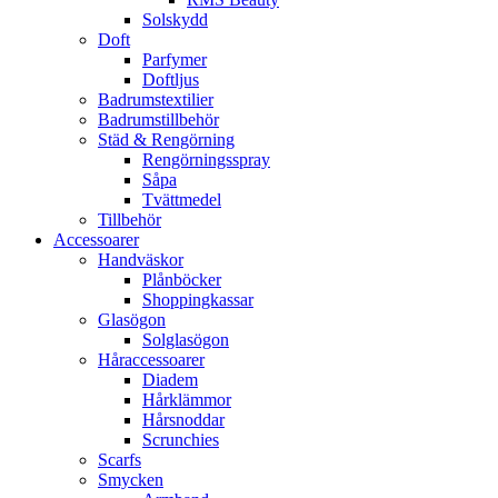
Solskydd
Doft
Parfymer
Doftljus
Badrumstextilier
Badrumstillbehör
Städ & Rengörning
Rengörningsspray
Såpa
Tvättmedel
Tillbehör
Accessoarer
Handväskor
Plånböcker
Shoppingkassar
Glasögon
Solglasögon
Håraccessoarer
Diadem
Hårklämmor
Hårsnoddar
Scrunchies
Scarfs
Smycken