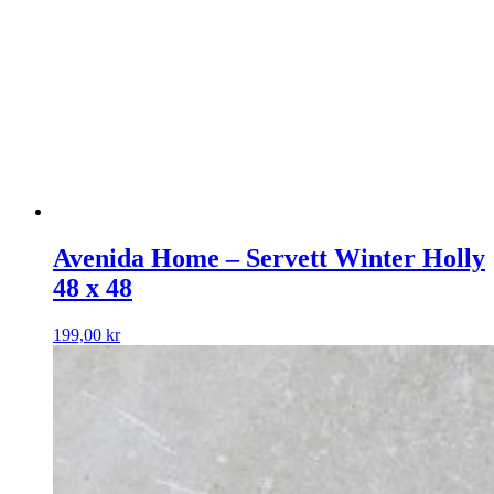
Avenida Home – Servett Winter Holly
48 x 48
199,00
kr