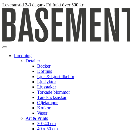
Leveranstid 2-3 dagar - Fri frakt över 500 kr
Inredning
Detaljer
Böcker
Doftljus
Ljus & Ljustillbehör
Ljuslyktor
Ljusstakar
Torkade blommor
Tändsticksaskar
Oljelampor
Krukor
Vaser
Art & Prints
30×40 cm
40 x 50 cm