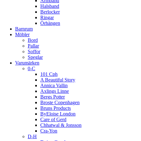
Armband
Halsband
Berlocker
Ringar
Örhängen
Barnrum
Möbler
Bord
Pallar
Soffor
Speglar
Varumärken
0-C
101 Cph
A Beautiful Story
Annica Vallin
Axlings Linne
Bergs Potter
Broste Copenhagen
Bruns Products
ByEloise London
Care of Gerd
Chhatwal & Jonsson
Cra-Yon
D-H