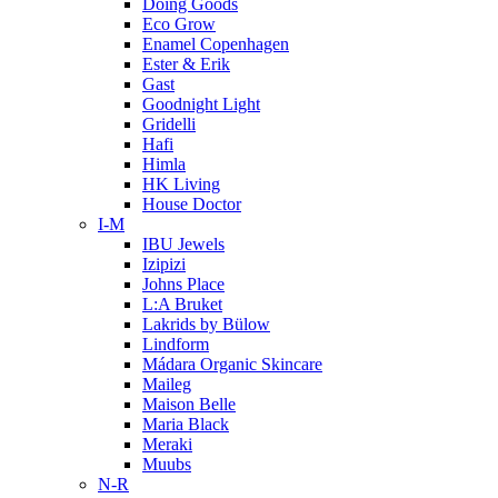
Doing Goods
Eco Grow
Enamel Copenhagen
Ester & Erik
Gast
Goodnight Light
Gridelli
Hafi
Himla
HK Living
House Doctor
I-M
IBU Jewels
Izipizi
Johns Place
L:A Bruket
Lakrids by Bülow
Lindform
Mádara Organic Skincare
Maileg
Maison Belle
Maria Black
Meraki
Muubs
N-R