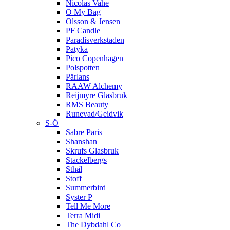
Nicolas Vahe
O My Bag
Olsson & Jensen
PF Candle
Paradisverkstaden
Patyka
Pico Copenhagen
Polspotten
Pärlans
RAAW Alchemy
Reijmyre Glasbruk
RMS Beauty
Runevad/Geidvik
S-Ö
Sabre Paris
Shanshan
Skrufs Glasbruk
Stackelbergs
Sthål
Stoff
Summerbird
Syster P
Tell Me More
Terra Midi
The Dybdahl Co