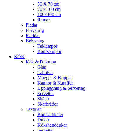
50 X 70 cm
70 x 100 cm
100×100 cm
Ramar
Plädar
Förvaring
Kuddar
Belysning
Taklampor
Bordslampor
KÖK
Kök & Dukning
Glas
Tallrikar
Muggar & Koppar
Kannor & Karaffer
Uppläggning & Servering
Servetter
Skålar
Skärbrädor
Textilier
Bordstabletter
Dukar
Kökshanddukar
Servetter