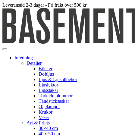
Leveranstid 2-3 dagar - Fri frakt över 500 kr
Inredning
Detaljer
Böcker
Doftljus
Ljus & Ljustillbehör
Ljuslyktor
Ljusstakar
Torkade blommor
Tändsticksaskar
Oljelampor
Krukor
Vaser
Art & Prints
30×40 cm
40 x 50 cm