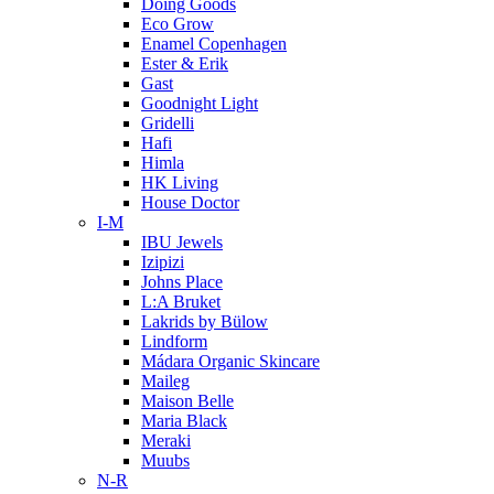
Doing Goods
Eco Grow
Enamel Copenhagen
Ester & Erik
Gast
Goodnight Light
Gridelli
Hafi
Himla
HK Living
House Doctor
I-M
IBU Jewels
Izipizi
Johns Place
L:A Bruket
Lakrids by Bülow
Lindform
Mádara Organic Skincare
Maileg
Maison Belle
Maria Black
Meraki
Muubs
N-R