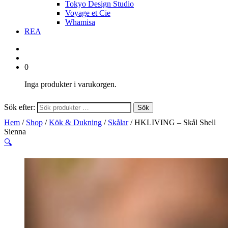
Tokyo Design Studio
Voyage et Cie
Whamisa
REA
0
Inga produkter i varukorgen.
Sök efter:
Sök
Hem
/
Shop
/
Kök & Dukning
/
Skålar
/ HKLIVING – Skål Shell
Sienna
🔍