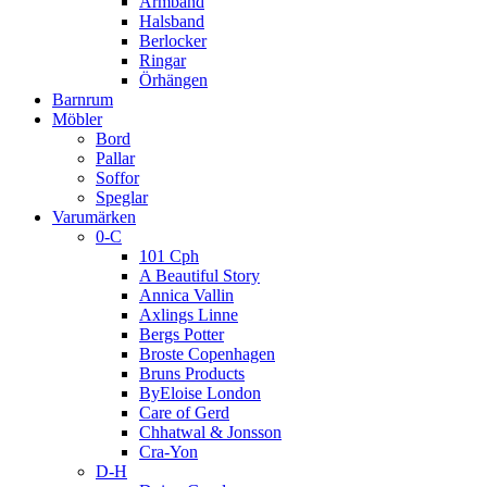
Armband
Halsband
Berlocker
Ringar
Örhängen
Barnrum
Möbler
Bord
Pallar
Soffor
Speglar
Varumärken
0-C
101 Cph
A Beautiful Story
Annica Vallin
Axlings Linne
Bergs Potter
Broste Copenhagen
Bruns Products
ByEloise London
Care of Gerd
Chhatwal & Jonsson
Cra-Yon
D-H