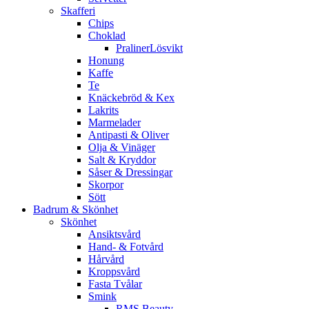
Skafferi
Chips
Choklad
PralinerLösvikt
Honung
Kaffe
Te
Knäckebröd & Kex
Lakrits
Marmelader
Antipasti & Oliver
Olja & Vinäger
Salt & Kryddor
Såser & Dressingar
Skorpor
Sött
Badrum & Skönhet
Skönhet
Ansiktsvård
Hand- & Fotvård
Hårvård
Kroppsvård
Fasta Tvålar
Smink
RMS Beauty