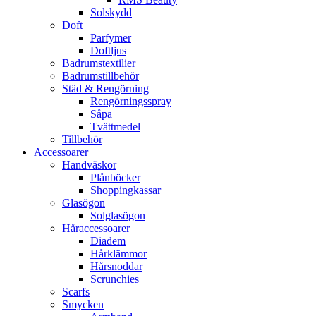
Solskydd
Doft
Parfymer
Doftljus
Badrumstextilier
Badrumstillbehör
Städ & Rengörning
Rengörningsspray
Såpa
Tvättmedel
Tillbehör
Accessoarer
Handväskor
Plånböcker
Shoppingkassar
Glasögon
Solglasögon
Håraccessoarer
Diadem
Hårklämmor
Hårsnoddar
Scrunchies
Scarfs
Smycken