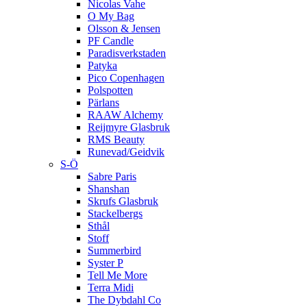
Nicolas Vahe
O My Bag
Olsson & Jensen
PF Candle
Paradisverkstaden
Patyka
Pico Copenhagen
Polspotten
Pärlans
RAAW Alchemy
Reijmyre Glasbruk
RMS Beauty
Runevad/Geidvik
S-Ö
Sabre Paris
Shanshan
Skrufs Glasbruk
Stackelbergs
Sthål
Stoff
Summerbird
Syster P
Tell Me More
Terra Midi
The Dybdahl Co