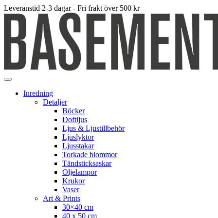
Leveranstid 2-3 dagar - Fri frakt över 500 kr
Inredning
Detaljer
Böcker
Doftljus
Ljus & Ljustillbehör
Ljuslyktor
Ljusstakar
Torkade blommor
Tändsticksaskar
Oljelampor
Krukor
Vaser
Art & Prints
30×40 cm
40 x 50 cm