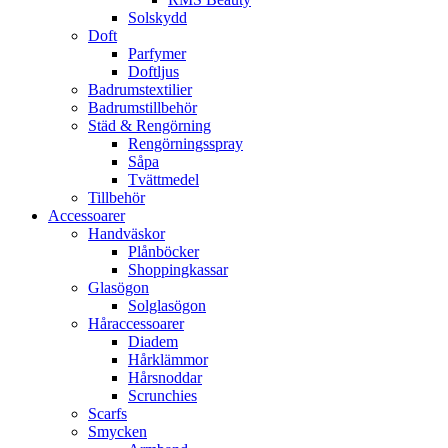
Solskydd
Doft
Parfymer
Doftljus
Badrumstextilier
Badrumstillbehör
Städ & Rengörning
Rengörningsspray
Såpa
Tvättmedel
Tillbehör
Accessoarer
Handväskor
Plånböcker
Shoppingkassar
Glasögon
Solglasögon
Håraccessoarer
Diadem
Hårklämmor
Hårsnoddar
Scrunchies
Scarfs
Smycken