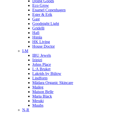
Doing Goods
Eco Grow
Enamel Copenhagen
Ester & Erik
Gast
Goodnight Light
Gridelli
Hafi
Himla
HK Living
House Doctor
I-M
IBU Jewels
Izipizi
Johns Place
L:A Bruket
Lakrids by Bülow
Lindform
Mádara Organic Skincare
Maileg
Maison Belle
Maria Black
Meraki
Muubs
N-R