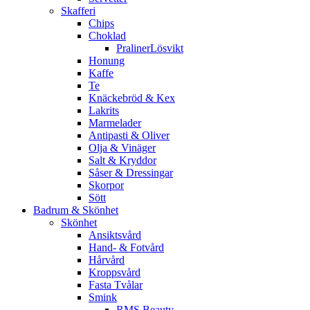
Skafferi
Chips
Choklad
PralinerLösvikt
Honung
Kaffe
Te
Knäckebröd & Kex
Lakrits
Marmelader
Antipasti & Oliver
Olja & Vinäger
Salt & Kryddor
Såser & Dressingar
Skorpor
Sött
Badrum & Skönhet
Skönhet
Ansiktsvård
Hand- & Fotvård
Hårvård
Kroppsvård
Fasta Tvålar
Smink
RMS Beauty