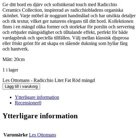
Ge ditt bord en djärv och sofistikerad touch med Radicchio
Ceramics Collection, inspirerad av radicchiobladens organiska
skönhet. Varje möbel är noggrant handmålad och har utsökta detaljer
och rik textur, vilket ger naturens elegans till ditt bord. Kollektionen
finns i en mängd olika former och storlekar för porslin och servering
och erbjuder mångsidighet och tilltalande effekt, perfekt för både
vardagsbruk och speciella tillfällen. Välj mellan klassisk djuprosa
eller friskt grönt för att skapa en slående dukning som hyllar färg
och hantverk.
Mått: 20cm
1 i lager
Les Ottomans - Radicchio Litet Fat Röd mängd
Lägg till i varukorg
Ytterligare information
Recensioner
0
Ytterligare information
Varumärke
Les Ottomans