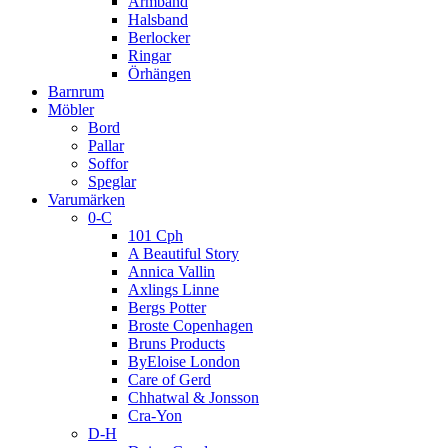
Armband
Halsband
Berlocker
Ringar
Örhängen
Barnrum
Möbler
Bord
Pallar
Soffor
Speglar
Varumärken
0-C
101 Cph
A Beautiful Story
Annica Vallin
Axlings Linne
Bergs Potter
Broste Copenhagen
Bruns Products
ByEloise London
Care of Gerd
Chhatwal & Jonsson
Cra-Yon
D-H