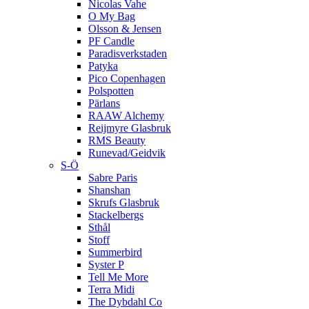
Nicolas Vahe
O My Bag
Olsson & Jensen
PF Candle
Paradisverkstaden
Patyka
Pico Copenhagen
Polspotten
Pärlans
RAAW Alchemy
Reijmyre Glasbruk
RMS Beauty
Runevad/Geidvik
S-Ö
Sabre Paris
Shanshan
Skrufs Glasbruk
Stackelbergs
Sthål
Stoff
Summerbird
Syster P
Tell Me More
Terra Midi
The Dybdahl Co