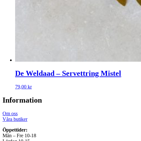
De Weldaad – Servettring Mistel
79,00
kr
Information
Om oss
Våra butiker
Öppettider:
Mån – Fre 10-18