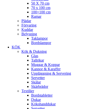
50 X 70 cm
70 x 100 cm
100×100 cm
Ramar
Plädar
Förvaring
Kuddar
Belysning
Taklampor
Bordslampor
KÖK
Kök & Dukning
Glas
Tallrikar
Muggar & Koppar
Kannor & Karaffer
Uppläggning & Servering
Servetter
Skålar
Skärbrädor
Textilier
Bordstabletter
Dukar
Kökshanddukar
Servetter