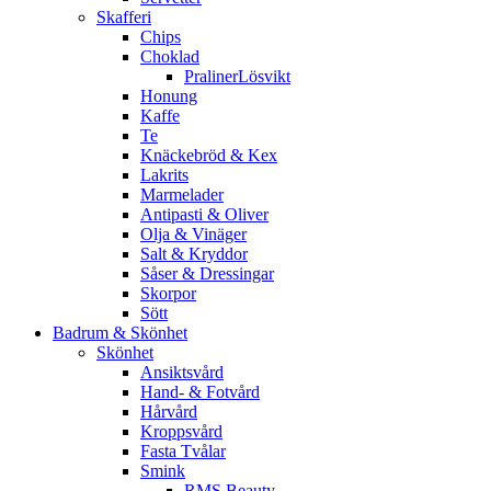
Skafferi
Chips
Choklad
PralinerLösvikt
Honung
Kaffe
Te
Knäckebröd & Kex
Lakrits
Marmelader
Antipasti & Oliver
Olja & Vinäger
Salt & Kryddor
Såser & Dressingar
Skorpor
Sött
Badrum & Skönhet
Skönhet
Ansiktsvård
Hand- & Fotvård
Hårvård
Kroppsvård
Fasta Tvålar
Smink
RMS Beauty