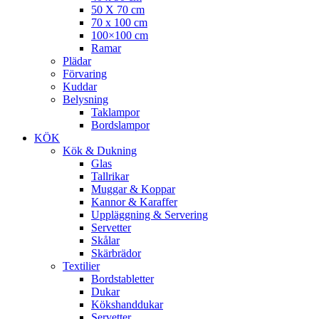
50 X 70 cm
70 x 100 cm
100×100 cm
Ramar
Plädar
Förvaring
Kuddar
Belysning
Taklampor
Bordslampor
KÖK
Kök & Dukning
Glas
Tallrikar
Muggar & Koppar
Kannor & Karaffer
Uppläggning & Servering
Servetter
Skålar
Skärbrädor
Textilier
Bordstabletter
Dukar
Kökshanddukar
Servetter