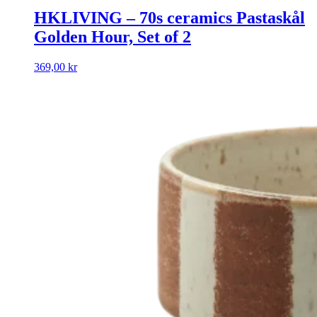
HKLIVING – 70s ceramics Pastaskål
Golden Hour, Set of 2
369,00
kr