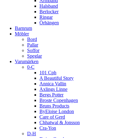
Armband
Halsband
Berlocker
Ringar
Örhängen
Barnrum
Möbler
Bord
Pallar
Soffor
Speglar
Varumärken
0-C
101 Cph
A Beautiful Story
Annica Vallin
Axlings Linne
Bergs Potter
Broste Copenhagen
Bruns Products
ByEloise London
Care of Gerd
Chhatwal & Jonsson
Cra-Yon
D-H