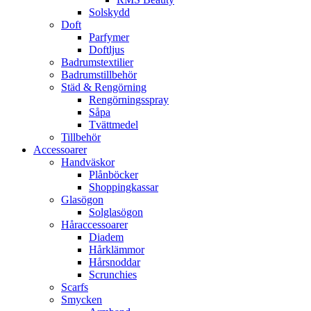
Solskydd
Doft
Parfymer
Doftljus
Badrumstextilier
Badrumstillbehör
Städ & Rengörning
Rengörningsspray
Såpa
Tvättmedel
Tillbehör
Accessoarer
Handväskor
Plånböcker
Shoppingkassar
Glasögon
Solglasögon
Håraccessoarer
Diadem
Hårklämmor
Hårsnoddar
Scrunchies
Scarfs
Smycken