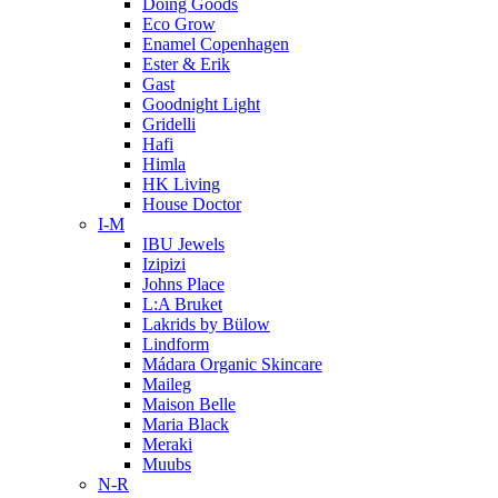
Doing Goods
Eco Grow
Enamel Copenhagen
Ester & Erik
Gast
Goodnight Light
Gridelli
Hafi
Himla
HK Living
House Doctor
I-M
IBU Jewels
Izipizi
Johns Place
L:A Bruket
Lakrids by Bülow
Lindform
Mádara Organic Skincare
Maileg
Maison Belle
Maria Black
Meraki
Muubs
N-R