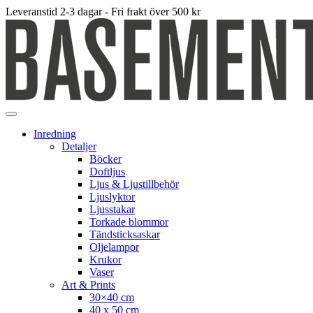
Leveranstid 2-3 dagar - Fri frakt över 500 kr
Inredning
Detaljer
Böcker
Doftljus
Ljus & Ljustillbehör
Ljuslyktor
Ljusstakar
Torkade blommor
Tändsticksaskar
Oljelampor
Krukor
Vaser
Art & Prints
30×40 cm
40 x 50 cm