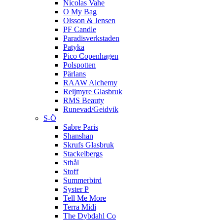
Nicolas Vahe
O My Bag
Olsson & Jensen
PF Candle
Paradisverkstaden
Patyka
Pico Copenhagen
Polspotten
Pärlans
RAAW Alchemy
Reijmyre Glasbruk
RMS Beauty
Runevad/Geidvik
S-Ö
Sabre Paris
Shanshan
Skrufs Glasbruk
Stackelbergs
Sthål
Stoff
Summerbird
Syster P
Tell Me More
Terra Midi
The Dybdahl Co