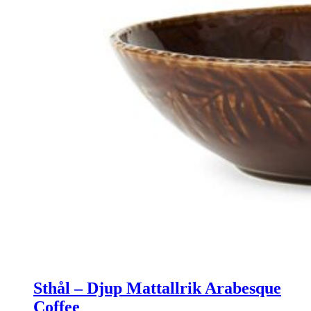
Sthål – Djup Mattallrik Arabesque
Coffee