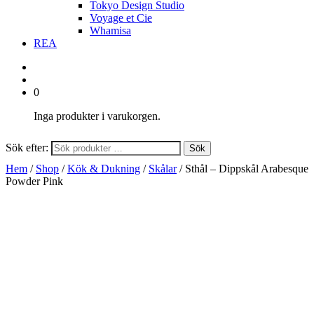
Tokyo Design Studio
Voyage et Cie
Whamisa
REA
0
Inga produkter i varukorgen.
Sök efter:
Sök
Hem
/
Shop
/
Kök & Dukning
/
Skålar
/ Sthål – Dippskål Arabesque
Powder Pink