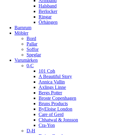
Armband
Halsband
Berlocker
Ringar
Örhängen
Barnrum
Möbler
Bord
Pallar
Soffor
Speglar
Varumärken
0-C
101 Cph
A Beautiful Story
Annica Vallin
Axlings Linne
Bergs Potter
Broste Copenhagen
Bruns Products
ByEloise London
Care of Gerd
Chhatwal & Jonsson
Cra-Yon
D-H