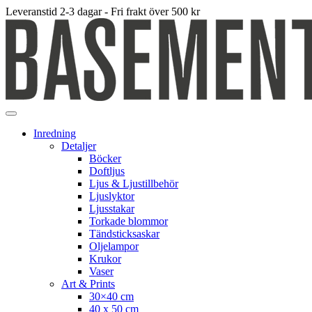
Leveranstid 2-3 dagar - Fri frakt över 500 kr
Inredning
Detaljer
Böcker
Doftljus
Ljus & Ljustillbehör
Ljuslyktor
Ljusstakar
Torkade blommor
Tändsticksaskar
Oljelampor
Krukor
Vaser
Art & Prints
30×40 cm
40 x 50 cm