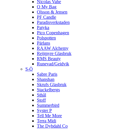
Nicolas Vahe
O My Bag
Olsson & Jensen
PF Candle
Paradisverkstaden
Patyka
Pico Copenhagen
Polspotten
Pärlans
RAAW Alchemy
Reijmyre Glasbruk
RMS Beauty
Runevad/Geidvik
S-Ö
Sabre Paris
Shanshan
Skrufs Glasbruk
Stackelbergs
Sthål
Stoff
Summerbird
Syster P
Tell Me More
Terra Midi
The Dybdahl Co