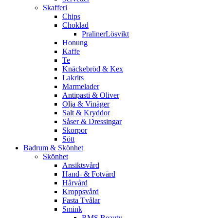
Skafferi
Chips
Choklad
PralinerLösvikt
Honung
Kaffe
Te
Knäckebröd & Kex
Lakrits
Marmelader
Antipasti & Oliver
Olja & Vinäger
Salt & Kryddor
Såser & Dressingar
Skorpor
Sött
Badrum & Skönhet
Skönhet
Ansiktsvård
Hand- & Fotvård
Hårvård
Kroppsvård
Fasta Tvålar
Smink
RMS Beauty