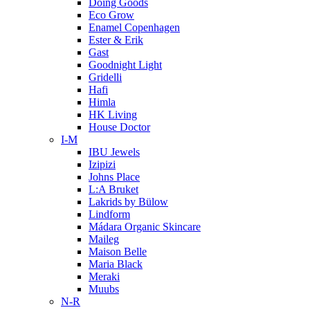
Doing Goods
Eco Grow
Enamel Copenhagen
Ester & Erik
Gast
Goodnight Light
Gridelli
Hafi
Himla
HK Living
House Doctor
I-M
IBU Jewels
Izipizi
Johns Place
L:A Bruket
Lakrids by Bülow
Lindform
Mádara Organic Skincare
Maileg
Maison Belle
Maria Black
Meraki
Muubs
N-R