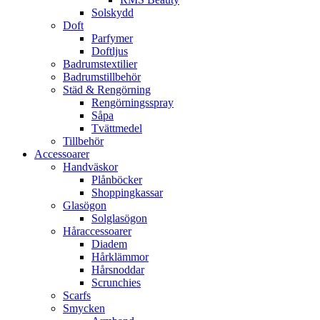
Solskydd
Doft
Parfymer
Doftljus
Badrumstextilier
Badrumstillbehör
Städ & Rengörning
Rengörningsspray
Såpa
Tvättmedel
Tillbehör
Accessoarer
Handväskor
Plånböcker
Shoppingkassar
Glasögon
Solglasögon
Håraccessoarer
Diadem
Hårklämmor
Hårsnoddar
Scrunchies
Scarfs
Smycken