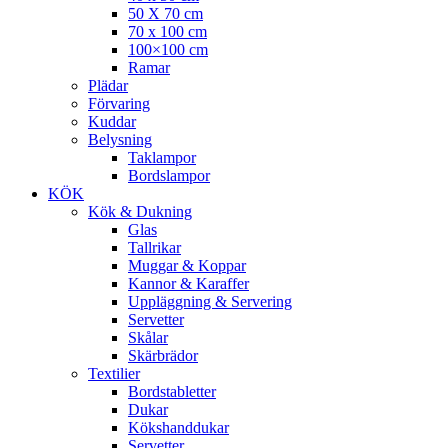
50 X 70 cm
70 x 100 cm
100×100 cm
Ramar
Plädar
Förvaring
Kuddar
Belysning
Taklampor
Bordslampor
KÖK
Kök & Dukning
Glas
Tallrikar
Muggar & Koppar
Kannor & Karaffer
Uppläggning & Servering
Servetter
Skålar
Skärbrädor
Textilier
Bordstabletter
Dukar
Kökshanddukar
Servetter