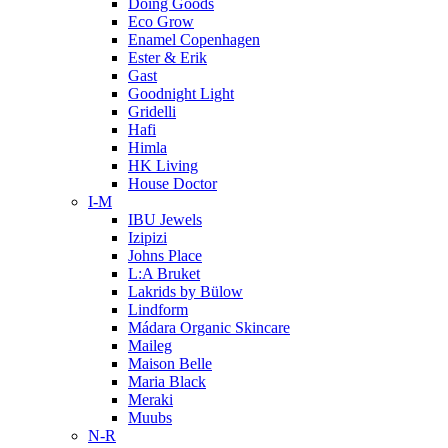
Doing Goods
Eco Grow
Enamel Copenhagen
Ester & Erik
Gast
Goodnight Light
Gridelli
Hafi
Himla
HK Living
House Doctor
I-M
IBU Jewels
Izipizi
Johns Place
L:A Bruket
Lakrids by Bülow
Lindform
Mádara Organic Skincare
Maileg
Maison Belle
Maria Black
Meraki
Muubs
N-R