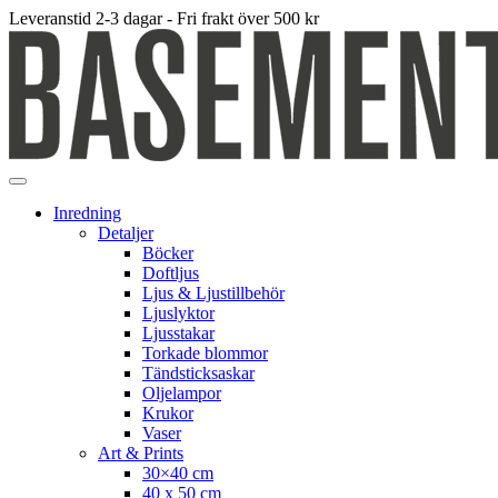
Leveranstid 2-3 dagar - Fri frakt över 500 kr
Inredning
Detaljer
Böcker
Doftljus
Ljus & Ljustillbehör
Ljuslyktor
Ljusstakar
Torkade blommor
Tändsticksaskar
Oljelampor
Krukor
Vaser
Art & Prints
30×40 cm
40 x 50 cm