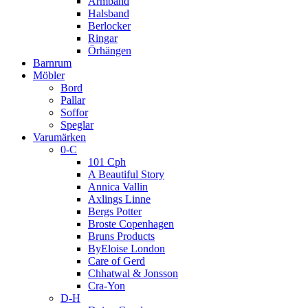
Armband
Halsband
Berlocker
Ringar
Örhängen
Barnrum
Möbler
Bord
Pallar
Soffor
Speglar
Varumärken
0-C
101 Cph
A Beautiful Story
Annica Vallin
Axlings Linne
Bergs Potter
Broste Copenhagen
Bruns Products
ByEloise London
Care of Gerd
Chhatwal & Jonsson
Cra-Yon
D-H