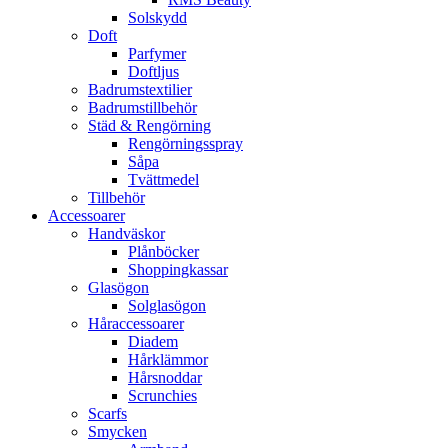
Solskydd
Doft
Parfymer
Doftljus
Badrumstextilier
Badrumstillbehör
Städ & Rengörning
Rengörningsspray
Såpa
Tvättmedel
Tillbehör
Accessoarer
Handväskor
Plånböcker
Shoppingkassar
Glasögon
Solglasögon
Håraccessoarer
Diadem
Hårklämmor
Hårsnoddar
Scrunchies
Scarfs
Smycken