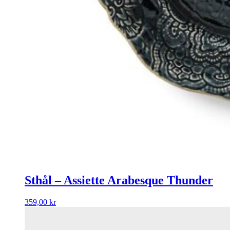
Sthål – Assiette Arabesque Thunder
359,00
kr