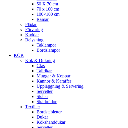
50 X 70 cm
70 x 100 cm
100×100 cm
Ramar
Plädar
Förvaring
Kuddar
Belysning
Taklampor
Bordslampor
KÖK
Kök & Dukning
Glas
Tallrikar
Muggar & Koppar
Kannor & Karaffer
Uppläggning & Servering
Servetter
Skålar
Skärbrädor
Textilier
Bordstabletter
Dukar
Kökshanddukar
Servetter