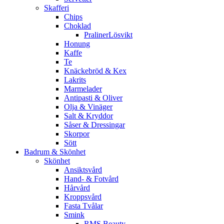
Skafferi
Chips
Choklad
PralinerLösvikt
Honung
Kaffe
Te
Knäckebröd & Kex
Lakrits
Marmelader
Antipasti & Oliver
Olja & Vinäger
Salt & Kryddor
Såser & Dressingar
Skorpor
Sött
Badrum & Skönhet
Skönhet
Ansiktsvård
Hand- & Fotvård
Hårvård
Kroppsvård
Fasta Tvålar
Smink
RMS Beauty