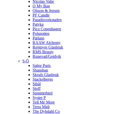
Nicolas Vahe
O My Bag
Olsson & Jensen
PF Candle
Paradisverkstaden
Patyka
Pico Copenhagen
Polspotten
Pärlans
RAAW Alchemy
Reijmyre Glasbruk
RMS Beauty
Runevad/Geidvik
S-Ö
Sabre Paris
Shanshan
Skrufs Glasbruk
Stackelbergs
Sthål
Stoff
Summerbird
Syster P
Tell Me More
Terra Midi
The Dybdahl Co