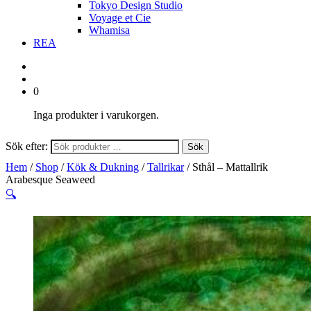
Tokyo Design Studio
Voyage et Cie
Whamisa
REA
0
Inga produkter i varukorgen.
Sök efter:
Sök
Hem
/
Shop
/
Kök & Dukning
/
Tallrikar
/ Sthål – Mattallrik
Arabesque Seaweed
🔍