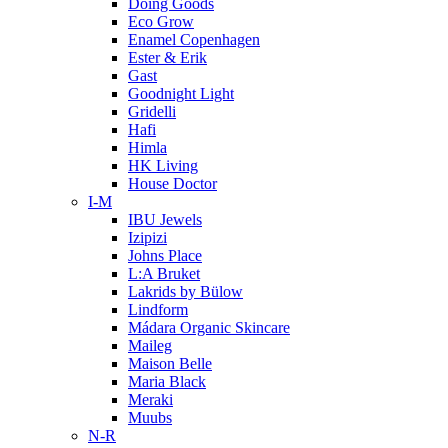
Doing Goods
Eco Grow
Enamel Copenhagen
Ester & Erik
Gast
Goodnight Light
Gridelli
Hafi
Himla
HK Living
House Doctor
I-M
IBU Jewels
Izipizi
Johns Place
L:A Bruket
Lakrids by Bülow
Lindform
Mádara Organic Skincare
Maileg
Maison Belle
Maria Black
Meraki
Muubs
N-R