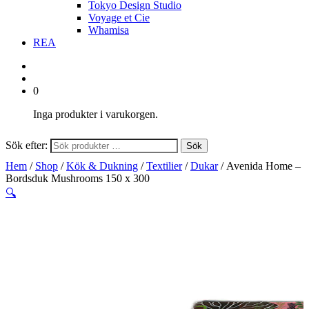
Tokyo Design Studio
Voyage et Cie
Whamisa
REA
0
Inga produkter i varukorgen.
Sök efter:
Sök
Hem
/
Shop
/
Kök & Dukning
/
Textilier
/
Dukar
/ Avenida Home –
Bordsduk Mushrooms 150 x 300
🔍