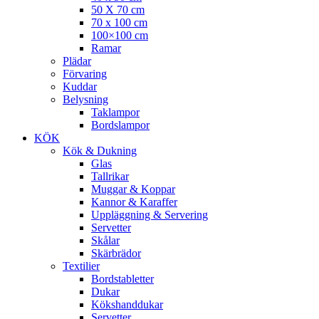
50 X 70 cm
70 x 100 cm
100×100 cm
Ramar
Plädar
Förvaring
Kuddar
Belysning
Taklampor
Bordslampor
KÖK
Kök & Dukning
Glas
Tallrikar
Muggar & Koppar
Kannor & Karaffer
Uppläggning & Servering
Servetter
Skålar
Skärbrädor
Textilier
Bordstabletter
Dukar
Kökshanddukar
Servetter