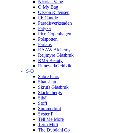
Nicolas Vahe
O My Bag
Olsson & Jensen
PF Candle
Paradisverkstaden
Patyka
Pico Copenhagen
Polspotten
Pärlans
RAAW Alchemy
Reijmyre Glasbruk
RMS Beauty
Runevad/Geidvik
S-Ö
Sabre Paris
Shanshan
Skrufs Glasbruk
Stackelbergs
Sthål
Stoff
Summerbird
Syster P
Tell Me More
Terra Midi
The Dybdahl Co