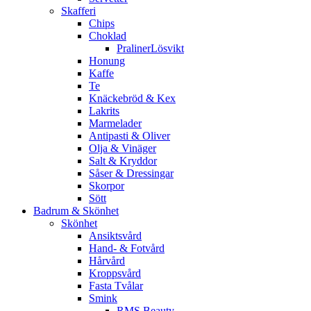
Skafferi
Chips
Choklad
PralinerLösvikt
Honung
Kaffe
Te
Knäckebröd & Kex
Lakrits
Marmelader
Antipasti & Oliver
Olja & Vinäger
Salt & Kryddor
Såser & Dressingar
Skorpor
Sött
Badrum & Skönhet
Skönhet
Ansiktsvård
Hand- & Fotvård
Hårvård
Kroppsvård
Fasta Tvålar
Smink
RMS Beauty