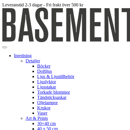
Leveranstid 2-3 dagar - Fri frakt över 500 kr
Inredning
Detaljer
Böcker
Doftljus
Ljus & Ljustillbehör
Ljuslyktor
Ljusstakar
Torkade blommor
Tändsticksaskar
Oljelampor
Krukor
Vaser
Art & Prints
30×40 cm
40 x 50 cm