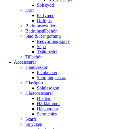
Solskydd
Doft
Parfymer
Doftljus
Badrumstextilier
Badrumstillbehör
Städ & Rengörning
Rengörningsspray
Såpa
Tvättmedel
Tillbehör
Accessoarer
Handväskor
Plånböcker
Shoppingkassar
Glasögon
Solglasögon
Håraccessoarer
Diadem
Hårklämmor
Hårsnoddar
Scrunchies
Scarfs
Smycken