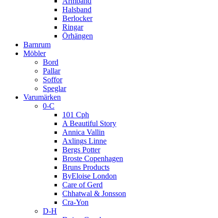
Armband
Halsband
Berlocker
Ringar
Örhängen
Barnrum
Möbler
Bord
Pallar
Soffor
Speglar
Varumärken
0-C
101 Cph
A Beautiful Story
Annica Vallin
Axlings Linne
Bergs Potter
Broste Copenhagen
Bruns Products
ByEloise London
Care of Gerd
Chhatwal & Jonsson
Cra-Yon
D-H