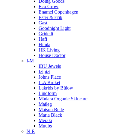
Doing Goods
Eco Grow
Enamel Copenhagen
Ester & Erik
Gast
Goodnight Light
Gridelli
Hafi
Himla
HK Living
House Doctor
I-M
IBU Jewels
Izipizi
Johns Place
L:A Bruket
Lakrids by Bülow
Lindform
Mádara Organic Skincare
Maileg
Maison Belle
Maria Black
Meraki
Muubs
N-R