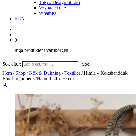
Tokyo Design Studio
Voyage et Cie
Whamisa
REA
0
Inga produkter i varukorgen.
Sök efter:
Sök
Hem
/
Shop
/
Kök & Dukning
/
Textilier
/ Himla – Kökshandduk
Elin Lingonberry/Natural 50 x 70 cm
🔍