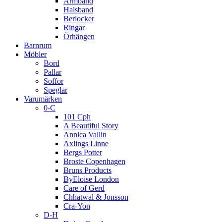
Armband
Halsband
Berlocker
Ringar
Örhängen
Barnrum
Möbler
Bord
Pallar
Soffor
Speglar
Varumärken
0-C
101 Cph
A Beautiful Story
Annica Vallin
Axlings Linne
Bergs Potter
Broste Copenhagen
Bruns Products
ByEloise London
Care of Gerd
Chhatwal & Jonsson
Cra-Yon
D-H