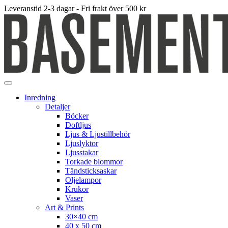
Leveranstid 2-3 dagar - Fri frakt över 500 kr
Inredning
Detaljer
Böcker
Doftljus
Ljus & Ljustillbehör
Ljuslyktor
Ljusstakar
Torkade blommor
Tändsticksaskar
Oljelampor
Krukor
Vaser
Art & Prints
30×40 cm
40 x 50 cm