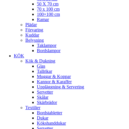
50 X 70 cm
70 x 100 cm
100×100 cm
Ramar
Plädar
Förvaring
Kuddar
Belysning
Taklampor
Bordslampor
KÖK
Kök & Dukning
Glas
Tallrikar
Muggar & Koppar
Kannor & Karaffer
Uppläggning & Servering
Servetter
Skålar
Skärbrädor
Textilier
Bordstabletter
Dukar
Kökshanddukar
Servetter