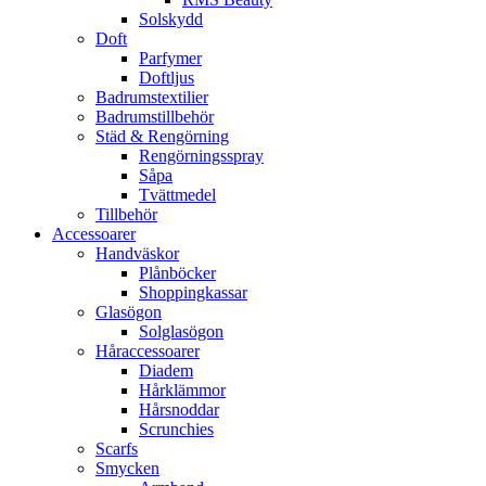
Solskydd
Doft
Parfymer
Doftljus
Badrumstextilier
Badrumstillbehör
Städ & Rengörning
Rengörningsspray
Såpa
Tvättmedel
Tillbehör
Accessoarer
Handväskor
Plånböcker
Shoppingkassar
Glasögon
Solglasögon
Håraccessoarer
Diadem
Hårklämmor
Hårsnoddar
Scrunchies
Scarfs
Smycken