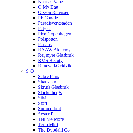
Nicolas Vahe
O My Bag
Olsson & Jensen
PF Candle
Paradisverkstaden
Patyka
Pico Copenhagen
Polspotten
Pärlans
RAAW Alchemy
Reijmyre Glasbruk
RMS Beauty
Runevad/Geidvik
S-Ö
Sabre Paris
Shanshan
Skrufs Glasbruk
Stackelbergs
Sthål
Stoff
Summerbird
Syster P
Tell Me More
Terra Midi
The Dybdahl Co