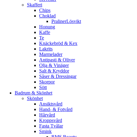
Skafferi
Chips
Choklad
PralinerLösvikt
Honung
Kaffe
Te
Knäckebröd & Kex
Lakrits
Marmelader
Antipasti & Oliver
Olja & Vinäger
Salt & Kryddor
Såser & Dressingar
Skorpor
Sött
Badrum & Skönhet
Skönhet
Ansiktsvård
Hand- & Fotvård
Hårvård
Kroppsvård
Fasta Tvålar
Smink
RMS Beauty