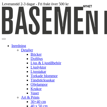
Leveranstid 2-3 dagar - Fri frakt över 500 kr
NYHET
Inredning
Detaljer
Böcker
Doftljus
Ljus & Ljustillbehör
Ljuslyktor
Ljusstakar
Torkade blommor
Tändsticksaskar
Oljelampor
Krukor
Vaser
Art & Prints
30×40 cm
40 x 50 cm