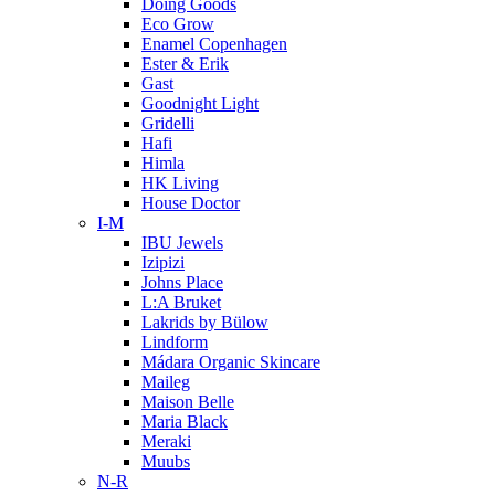
Doing Goods
Eco Grow
Enamel Copenhagen
Ester & Erik
Gast
Goodnight Light
Gridelli
Hafi
Himla
HK Living
House Doctor
I-M
IBU Jewels
Izipizi
Johns Place
L:A Bruket
Lakrids by Bülow
Lindform
Mádara Organic Skincare
Maileg
Maison Belle
Maria Black
Meraki
Muubs
N-R