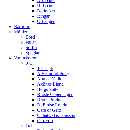
Armband
Halsband
Berlocker
Ringar
Örhängen
Barnrum
Möbler
Bord
Pallar
Soffor
Speglar
Varumärken
0-C
101 Cph
A Beautiful Story
Annica Vallin
Axlings Linne
Bergs Potter
Broste Copenhagen
Bruns Products
ByEloise London
Care of Gerd
Chhatwal & Jonsson
Cra-Yon
D-H