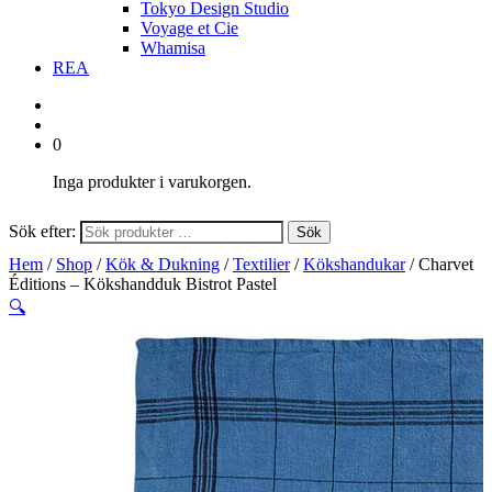
Tokyo Design Studio
Voyage et Cie
Whamisa
REA
0
Inga produkter i varukorgen.
Sök efter:
Sök
Hem
/
Shop
/
Kök & Dukning
/
Textilier
/
Kökshandukar
/ Charvet
Éditions – Kökshandduk Bistrot Pastel
🔍