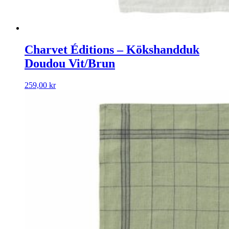
Charvet Éditions – Kökshandduk
Doudou Vit/Brun
259,00
kr