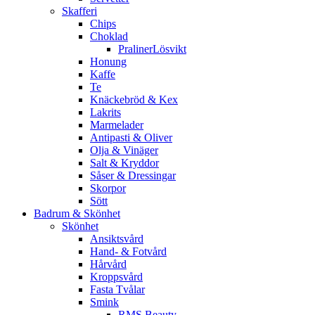
Skafferi
Chips
Choklad
PralinerLösvikt
Honung
Kaffe
Te
Knäckebröd & Kex
Lakrits
Marmelader
Antipasti & Oliver
Olja & Vinäger
Salt & Kryddor
Såser & Dressingar
Skorpor
Sött
Badrum & Skönhet
Skönhet
Ansiktsvård
Hand- & Fotvård
Hårvård
Kroppsvård
Fasta Tvålar
Smink
RMS Beauty