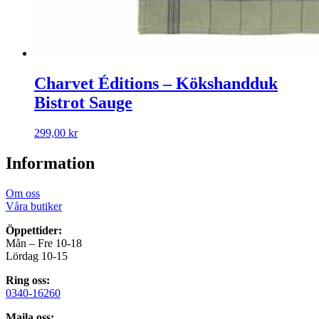
Charvet Éditions – Kökshandduk
Bistrot Sauge
299,00
kr
Information
Om oss
Våra butiker
Öppettider:
Mån – Fre 10-18
Lördag 10-15
Ring oss:
0340-16260
Maila oss: