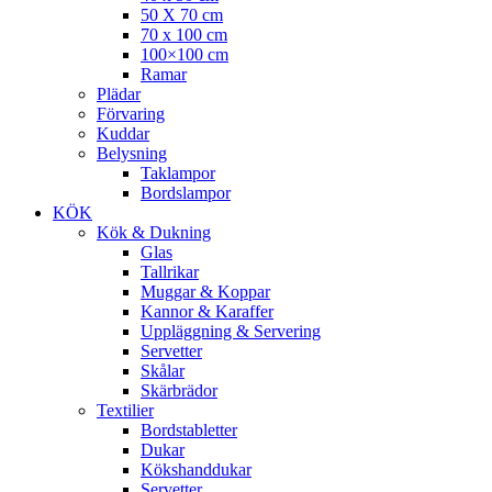
50 X 70 cm
70 x 100 cm
100×100 cm
Ramar
Plädar
Förvaring
Kuddar
Belysning
Taklampor
Bordslampor
KÖK
Kök & Dukning
Glas
Tallrikar
Muggar & Koppar
Kannor & Karaffer
Uppläggning & Servering
Servetter
Skålar
Skärbrädor
Textilier
Bordstabletter
Dukar
Kökshanddukar
Servetter