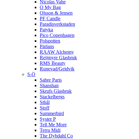
Nicolas Vahe
O My Bag
Olsson & Jensen
PF Candle
Paradisverkstaden
Patyka
Pico Copenhagen
Polspotten
Pärlans
RAAW Alchemy
Reijmyre Glasbruk
RMS Beauty
Runevad/Geidvik
S-Ö
Sabre Paris
Shanshan
Skrufs Glasbruk
Stackelbergs
Sthål
Stoff
Summerbird
Syster P
Tell Me More
Terra Midi
The Dybdahl Co