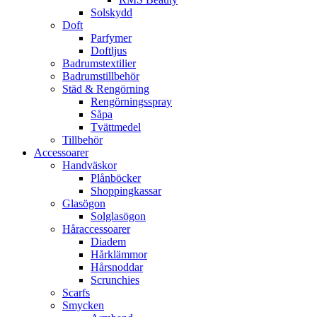
Solskydd
Doft
Parfymer
Doftljus
Badrumstextilier
Badrumstillbehör
Städ & Rengörning
Rengörningsspray
Såpa
Tvättmedel
Tillbehör
Accessoarer
Handväskor
Plånböcker
Shoppingkassar
Glasögon
Solglasögon
Håraccessoarer
Diadem
Hårklämmor
Hårsnoddar
Scrunchies
Scarfs
Smycken