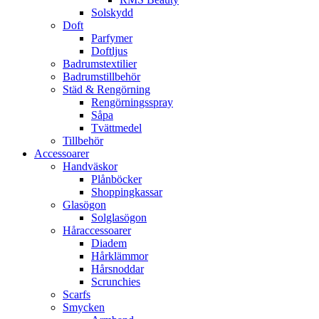
Solskydd
Doft
Parfymer
Doftljus
Badrumstextilier
Badrumstillbehör
Städ & Rengörning
Rengörningsspray
Såpa
Tvättmedel
Tillbehör
Accessoarer
Handväskor
Plånböcker
Shoppingkassar
Glasögon
Solglasögon
Håraccessoarer
Diadem
Hårklämmor
Hårsnoddar
Scrunchies
Scarfs
Smycken