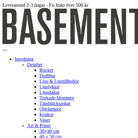
Leveranstid 2-3 dagar - Fri frakt över 500 kr
Inredning
Detaljer
Böcker
Doftljus
Ljus & Ljustillbehör
Ljuslyktor
Ljusstakar
Torkade blommor
Tändsticksaskar
Oljelampor
Krukor
Vaser
Art & Prints
30×40 cm
40 x 50 cm