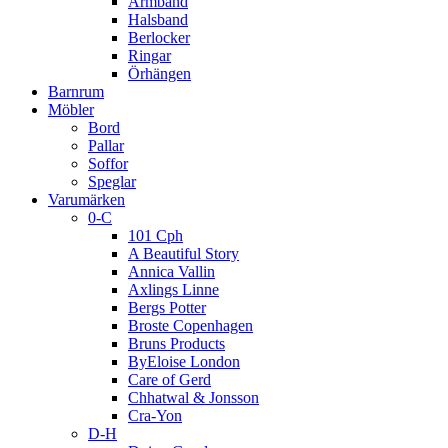
Armband
Halsband
Berlocker
Ringar
Örhängen
Barnrum
Möbler
Bord
Pallar
Soffor
Speglar
Varumärken
0-C
101 Cph
A Beautiful Story
Annica Vallin
Axlings Linne
Bergs Potter
Broste Copenhagen
Bruns Products
ByEloise London
Care of Gerd
Chhatwal & Jonsson
Cra-Yon
D-H