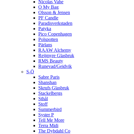
Nicolas Vahe
O My Bag
Olsson & Jensen
PF Candle
Paradisverkstaden
Patyka
Pico Copenhagen
Polspotten
Pärlans
RAAW Alchemy
Reijmyre Glasbruk
RMS Beauty
Runevad/Geidvik
S-Ö
Sabre Paris
Shanshan
Skrufs Glasbruk
Stackelbergs
Sthål
Stoff
Summerbird
Syster P
Tell Me More
Terra Midi
The Dybdahl Co