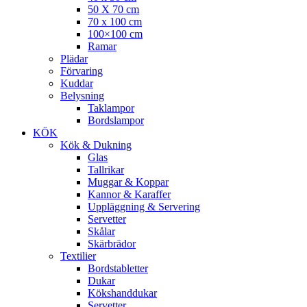
50 X 70 cm
70 x 100 cm
100×100 cm
Ramar
Plädar
Förvaring
Kuddar
Belysning
Taklampor
Bordslampor
KÖK
Kök & Dukning
Glas
Tallrikar
Muggar & Koppar
Kannor & Karaffer
Uppläggning & Servering
Servetter
Skålar
Skärbrädor
Textilier
Bordstabletter
Dukar
Kökshanddukar
Servetter