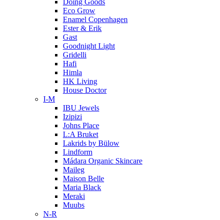
Doing Goods
Eco Grow
Enamel Copenhagen
Ester & Erik
Gast
Goodnight Light
Gridelli
Hafi
Himla
HK Living
House Doctor
I-M
IBU Jewels
Izipizi
Johns Place
L:A Bruket
Lakrids by Bülow
Lindform
Mádara Organic Skincare
Maileg
Maison Belle
Maria Black
Meraki
Muubs
N-R