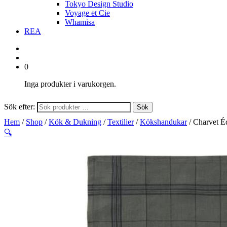
Tokyo Design Studio
Voyage et Cie
Whamisa
REA
0
Inga produkter i varukorgen.
Sök efter:
Sök
Hem
/
Shop
/
Kök & Dukning
/
Textilier
/
Kökshandukar
/ Charvet É
🔍