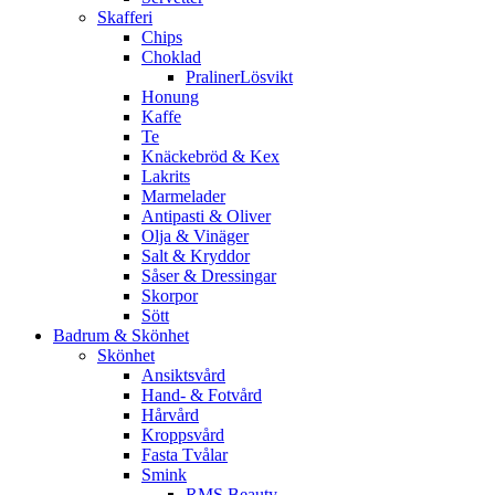
Skafferi
Chips
Choklad
PralinerLösvikt
Honung
Kaffe
Te
Knäckebröd & Kex
Lakrits
Marmelader
Antipasti & Oliver
Olja & Vinäger
Salt & Kryddor
Såser & Dressingar
Skorpor
Sött
Badrum & Skönhet
Skönhet
Ansiktsvård
Hand- & Fotvård
Hårvård
Kroppsvård
Fasta Tvålar
Smink
RMS Beauty