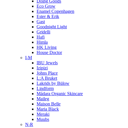
Doing Goods
Eco Grow
Enamel Copenhagen
Ester & Erik
Gast
Goodnight Light
Gridelli
Hafi
Himla
HK Living
House Doctor
I-M
IBU Jewels
Izipizi
Johns Place
L:A Bruket
Lakrids by Bülow
Lindform
Mádara Organic Skincare
Maileg
Maison Belle
Maria Black
Meraki
Muubs
N-R