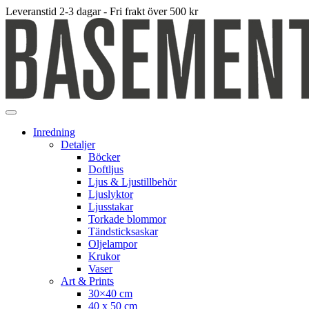
Leveranstid 2-3 dagar - Fri frakt över 500 kr
Inredning
Detaljer
Böcker
Doftljus
Ljus & Ljustillbehör
Ljuslyktor
Ljusstakar
Torkade blommor
Tändsticksaskar
Oljelampor
Krukor
Vaser
Art & Prints
30×40 cm
40 x 50 cm