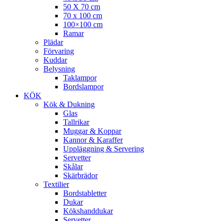
50 X 70 cm
70 x 100 cm
100×100 cm
Ramar
Plädar
Förvaring
Kuddar
Belysning
Taklampor
Bordslampor
KÖK
Kök & Dukning
Glas
Tallrikar
Muggar & Koppar
Kannor & Karaffer
Uppläggning & Servering
Servetter
Skålar
Skärbrädor
Textilier
Bordstabletter
Dukar
Kökshanddukar
Servetter