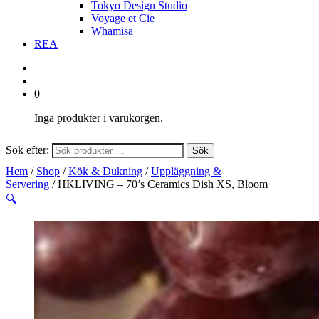
Tokyo Design Studio
Voyage et Cie
Whamisa
REA
0
Inga produkter i varukorgen.
Sök efter:
Sök
Hem
/
Shop
/
Kök & Dukning
/
Uppläggning &
Servering
/ HKLIVING – 70’s Ceramics Dish XS, Bloom
🔍