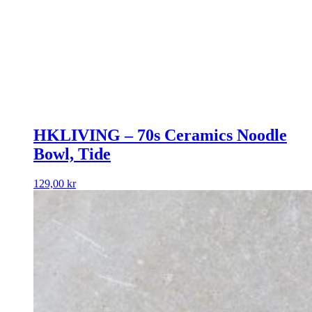
HKLIVING – 70s Ceramics Noodle
Bowl, Tide
129,00
kr