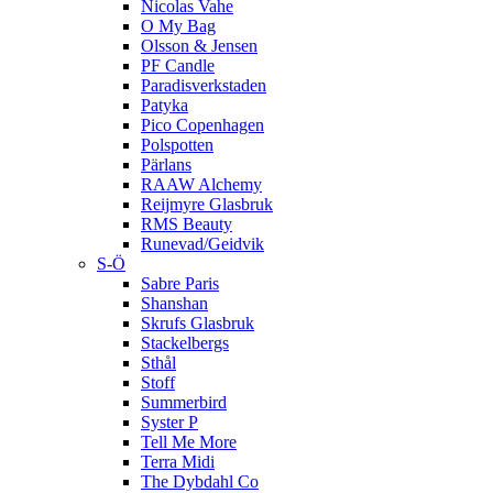
Nicolas Vahe
O My Bag
Olsson & Jensen
PF Candle
Paradisverkstaden
Patyka
Pico Copenhagen
Polspotten
Pärlans
RAAW Alchemy
Reijmyre Glasbruk
RMS Beauty
Runevad/Geidvik
S-Ö
Sabre Paris
Shanshan
Skrufs Glasbruk
Stackelbergs
Sthål
Stoff
Summerbird
Syster P
Tell Me More
Terra Midi
The Dybdahl Co