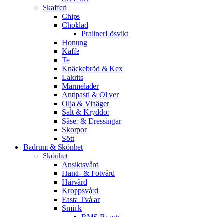
Skafferi
Chips
Choklad
PralinerLösvikt
Honung
Kaffe
Te
Knäckebröd & Kex
Lakrits
Marmelader
Antipasti & Oliver
Olja & Vinäger
Salt & Kryddor
Såser & Dressingar
Skorpor
Sött
Badrum & Skönhet
Skönhet
Ansiktsvård
Hand- & Fotvård
Hårvård
Kroppsvård
Fasta Tvålar
Smink
RMS Beauty