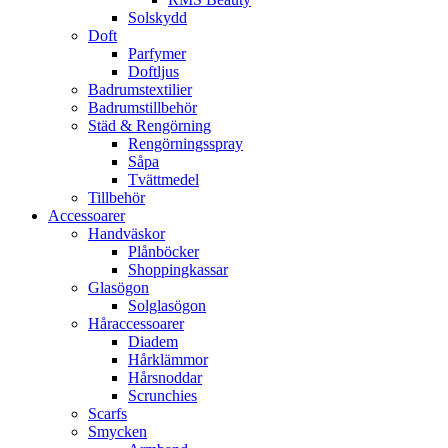
Solskydd
Doft
Parfymer
Doftljus
Badrumstextilier
Badrumstillbehör
Städ & Rengörning
Rengörningsspray
Såpa
Tvättmedel
Tillbehör
Accessoarer
Handväskor
Plånböcker
Shoppingkassar
Glasögon
Solglasögon
Håraccessoarer
Diadem
Hårklämmor
Hårsnoddar
Scrunchies
Scarfs
Smycken