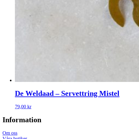
De Weldaad – Servettring Mistel
79,00
kr
Information
Om oss
Våra butiker