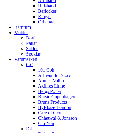
Armband
Halsband
Berlocker
Ringar
Örhängen
Barnrum
Möbler
Bord
Pallar
Soffor
Speglar
Varumärken
0-C
101 Cph
A Beautiful Story
Annica Vallin
Axlings Linne
Bergs Potter
Broste Copenhagen
Bruns Products
ByEloise London
Care of Gerd
Chhatwal & Jonsson
Cra-Yon
D-H