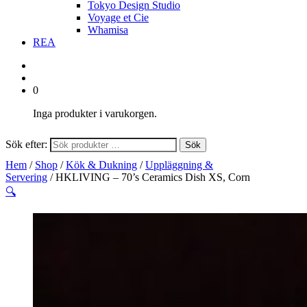
Tokyo Design Studio
Voyage et Cie
Whamisa
REA
0
Inga produkter i varukorgen.
Sök efter:
Sök
Hem
/
Shop
/
Kök & Dukning
/
Uppläggning &
Servering
/ HKLIVING – 70’s Ceramics Dish XS, Corn
🔍