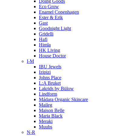
Doing Goods
Eco Grow
Enamel Copenhagen
Ester & Erik
Gast
Goodnight Light
Gridelli
Hafi
Himla
HK Living
House Doctor
I-M
IBU Jewels
Izipizi
Johns Place
L:A Bruket
Lakrids by Bülow
Lindform
Mádara Organic Skincare
Maileg
Maison Belle
Maria Black
Meraki
Muubs
N-R