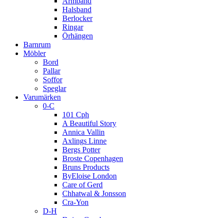
Armband
Halsband
Berlocker
Ringar
Örhängen
Barnrum
Möbler
Bord
Pallar
Soffor
Speglar
Varumärken
0-C
101 Cph
A Beautiful Story
Annica Vallin
Axlings Linne
Bergs Potter
Broste Copenhagen
Bruns Products
ByEloise London
Care of Gerd
Chhatwal & Jonsson
Cra-Yon
D-H