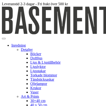
Leveranstid 2-3 dagar - Fri frakt över 500 kr
Inredning
Detaljer
Böcker
Doftljus
Ljus & Ljustillbehör
Ljuslyktor
Ljusstakar
Torkade blommor
Tändsticksaskar
Oljelampor
Krukor
Vaser
Art & Prints
30×40 cm
40 x 50 cm