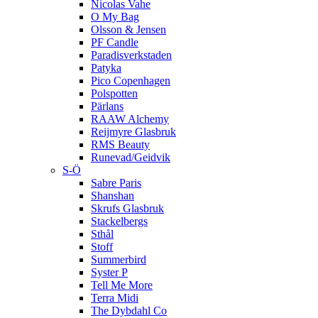
Nicolas Vahe
O My Bag
Olsson & Jensen
PF Candle
Paradisverkstaden
Patyka
Pico Copenhagen
Polspotten
Pärlans
RAAW Alchemy
Reijmyre Glasbruk
RMS Beauty
Runevad/Geidvik
S-Ö
Sabre Paris
Shanshan
Skrufs Glasbruk
Stackelbergs
Sthål
Stoff
Summerbird
Syster P
Tell Me More
Terra Midi
The Dybdahl Co