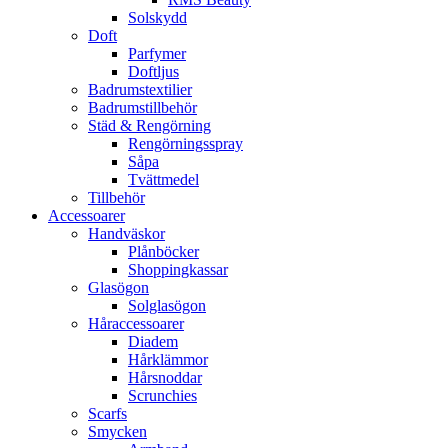
Solskydd
Doft
Parfymer
Doftljus
Badrumstextilier
Badrumstillbehör
Städ & Rengörning
Rengörningsspray
Såpa
Tvättmedel
Tillbehör
Accessoarer
Handväskor
Plånböcker
Shoppingkassar
Glasögon
Solglasögon
Håraccessoarer
Diadem
Hårklämmor
Hårsnoddar
Scrunchies
Scarfs
Smycken