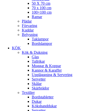
50 X 70 cm
70 x 100 cm
100×100 cm
Ramar
Plädar
Förvaring
Kuddar
Belysning
Taklampor
Bordslampor
KÖK
Kök & Dukning
Glas
Tallrikar
Muggar & Koppar
Kannor & Karaffer
Uppläggning & Servering
Servetter
Skålar
Skärbrädor
Textilier
Bordstabletter
Dukar
Kökshanddukar
Servetter