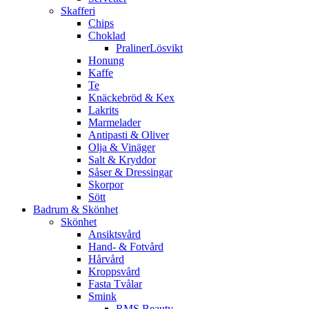
Skafferi
Chips
Choklad
PralinerLösvikt
Honung
Kaffe
Te
Knäckebröd & Kex
Lakrits
Marmelader
Antipasti & Oliver
Olja & Vinäger
Salt & Kryddor
Såser & Dressingar
Skorpor
Sött
Badrum & Skönhet
Skönhet
Ansiktsvård
Hand- & Fotvård
Hårvård
Kroppsvård
Fasta Tvålar
Smink
RMS Beauty