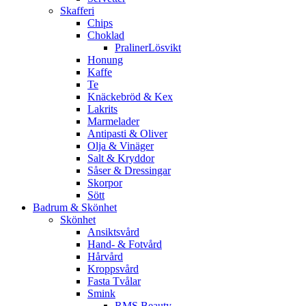
Skafferi
Chips
Choklad
PralinerLösvikt
Honung
Kaffe
Te
Knäckebröd & Kex
Lakrits
Marmelader
Antipasti & Oliver
Olja & Vinäger
Salt & Kryddor
Såser & Dressingar
Skorpor
Sött
Badrum & Skönhet
Skönhet
Ansiktsvård
Hand- & Fotvård
Hårvård
Kroppsvård
Fasta Tvålar
Smink
RMS Beauty