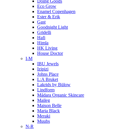
Doing Goods
Eco Grow
Enamel Copenhagen
Ester & Erik
Gast
Goodnight Light
Gridelli
Hafi
Himla
HK Living
House Doctor
I-M
IBU Jewels
Izipizi
Johns Place
L:A Bruket
Lakrids by Bülow
Lindform
Mádara Organic Skincare
Maileg
Maison Belle
Maria Black
Meraki
Muubs
N-R