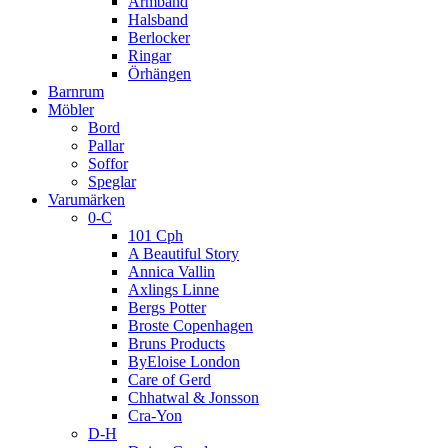
Armband
Halsband
Berlocker
Ringar
Örhängen
Barnrum
Möbler
Bord
Pallar
Soffor
Speglar
Varumärken
0-C
101 Cph
A Beautiful Story
Annica Vallin
Axlings Linne
Bergs Potter
Broste Copenhagen
Bruns Products
ByEloise London
Care of Gerd
Chhatwal & Jonsson
Cra-Yon
D-H