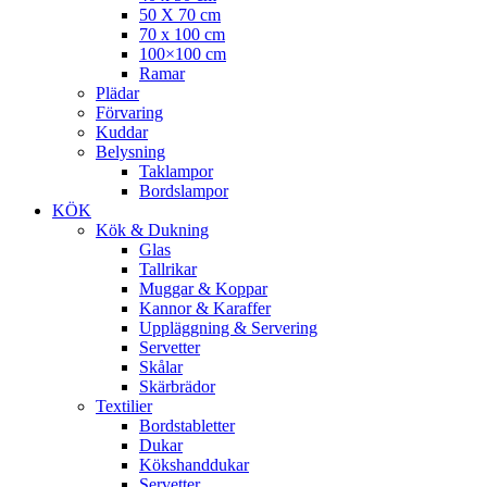
50 X 70 cm
70 x 100 cm
100×100 cm
Ramar
Plädar
Förvaring
Kuddar
Belysning
Taklampor
Bordslampor
KÖK
Kök & Dukning
Glas
Tallrikar
Muggar & Koppar
Kannor & Karaffer
Uppläggning & Servering
Servetter
Skålar
Skärbrädor
Textilier
Bordstabletter
Dukar
Kökshanddukar
Servetter