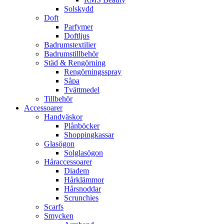
Solskydd
Doft
Parfymer
Doftljus
Badrumstextilier
Badrumstillbehör
Städ & Rengörning
Rengörningsspray
Såpa
Tvättmedel
Tillbehör
Accessoarer
Handväskor
Plånböcker
Shoppingkassar
Glasögon
Solglasögon
Håraccessoarer
Diadem
Hårklämmor
Hårsnoddar
Scrunchies
Scarfs
Smycken