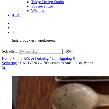
Tokyo Design Studio
Voyage et Cie
Whamisa
REA
0
Inga produkter i varukorgen.
Sök efter:
Sök
Hem
/
Shop
/
Kök & Dukning
/
Uppläggning &
Servering
/ HKLIVING – 70’s ceramics Small Dish, Patina
🔍