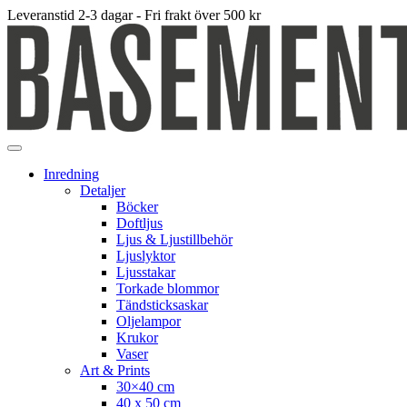
Leveranstid 2-3 dagar - Fri frakt över 500 kr
Inredning
Detaljer
Böcker
Doftljus
Ljus & Ljustillbehör
Ljuslyktor
Ljusstakar
Torkade blommor
Tändsticksaskar
Oljelampor
Krukor
Vaser
Art & Prints
30×40 cm
40 x 50 cm