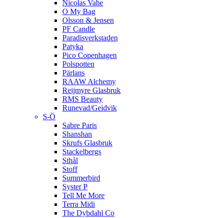
Nicolas Vahe
O My Bag
Olsson & Jensen
PF Candle
Paradisverkstaden
Patyka
Pico Copenhagen
Polspotten
Pärlans
RAAW Alchemy
Reijmyre Glasbruk
RMS Beauty
Runevad/Geidvik
S-Ö
Sabre Paris
Shanshan
Skrufs Glasbruk
Stackelbergs
Sthål
Stoff
Summerbird
Syster P
Tell Me More
Terra Midi
The Dybdahl Co