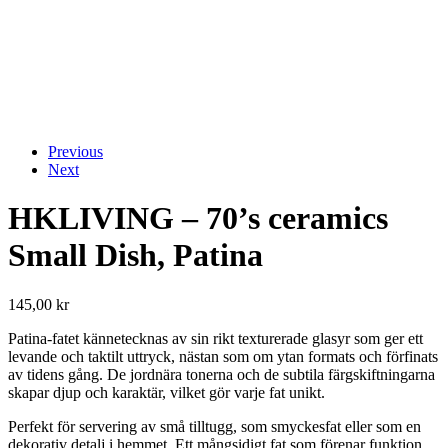
Previous
Next
HKLIVING – 70’s ceramics
Small Dish, Patina
145,00
kr
Patina-fatet kännetecknas av sin rikt texturerade glasyr som ger ett
levande och taktilt uttryck, nästan som om ytan formats och förfinats
av tidens gång. De jordnära tonerna och de subtila färgskiftningarna
skapar djup och karaktär, vilket gör varje fat unikt.
Perfekt för servering av små tilltugg, som smyckesfat eller som en
dekorativ detalj i hemmet. Ett mångsidigt fat som förenar funktion