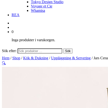
Tokyo Design Studio
Voyage et Cie
Whamisa
REA
0
Inga produkter i varukorgen.
Sök efter:
Sök
Hem
/
Shop
/
Kök & Dukning
/
Uppläggning & Servering
/ Jars Cer
🔍