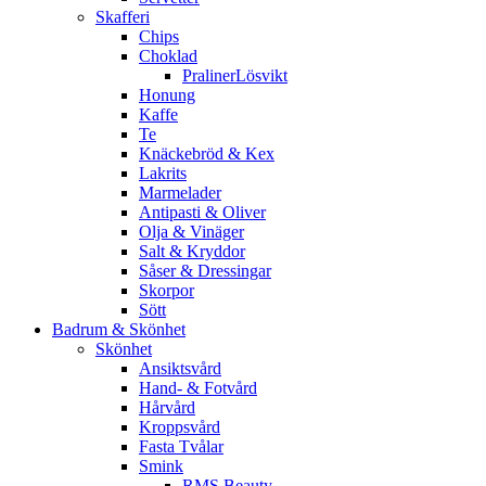
Skafferi
Chips
Choklad
PralinerLösvikt
Honung
Kaffe
Te
Knäckebröd & Kex
Lakrits
Marmelader
Antipasti & Oliver
Olja & Vinäger
Salt & Kryddor
Såser & Dressingar
Skorpor
Sött
Badrum & Skönhet
Skönhet
Ansiktsvård
Hand- & Fotvård
Hårvård
Kroppsvård
Fasta Tvålar
Smink
RMS Beauty