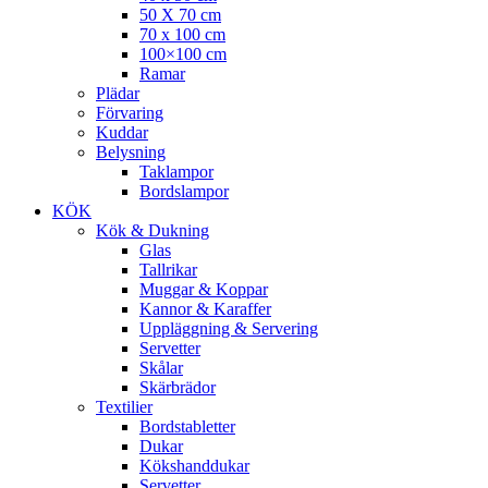
50 X 70 cm
70 x 100 cm
100×100 cm
Ramar
Plädar
Förvaring
Kuddar
Belysning
Taklampor
Bordslampor
KÖK
Kök & Dukning
Glas
Tallrikar
Muggar & Koppar
Kannor & Karaffer
Uppläggning & Servering
Servetter
Skålar
Skärbrädor
Textilier
Bordstabletter
Dukar
Kökshanddukar
Servetter