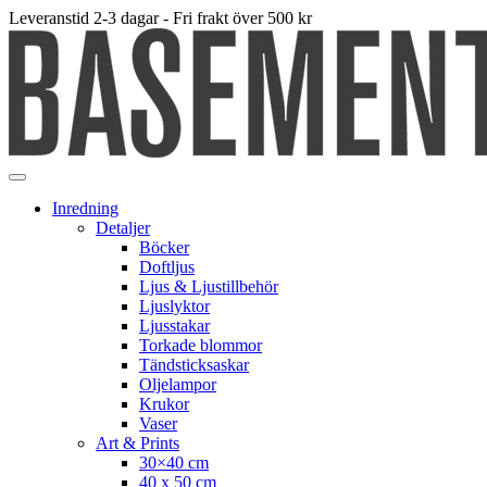
Leveranstid 2-3 dagar - Fri frakt över 500 kr
Inredning
Detaljer
Böcker
Doftljus
Ljus & Ljustillbehör
Ljuslyktor
Ljusstakar
Torkade blommor
Tändsticksaskar
Oljelampor
Krukor
Vaser
Art & Prints
30×40 cm
40 x 50 cm