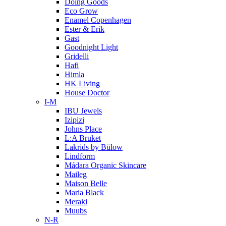
Doing Goods
Eco Grow
Enamel Copenhagen
Ester & Erik
Gast
Goodnight Light
Gridelli
Hafi
Himla
HK Living
House Doctor
I-M
IBU Jewels
Izipizi
Johns Place
L:A Bruket
Lakrids by Bülow
Lindform
Mádara Organic Skincare
Maileg
Maison Belle
Maria Black
Meraki
Muubs
N-R