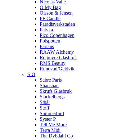
Nicolas Vahe
O My Bag
Olsson & Jensen
PF Candle
Paradisverkstaden
Patyka
Pico Copenhagen
Polspotten
Pärlans
RAAW Alchemy
Reijmyre Glasbruk
RMS Beauty
Runevad/Geidvik
S-Ö
Sabre Paris
Shanshan
Skrufs Glasbruk
Stackelbergs
Sthål
Stoff
Summerbird
Syster P
Tell Me More
Terra Midi
The Dybdahl Co