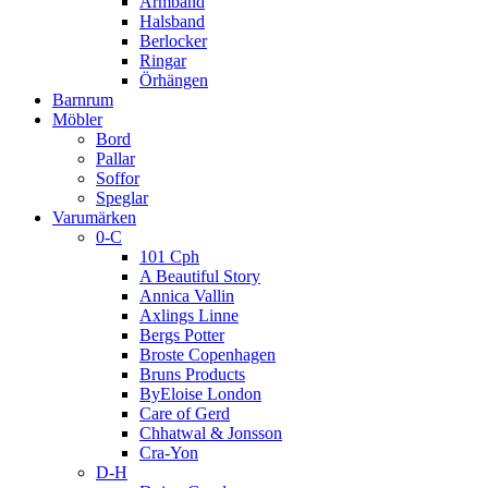
Armband
Halsband
Berlocker
Ringar
Örhängen
Barnrum
Möbler
Bord
Pallar
Soffor
Speglar
Varumärken
0-C
101 Cph
A Beautiful Story
Annica Vallin
Axlings Linne
Bergs Potter
Broste Copenhagen
Bruns Products
ByEloise London
Care of Gerd
Chhatwal & Jonsson
Cra-Yon
D-H