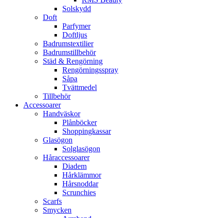
Solskydd
Doft
Parfymer
Doftljus
Badrumstextilier
Badrumstillbehör
Städ & Rengörning
Rengörningsspray
Såpa
Tvättmedel
Tillbehör
Accessoarer
Handväskor
Plånböcker
Shoppingkassar
Glasögon
Solglasögon
Håraccessoarer
Diadem
Hårklämmor
Hårsnoddar
Scrunchies
Scarfs
Smycken