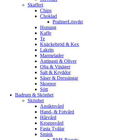
Skafferi
Chips
Choklad
PralinerLösvikt
Honung
Kaffe
Te
Knäckebröd & Kex
Lakrits
Marmelader
Antipasti & Oliver
Olja & Vinäger
Salt & Kryddor
Såser & Dressingar
Skorpor
Sött
Badrum & Skönhet
Skönhet
Ansiktsvård
Hand- & Fotvård
Hårvård
Kroppsvård
Fasta Tvålar
Smink
RMS Beauty