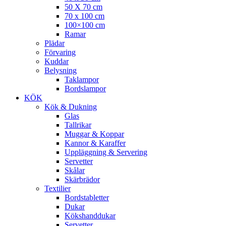
50 X 70 cm
70 x 100 cm
100×100 cm
Ramar
Plädar
Förvaring
Kuddar
Belysning
Taklampor
Bordslampor
KÖK
Kök & Dukning
Glas
Tallrikar
Muggar & Koppar
Kannor & Karaffer
Uppläggning & Servering
Servetter
Skålar
Skärbrädor
Textilier
Bordstabletter
Dukar
Kökshanddukar
Servetter