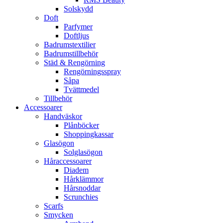
Solskydd
Doft
Parfymer
Doftljus
Badrumstextilier
Badrumstillbehör
Städ & Rengörning
Rengörningsspray
Såpa
Tvättmedel
Tillbehör
Accessoarer
Handväskor
Plånböcker
Shoppingkassar
Glasögon
Solglasögon
Håraccessoarer
Diadem
Hårklämmor
Hårsnoddar
Scrunchies
Scarfs
Smycken