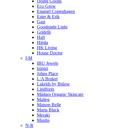
Doing Goods
Eco Grow
Enamel Copenhagen
Ester & Erik
Gast
Goodnight Light
Gridelli
Hafi
Himla
HK Living
House Doctor
I-M
IBU Jewels
Izipizi
Johns Place
L:A Bruket
Lakrids by Bülow
Lindform
Mádara Organic Skincare
Maileg
Maison Belle
Maria Black
Meraki
Muubs
N-R