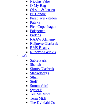
Nicolas Vahe
O My Bag
Olsson & Jensen
PF Candle
Paradisverkstaden
Patyka
Pico Copenhagen
Polspotten
Pärlans
RAAW Alchemy
Reijmyre Glasbruk
RMS Beauty
Runevad/Geidvik
S-Ö
Sabre Paris
Shanshan
Skrufs Glasbruk
Stackelbergs
Sthål
Stoff
Summerbird
Syster P
Tell Me More
Terra Midi
The Dybdahl Co