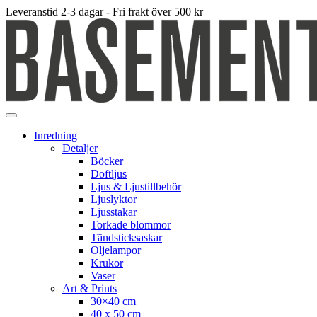
Leveranstid 2-3 dagar - Fri frakt över 500 kr
Inredning
Detaljer
Böcker
Doftljus
Ljus & Ljustillbehör
Ljuslyktor
Ljusstakar
Torkade blommor
Tändsticksaskar
Oljelampor
Krukor
Vaser
Art & Prints
30×40 cm
40 x 50 cm