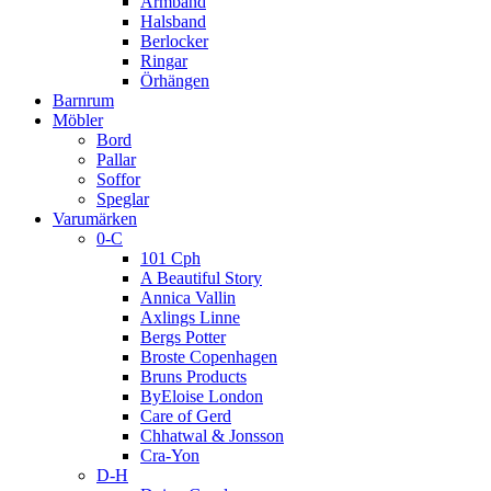
Armband
Halsband
Berlocker
Ringar
Örhängen
Barnrum
Möbler
Bord
Pallar
Soffor
Speglar
Varumärken
0-C
101 Cph
A Beautiful Story
Annica Vallin
Axlings Linne
Bergs Potter
Broste Copenhagen
Bruns Products
ByEloise London
Care of Gerd
Chhatwal & Jonsson
Cra-Yon
D-H