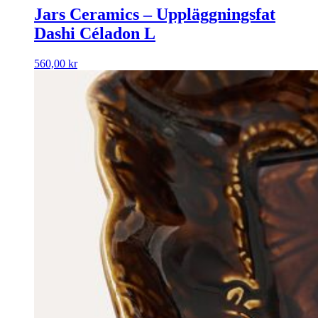
Jars Ceramics – Uppläggningsfat
Dashi Céladon L
560,00
kr