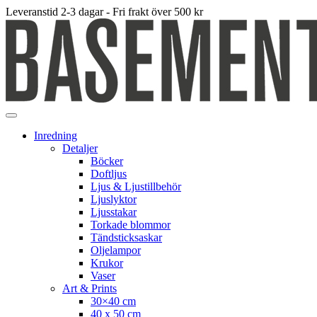
Leveranstid 2-3 dagar - Fri frakt över 500 kr
Inredning
Detaljer
Böcker
Doftljus
Ljus & Ljustillbehör
Ljuslyktor
Ljusstakar
Torkade blommor
Tändsticksaskar
Oljelampor
Krukor
Vaser
Art & Prints
30×40 cm
40 x 50 cm