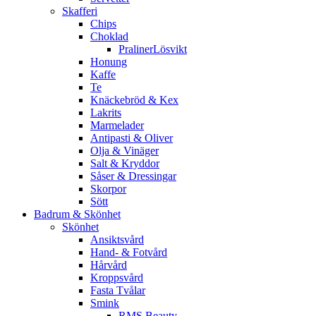
Skafferi
Chips
Choklad
PralinerLösvikt
Honung
Kaffe
Te
Knäckebröd & Kex
Lakrits
Marmelader
Antipasti & Oliver
Olja & Vinäger
Salt & Kryddor
Såser & Dressingar
Skorpor
Sött
Badrum & Skönhet
Skönhet
Ansiktsvård
Hand- & Fotvård
Hårvård
Kroppsvård
Fasta Tvålar
Smink
RMS Beauty