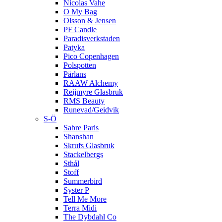
Nicolas Vahe
O My Bag
Olsson & Jensen
PF Candle
Paradisverkstaden
Patyka
Pico Copenhagen
Polspotten
Pärlans
RAAW Alchemy
Reijmyre Glasbruk
RMS Beauty
Runevad/Geidvik
S-Ö
Sabre Paris
Shanshan
Skrufs Glasbruk
Stackelbergs
Sthål
Stoff
Summerbird
Syster P
Tell Me More
Terra Midi
The Dybdahl Co