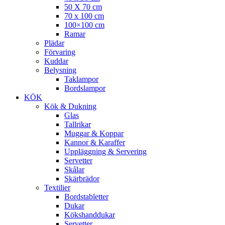
50 X 70 cm
70 x 100 cm
100×100 cm
Ramar
Plädar
Förvaring
Kuddar
Belysning
Taklampor
Bordslampor
KÖK
Kök & Dukning
Glas
Tallrikar
Muggar & Koppar
Kannor & Karaffer
Uppläggning & Servering
Servetter
Skålar
Skärbrädor
Textilier
Bordstabletter
Dukar
Kökshanddukar
Servetter