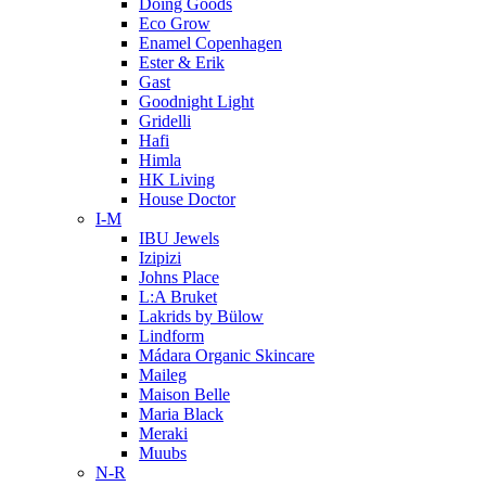
Doing Goods
Eco Grow
Enamel Copenhagen
Ester & Erik
Gast
Goodnight Light
Gridelli
Hafi
Himla
HK Living
House Doctor
I-M
IBU Jewels
Izipizi
Johns Place
L:A Bruket
Lakrids by Bülow
Lindform
Mádara Organic Skincare
Maileg
Maison Belle
Maria Black
Meraki
Muubs
N-R