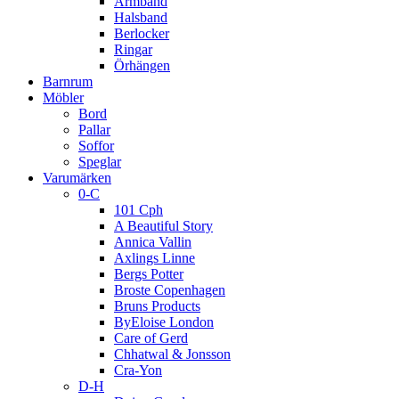
Armband
Halsband
Berlocker
Ringar
Örhängen
Barnrum
Möbler
Bord
Pallar
Soffor
Speglar
Varumärken
0-C
101 Cph
A Beautiful Story
Annica Vallin
Axlings Linne
Bergs Potter
Broste Copenhagen
Bruns Products
ByEloise London
Care of Gerd
Chhatwal & Jonsson
Cra-Yon
D-H