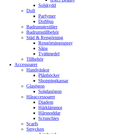
Solskydd
Doft
Parfymer
Doftljus
Badrumstextilier
Badrumstillbehör
Städ & Rengörning
Rengörningsspray
Såpa
Tvättmedel
Tillbehör
Accessoarer
Handväskor
Plånböcker
Shoppingkassar
Glasögon
Solglasögon
Håraccessoarer
Diadem
Hårklämmor
Hårsnoddar
Scrunchies
Scarfs
Smycken