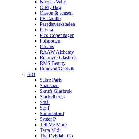
Nicolas Vahe
O My Bag
Olsson & Jensen
PF Candle
Paradisverkstaden
Patyka
Pico Copenhagen
Polspotten
Pärlans
RAAW Alchemy
Reijmyre Glasbruk
RMS Beauty
Runevad/Geidvik
S-Ö
Sabre Paris
Shanshan
Skrufs Glasbruk
Stackelbergs
Sthål
Stoff
Summerbird
Syster P
Tell Me More
Terra Midi
The Dybdahl Co