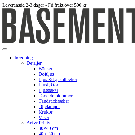
Leveranstid 2-3 dagar - Fri frakt över 500 kr
Inredning
Detaljer
Böcker
Doftljus
Ljus & Ljustillbehör
Ljuslyktor
Ljusstakar
Torkade blommor
Tändsticksaskar
Oljelampor
Krukor
Vaser
Art & Prints
30×40 cm
40 x 50 cm