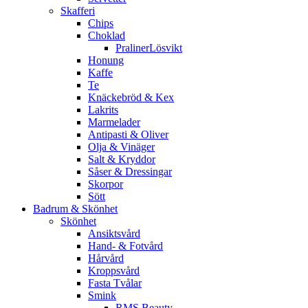
Skafferi
Chips
Choklad
PralinerLösvikt
Honung
Kaffe
Te
Knäckebröd & Kex
Lakrits
Marmelader
Antipasti & Oliver
Olja & Vinäger
Salt & Kryddor
Såser & Dressingar
Skorpor
Sött
Badrum & Skönhet
Skönhet
Ansiktsvård
Hand- & Fotvård
Hårvård
Kroppsvård
Fasta Tvålar
Smink
RMS Beauty