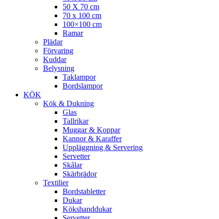
50 X 70 cm
70 x 100 cm
100×100 cm
Ramar
Plädar
Förvaring
Kuddar
Belysning
Taklampor
Bordslampor
KÖK
Kök & Dukning
Glas
Tallrikar
Muggar & Koppar
Kannor & Karaffer
Uppläggning & Servering
Servetter
Skålar
Skärbrädor
Textilier
Bordstabletter
Dukar
Kökshanddukar
Servetter