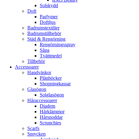
Solskydd
Doft
Parfymer
Doftljus
Badrumstextilier
Badrumstillbehör
Städ & Rengörning
Rengörningsspray
Såpa
Tvättmedel
Tillbehör
Accessoarer
Handväskor
Plånböcker
Shoppingkassar
Glasögon
Solglasögon
Håraccessoarer
Diadem
Hårklämmor
Hårsnoddar
Scrunchies
Scarfs
Smycken