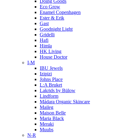
Doing Goods
Eco Grow
Enamel Copenhagen
Ester & Erik
Gast
Goodnight Light
Gridelli
Hafi
Himla
HK Living
House Doctor
I-M
IBU Jewels
Izipizi
Johns Place
L:A Bruket
Lakrids by Bülow
Lindform
Mádara Organic Skincare
Maileg
Maison Belle
Maria Black
Meraki
Muubs
N-R