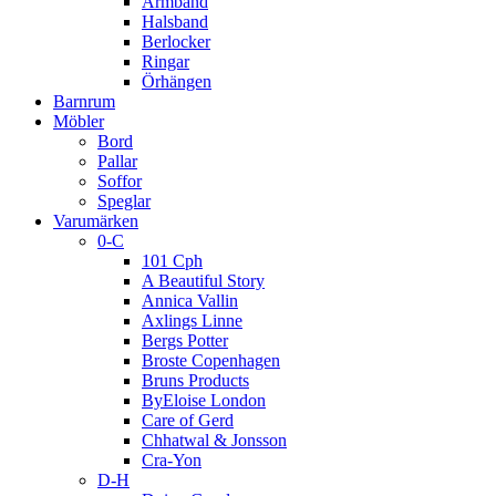
Armband
Halsband
Berlocker
Ringar
Örhängen
Barnrum
Möbler
Bord
Pallar
Soffor
Speglar
Varumärken
0-C
101 Cph
A Beautiful Story
Annica Vallin
Axlings Linne
Bergs Potter
Broste Copenhagen
Bruns Products
ByEloise London
Care of Gerd
Chhatwal & Jonsson
Cra-Yon
D-H