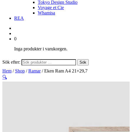
Tokyo Design Studio
Voyage et Cie
Whamisa
REA
0
Inga produkter i varukorgen.
Sök efter:
Sök
Hem
/
Shop
/
Ramar
/ Eken Ram A4 21×29,7
🔍