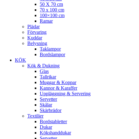
50 X 70 cm
70 x 100 cm
100×100 cm
Ramar
Plädar
Förvaring
Kuddar
Belysning
Taklampor
Bordslampor
KÖK
Kök & Dukning
Glas
Tallrikar
Muggar & Koppar
Kannor & Karaffer
Uppläggning & Servering
Servetter
Skålar
Skärbrädor
Textilier
Bordstabletter
Dukar
Kökshanddukar
Servetter