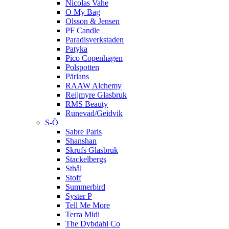
Nicolas Vahe
O My Bag
Olsson & Jensen
PF Candle
Paradisverkstaden
Patyka
Pico Copenhagen
Polspotten
Pärlans
RAAW Alchemy
Reijmyre Glasbruk
RMS Beauty
Runevad/Geidvik
S-Ö
Sabre Paris
Shanshan
Skrufs Glasbruk
Stackelbergs
Sthål
Stoff
Summerbird
Syster P
Tell Me More
Terra Midi
The Dybdahl Co