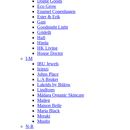
Doing Goods
Eco Grow
Enamel Copenhagen
Ester & Erik
Gast
Goodnight Light
Gridelli
Hafi
Himla
HK Living
House Doctor
I-M
IBU Jewels
Izipizi
Johns Place
L:A Bruket
Lakrids by Bülow
Lindform
Mádara Organic Skincare
Maileg
Maison Belle
Maria Black
Meraki
Muubs
N-R