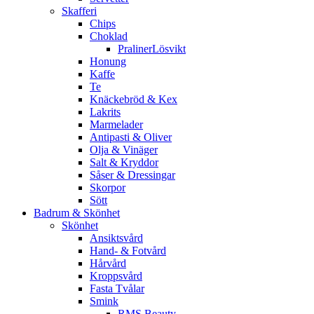
Skafferi
Chips
Choklad
PralinerLösvikt
Honung
Kaffe
Te
Knäckebröd & Kex
Lakrits
Marmelader
Antipasti & Oliver
Olja & Vinäger
Salt & Kryddor
Såser & Dressingar
Skorpor
Sött
Badrum & Skönhet
Skönhet
Ansiktsvård
Hand- & Fotvård
Hårvård
Kroppsvård
Fasta Tvålar
Smink
RMS Beauty