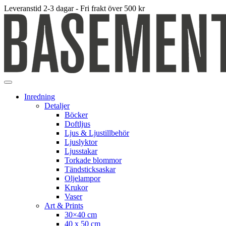
Leveranstid 2-3 dagar - Fri frakt över 500 kr
Inredning
Detaljer
Böcker
Doftljus
Ljus & Ljustillbehör
Ljuslyktor
Ljusstakar
Torkade blommor
Tändsticksaskar
Oljelampor
Krukor
Vaser
Art & Prints
30×40 cm
40 x 50 cm