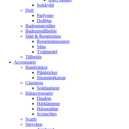
Solskydd
Doft
Parfymer
Doftljus
Badrumstextilier
Badrumstillbehör
Städ & Rengörning
Rengörningsspray
Såpa
Tvättmedel
Tillbehör
Accessoarer
Handväskor
Plånböcker
Shoppingkassar
Glasögon
Solglasögon
Håraccessoarer
Diadem
Hårklämmor
Hårsnoddar
Scrunchies
Scarfs
Smycken