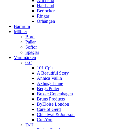
Armband
Halsband
Berlocker
Ringar
Örhängen
Barnrum
Möbler
Bord
Pallar
Soffor
Speglar
Varumärken
0-C
101 Cph
A Beautiful Story
Annica Vallin
Axlings Linne
Bergs Potter
Broste Copenhagen
Bruns Products
ByEloise London
Care of Gerd
Chhatwal & Jonsson
Cra-Yon
D-H