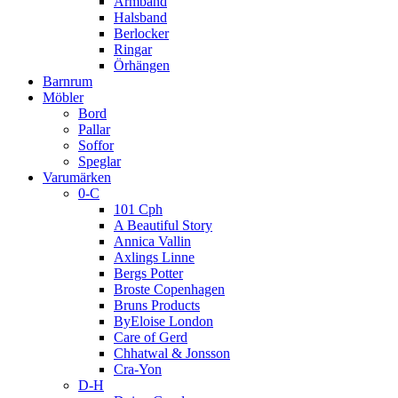
Armband
Halsband
Berlocker
Ringar
Örhängen
Barnrum
Möbler
Bord
Pallar
Soffor
Speglar
Varumärken
0-C
101 Cph
A Beautiful Story
Annica Vallin
Axlings Linne
Bergs Potter
Broste Copenhagen
Bruns Products
ByEloise London
Care of Gerd
Chhatwal & Jonsson
Cra-Yon
D-H