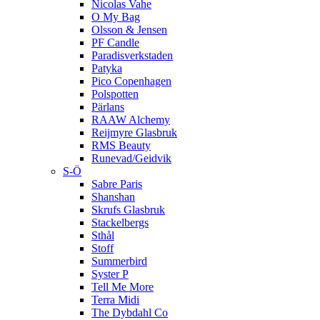
Nicolas Vahe
O My Bag
Olsson & Jensen
PF Candle
Paradisverkstaden
Patyka
Pico Copenhagen
Polspotten
Pärlans
RAAW Alchemy
Reijmyre Glasbruk
RMS Beauty
Runevad/Geidvik
S-Ö
Sabre Paris
Shanshan
Skrufs Glasbruk
Stackelbergs
Sthål
Stoff
Summerbird
Syster P
Tell Me More
Terra Midi
The Dybdahl Co