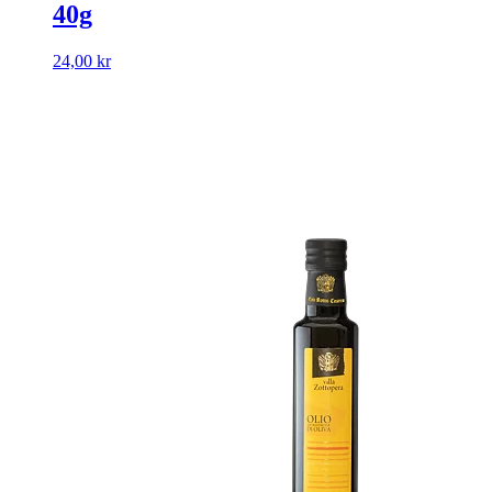
40g
24,00
kr