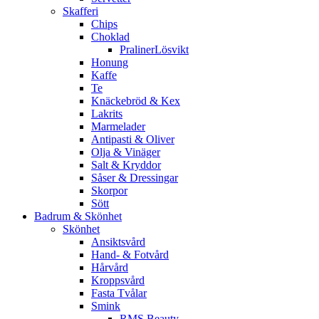
Skafferi
Chips
Choklad
PralinerLösvikt
Honung
Kaffe
Te
Knäckebröd & Kex
Lakrits
Marmelader
Antipasti & Oliver
Olja & Vinäger
Salt & Kryddor
Såser & Dressingar
Skorpor
Sött
Badrum & Skönhet
Skönhet
Ansiktsvård
Hand- & Fotvård
Hårvård
Kroppsvård
Fasta Tvålar
Smink
RMS Beauty