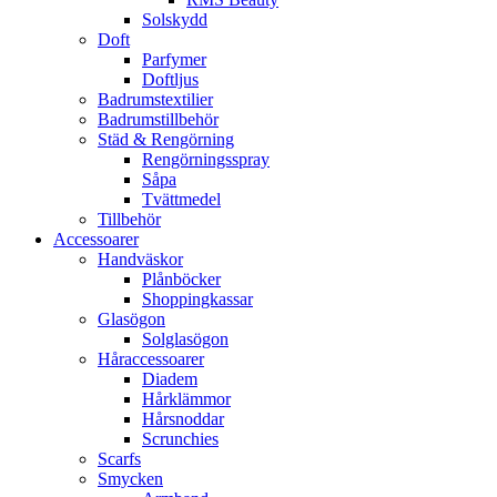
Solskydd
Doft
Parfymer
Doftljus
Badrumstextilier
Badrumstillbehör
Städ & Rengörning
Rengörningsspray
Såpa
Tvättmedel
Tillbehör
Accessoarer
Handväskor
Plånböcker
Shoppingkassar
Glasögon
Solglasögon
Håraccessoarer
Diadem
Hårklämmor
Hårsnoddar
Scrunchies
Scarfs
Smycken