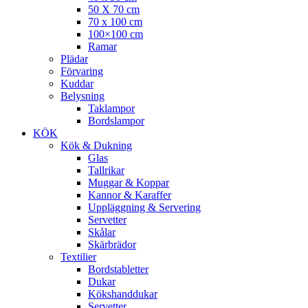
50 X 70 cm
70 x 100 cm
100×100 cm
Ramar
Plädar
Förvaring
Kuddar
Belysning
Taklampor
Bordslampor
KÖK
Kök & Dukning
Glas
Tallrikar
Muggar & Koppar
Kannor & Karaffer
Uppläggning & Servering
Servetter
Skålar
Skärbrädor
Textilier
Bordstabletter
Dukar
Kökshanddukar
Servetter