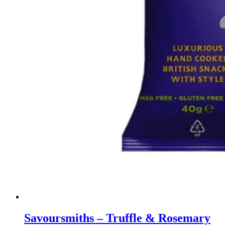
Savoursmiths – Truffle & Rosemary