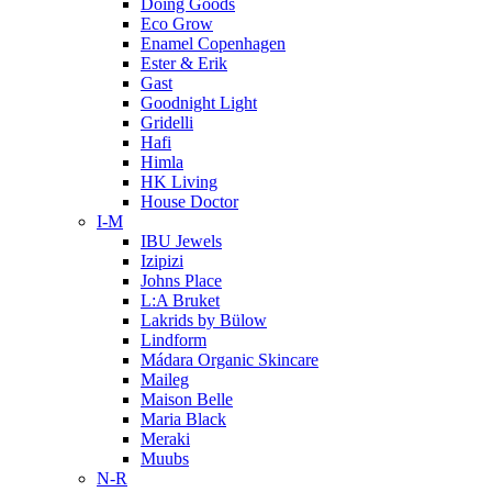
Doing Goods
Eco Grow
Enamel Copenhagen
Ester & Erik
Gast
Goodnight Light
Gridelli
Hafi
Himla
HK Living
House Doctor
I-M
IBU Jewels
Izipizi
Johns Place
L:A Bruket
Lakrids by Bülow
Lindform
Mádara Organic Skincare
Maileg
Maison Belle
Maria Black
Meraki
Muubs
N-R