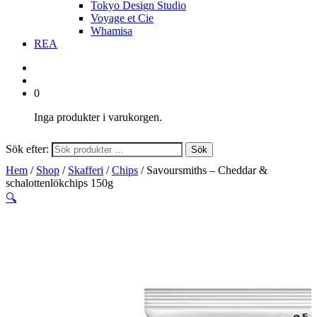
Tokyo Design Studio
Voyage et Cie
Whamisa
REA
0
Inga produkter i varukorgen.
Sök efter:
Sök
Hem
/
Shop
/
Skafferi
/
Chips
/ Savoursmiths – Cheddar &
schalottenlökchips 150g
🔍