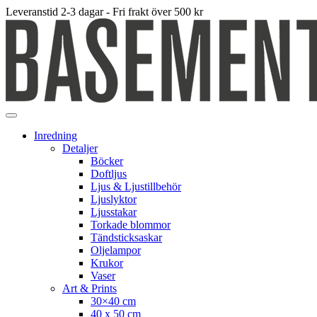
Leveranstid 2-3 dagar - Fri frakt över 500 kr
Inredning
Detaljer
Böcker
Doftljus
Ljus & Ljustillbehör
Ljuslyktor
Ljusstakar
Torkade blommor
Tändsticksaskar
Oljelampor
Krukor
Vaser
Art & Prints
30×40 cm
40 x 50 cm