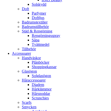
Solskydd
Doft
Parfymer
Doftljus
Badrumstextilier
Badrumstillbehör
Städ & Rengörning
Rengörningsspray
Såpa
Tvättmedel
Tillbehör
Accessoarer
Handväskor
Plånböcker
Shoppingkassar
Glasögon
Solglasögon
Håraccessoarer
Diadem
Hårklämmor
Hårsnoddar
Scrunchies
Scarfs
Smycken