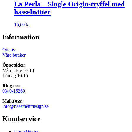
La Perla – Single Origin-tryffel med
hasselnötter
15,00
kr
Information
Om oss
Våra butiker
Öppettider:
Mån – Fre 10-18
Lördag 10-15
Ring oss:
0340-16260
Maila oss:
info@basementdesign.se
Kundservice
Kontakta oss