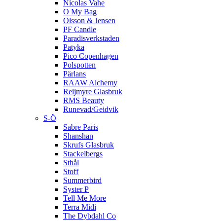
Nicolas Vahe
O My Bag
Olsson & Jensen
PF Candle
Paradisverkstaden
Patyka
Pico Copenhagen
Polspotten
Pärlans
RAAW Alchemy
Reijmyre Glasbruk
RMS Beauty
Runevad/Geidvik
S-Ö
Sabre Paris
Shanshan
Skrufs Glasbruk
Stackelbergs
Sthål
Stoff
Summerbird
Syster P
Tell Me More
Terra Midi
The Dybdahl Co