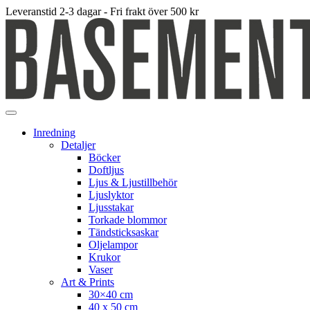
Leveranstid 2-3 dagar - Fri frakt över 500 kr
Inredning
Detaljer
Böcker
Doftljus
Ljus & Ljustillbehör
Ljuslyktor
Ljusstakar
Torkade blommor
Tändsticksaskar
Oljelampor
Krukor
Vaser
Art & Prints
30×40 cm
40 x 50 cm