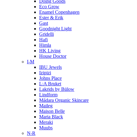
Doing Goods
Eco Grow
Enamel Copenhagen
Ester & Erik
Gast
Goodnight Light
Gridelli
Hafi
Himla
HK Living
House Doctor
I-M
IBU Jewels
Izipizi
Johns Place
L:A Bruket
Lakrids by Bülow
Lindform
Mádara Organic Skincare
Maileg
Maison Belle
Maria Black
Meraki
Muubs
N-R