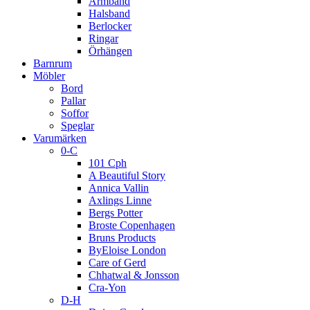
Armband
Halsband
Berlocker
Ringar
Örhängen
Barnrum
Möbler
Bord
Pallar
Soffor
Speglar
Varumärken
0-C
101 Cph
A Beautiful Story
Annica Vallin
Axlings Linne
Bergs Potter
Broste Copenhagen
Bruns Products
ByEloise London
Care of Gerd
Chhatwal & Jonsson
Cra-Yon
D-H