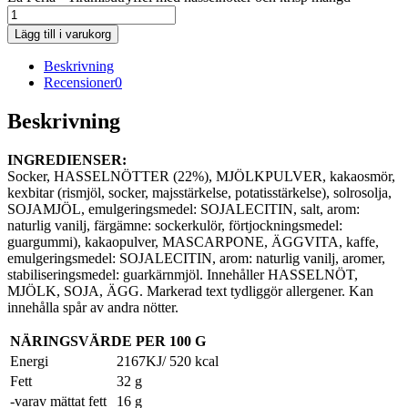
Lägg till i varukorg
Beskrivning
Recensioner
0
Beskrivning
INGREDIENSER:
Socker, HASSELNÖTTER (22%), MJÖLKPULVER, kakaosmör,
kexbitar (rismjöl, socker, majsstärkelse, potatisstärkelse), solrosolja,
SOJAMJÖL, emulgeringsmedel: SOJALECITIN, salt, arom:
naturlig vanilj, färgämne: sockerkulör, förtjockningsmedel:
guargummi), kakaopulver, MASCARPONE, ÄGGVITA, kaffe,
emulgeringsmedel: SOJALECITIN, arom: naturlig vanilj, aromer,
stabiliseringsmedel: guarkärnmjöl. Innehåller HASSELNÖT,
MJÖLK, SOJA, ÄGG. Markerad text tydliggör allergener. Kan
innehålla spår av andra nötter.
NÄRINGSVÄRDE PER 100 G
Energi
2167KJ/ 520 kcal
Fett
32 g
-varav mättat fett
16 g