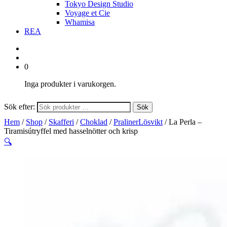
Tokyo Design Studio
Voyage et Cie
Whamisa
REA
0
Inga produkter i varukorgen.
Sök efter:
Sök
Hem
/
Shop
/
Skafferi
/
Choklad
/
PralinerLösvikt
/ La Perla –
Tiramisútryffel med hasselnötter och krisp
🔍