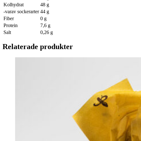
Kolhydrat
48 g
-varav sockerarter
44 g
Fiber
0 g
Protein
7,6 g
Salt
0,26 g
Relaterade produkter