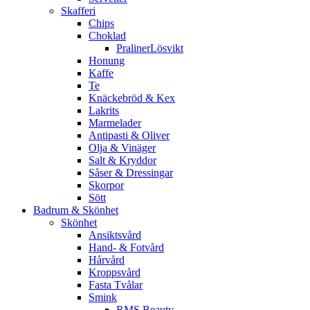
Skafferi
Chips
Choklad
PralinerLösvikt
Honung
Kaffe
Te
Knäckebröd & Kex
Lakrits
Marmelader
Antipasti & Oliver
Olja & Vinäger
Salt & Kryddor
Såser & Dressingar
Skorpor
Sött
Badrum & Skönhet
Skönhet
Ansiktsvård
Hand- & Fotvård
Hårvård
Kroppsvård
Fasta Tvålar
Smink
RMS Beauty