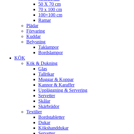
50 X 70 cm
70 x 100 cm
100×100 cm
Ramar
Plädar
Förvaring
Kuddar
Belysning
Taklampor
Bordslampor
KÖK
Kök & Dukning
Glas
Tallrikar
Muggar & Koppar
Kannor & Karaffer
Uppläggning & Servering
Servetter
Skålar
Skärbrädor
Textilier
Bordstabletter
Dukar
Kökshanddukar
Servetter