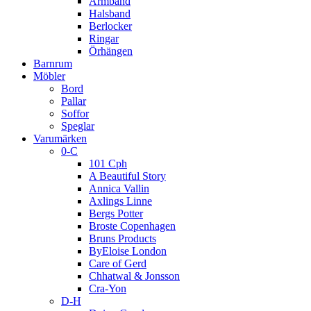
Armband
Halsband
Berlocker
Ringar
Örhängen
Barnrum
Möbler
Bord
Pallar
Soffor
Speglar
Varumärken
0-C
101 Cph
A Beautiful Story
Annica Vallin
Axlings Linne
Bergs Potter
Broste Copenhagen
Bruns Products
ByEloise London
Care of Gerd
Chhatwal & Jonsson
Cra-Yon
D-H