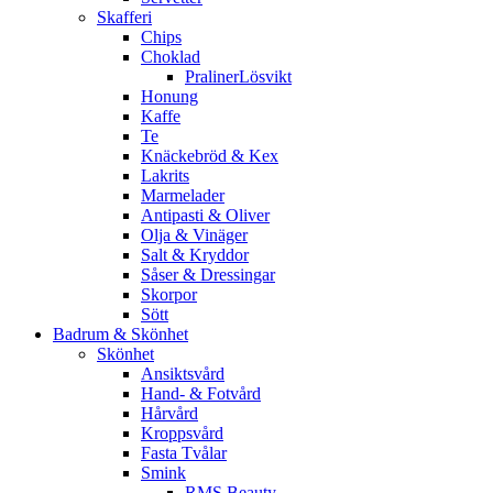
Skafferi
Chips
Choklad
PralinerLösvikt
Honung
Kaffe
Te
Knäckebröd & Kex
Lakrits
Marmelader
Antipasti & Oliver
Olja & Vinäger
Salt & Kryddor
Såser & Dressingar
Skorpor
Sött
Badrum & Skönhet
Skönhet
Ansiktsvård
Hand- & Fotvård
Hårvård
Kroppsvård
Fasta Tvålar
Smink
RMS Beauty