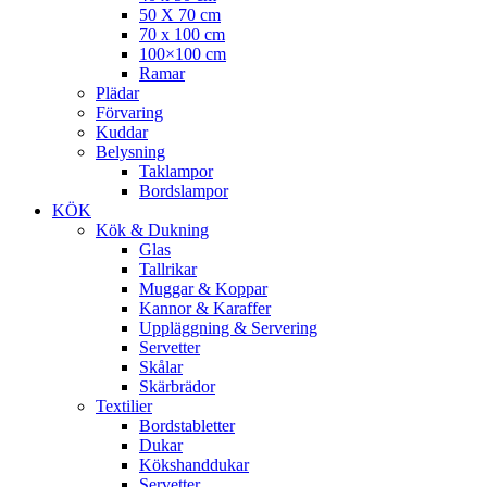
50 X 70 cm
70 x 100 cm
100×100 cm
Ramar
Plädar
Förvaring
Kuddar
Belysning
Taklampor
Bordslampor
KÖK
Kök & Dukning
Glas
Tallrikar
Muggar & Koppar
Kannor & Karaffer
Uppläggning & Servering
Servetter
Skålar
Skärbrädor
Textilier
Bordstabletter
Dukar
Kökshanddukar
Servetter