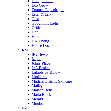
Doing Goods
Eco Grow
Enamel Copenhagen
Ester & Erik
Gast
Goodnight Light
Gridelli
Hafi
Himla
HK Living
House Doctor
I-M
IBU Jewels
Izipizi
Johns Place
L:A Bruket
Lakrids by Bülow
Lindform
Mádara Organic Skincare
Maileg
Maison Belle
Maria Black
Meraki
Muubs
N-R