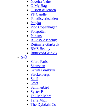
Nicolas Vahe
O My Bag
Olsson & Jensen
PF Candle
Paradisverkstaden
Patyka
Pico Copenhagen
Polspotten
Pärlans
RAAW Alchemy
Reijmyre Glasbruk
RMS Beauty
Runevad/Geidvik
S-Ö
Sabre Paris
Shanshan
Skrufs Glasbruk
Stackelbergs
Sthål
Stoff
Summerbird
Syster P
Tell Me More
Terra Midi
The Dybdahl Co