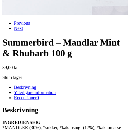
Previous
Next
Summerbird – Mandlar Mint
& Rhubarb 100 g
89,00
kr
Slut i lager
Beskrivning
Ytterligare information
Recensioner
0
Beskrivning
INGREDIENSER:
*
MANDLER
(30%),
*sukker,
*kakaosmør
(17%),
*kakaomasse