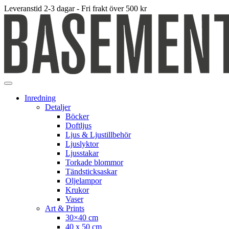
Leveranstid 2-3 dagar - Fri frakt över 500 kr
Inredning
Detaljer
Böcker
Doftljus
Ljus & Ljustillbehör
Ljuslyktor
Ljusstakar
Torkade blommor
Tändsticksaskar
Oljelampor
Krukor
Vaser
Art & Prints
30×40 cm
40 x 50 cm