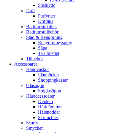
Solskydd
Doft
Parfymer
Doftljus
Badrumstextilier
Badrumstillbehör
Städ & Rengörning
Rengörningsspray
Såpa
Tvättmedel
Tillbehör
Accessoarer
Handväskor
Plånböcker
Shoppingkassar
Glasögon
Solglasögon
Håraccessoarer
Diadem
Hårklämmor
Hårsnoddar
Scrunchies
Scarfs
Smycken