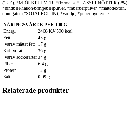
(12%),
*
MJÖLKPULVER
,
*flormelis,
*
HASSELNÖTTER
(2%),
*hindbær/hallon/bringebærpulver,
*rabarberpulver,
*maltodextrin,
emulgator
(*SOJALECITIN
),
*vanilje,
*pebermynteolie
.
NÄRINGSVÄRDE PER 100 G
Energi
2468 KJ/ 590 kcal
Fett
43 g
-varav mättat fett
17 g
Kolhydrat
36 g
-varav sockerarter
34 g
Fiber
6,4 g
Protein
12 g
Salt
0,09 g
Relaterade produkter