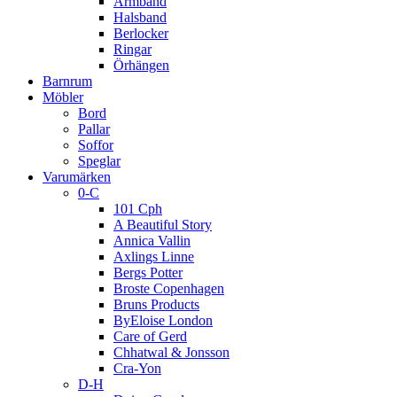
Armband
Halsband
Berlocker
Ringar
Örhängen
Barnrum
Möbler
Bord
Pallar
Soffor
Speglar
Varumärken
0-C
101 Cph
A Beautiful Story
Annica Vallin
Axlings Linne
Bergs Potter
Broste Copenhagen
Bruns Products
ByEloise London
Care of Gerd
Chhatwal & Jonsson
Cra-Yon
D-H