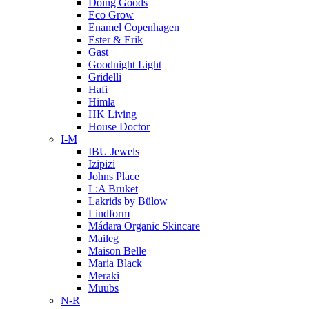
Doing Goods
Eco Grow
Enamel Copenhagen
Ester & Erik
Gast
Goodnight Light
Gridelli
Hafi
Himla
HK Living
House Doctor
I-M
IBU Jewels
Izipizi
Johns Place
L:A Bruket
Lakrids by Bülow
Lindform
Mádara Organic Skincare
Maileg
Maison Belle
Maria Black
Meraki
Muubs
N-R