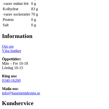
-varav mättat fett
0 g
Kolhydrat
83 g
-varav sockerarter
70 g
Protein
0 g
Salt
0 g
Information
Om oss
Våra butiker
Öppettider:
Mån – Fre 10-18
Lördag 10-15
Ring oss:
0340-16260
Maila oss:
info@basementdesign.se
Kundservice