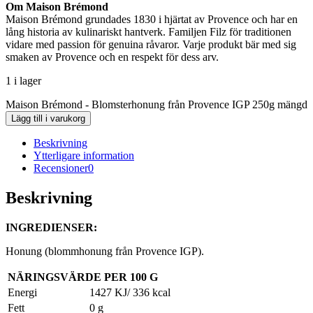
Om Maison Brémond
Maison Brémond grundades 1830 i hjärtat av Provence och har en
lång historia av kulinariskt hantverk. Familjen Filz för traditionen
vidare med passion för genuina råvaror. Varje produkt bär med sig
smaken av Provence och en respekt för dess arv.
1 i lager
Maison Brémond - Blomsterhonung från Provence IGP 250g mängd
Lägg till i varukorg
Beskrivning
Ytterligare information
Recensioner
0
Beskrivning
INGREDIENSER:
Honung (blommhonung från Provence IGP).
NÄRINGSVÄRDE PER 100 G
Energi
1427 KJ/ 336 kcal
Fett
0 g