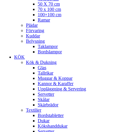
50 X 70 cm
70 x 100 cm
100×100 cm
Ramar
Plädar
Förvaring
Kuddar
Belysning
Taklampor
Bordslampor
KÖK
Kök & Dukning
Glas
Tallrikar
Muggar & Koppar
Kannor & Karaffer
Uppläggning & Servering
Servetter
Skålar
Skärbrädor
Textilier
Bordstabletter
Dukar
Kökshanddukar
Servetter