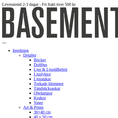
Leveranstid 2-3 dagar - Fri frakt över 500 kr
Inredning
Detaljer
Böcker
Doftljus
Ljus & Ljustillbehör
Ljuslyktor
Ljusstakar
Torkade blommor
Tändsticksaskar
Oljelampor
Krukor
Vaser
Art & Prints
30×40 cm
40 x 50 cm