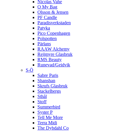
Nicolas Vahe
O My Bag
Olsson & Jensen
PF Candle
Paradisverkstaden
Patyka
Pico Copenhagen
Polspotten
Pärlans
RAAW Alchemy
Reijmyre Glasbruk
RMS Beauty
Runevad/Geidvik
S-Ö
Sabre Paris
Shanshan
Skrufs Glasbruk
Stackelbergs
Sthål
Stoff
Summerbird
Syster P
Tell Me More
Terra Midi
The Dybdahl Co