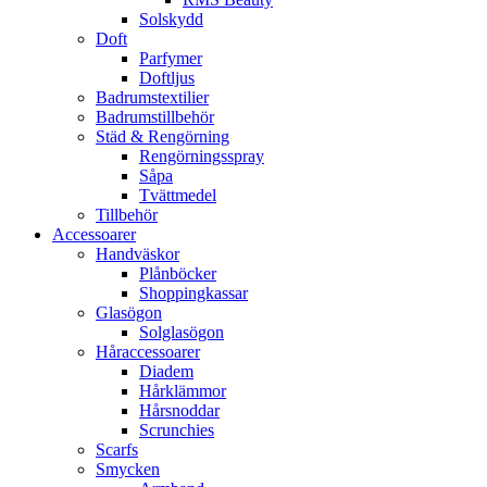
Solskydd
Doft
Parfymer
Doftljus
Badrumstextilier
Badrumstillbehör
Städ & Rengörning
Rengörningsspray
Såpa
Tvättmedel
Tillbehör
Accessoarer
Handväskor
Plånböcker
Shoppingkassar
Glasögon
Solglasögon
Håraccessoarer
Diadem
Hårklämmor
Hårsnoddar
Scrunchies
Scarfs
Smycken