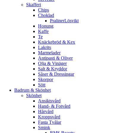
Skafferi
Chips
Choklad
PralinerLösvikt
Honung
Kaffe
Te
Knäckebröd & Kex
Lakrits
Marmelader
Antipasti & Oliver
Olja & Vinäger
Salt & Kryddor
Såser & Dressingar
Skorpor
Sött
Badrum & Skönhet
Skönhet
Ansiktsvård
Hand- & Fotvård
Hårvård
Kroppsvård
Fasta Tvålar
Smink
RMS Beauty