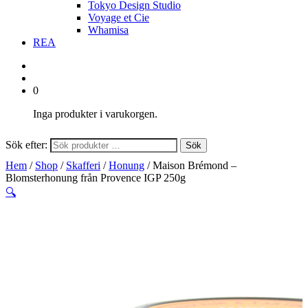
Tokyo Design Studio
Voyage et Cie
Whamisa
REA
0
Inga produkter i varukorgen.
Sök efter:
Sök
Hem
/
Shop
/
Skafferi
/
Honung
/ Maison Brémond –
Blomsterhonung från Provence IGP 250g
🔍