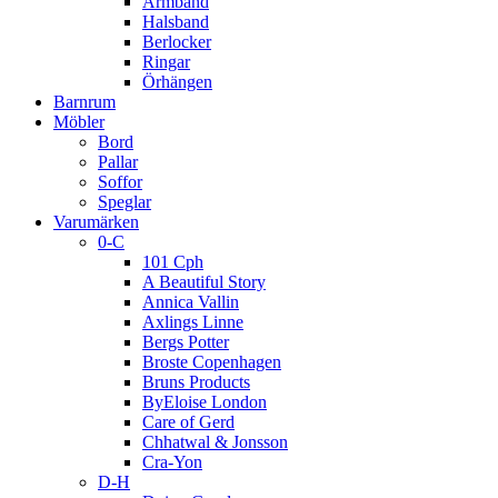
Armband
Halsband
Berlocker
Ringar
Örhängen
Barnrum
Möbler
Bord
Pallar
Soffor
Speglar
Varumärken
0-C
101 Cph
A Beautiful Story
Annica Vallin
Axlings Linne
Bergs Potter
Broste Copenhagen
Bruns Products
ByEloise London
Care of Gerd
Chhatwal & Jonsson
Cra-Yon
D-H