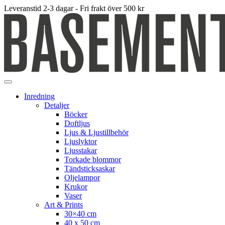
Leveranstid 2-3 dagar - Fri frakt över 500 kr
Inredning
Detaljer
Böcker
Doftljus
Ljus & Ljustillbehör
Ljuslyktor
Ljusstakar
Torkade blommor
Tändsticksaskar
Oljelampor
Krukor
Vaser
Art & Prints
30×40 cm
40 x 50 cm