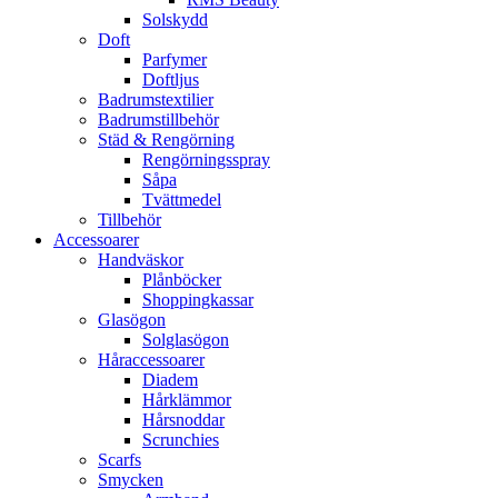
Solskydd
Doft
Parfymer
Doftljus
Badrumstextilier
Badrumstillbehör
Städ & Rengörning
Rengörningsspray
Såpa
Tvättmedel
Tillbehör
Accessoarer
Handväskor
Plånböcker
Shoppingkassar
Glasögon
Solglasögon
Håraccessoarer
Diadem
Hårklämmor
Hårsnoddar
Scrunchies
Scarfs
Smycken