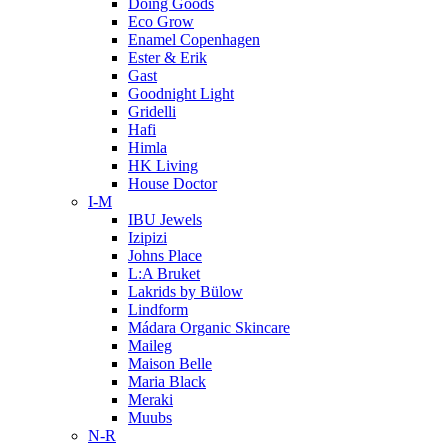
Doing Goods
Eco Grow
Enamel Copenhagen
Ester & Erik
Gast
Goodnight Light
Gridelli
Hafi
Himla
HK Living
House Doctor
I-M
IBU Jewels
Izipizi
Johns Place
L:A Bruket
Lakrids by Bülow
Lindform
Mádara Organic Skincare
Maileg
Maison Belle
Maria Black
Meraki
Muubs
N-R