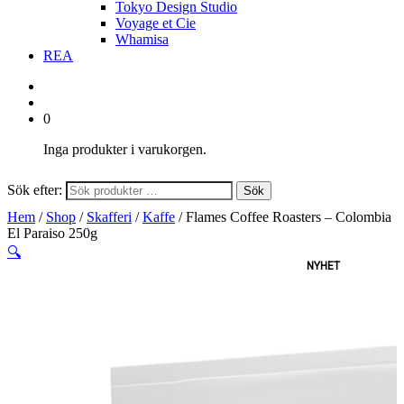
Tokyo Design Studio
Voyage et Cie
Whamisa
REA
0
Inga produkter i varukorgen.
Sök efter:
Sök
Hem
/
Shop
/
Skafferi
/
Kaffe
/ Flames Coffee Roasters – Colombia
El Paraiso 250g
🔍
NYHET