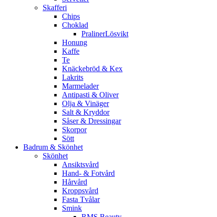
Skafferi
Chips
Choklad
PralinerLösvikt
Honung
Kaffe
Te
Knäckebröd & Kex
Lakrits
Marmelader
Antipasti & Oliver
Olja & Vinäger
Salt & Kryddor
Såser & Dressingar
Skorpor
Sött
Badrum & Skönhet
Skönhet
Ansiktsvård
Hand- & Fotvård
Hårvård
Kroppsvård
Fasta Tvålar
Smink
RMS Beauty