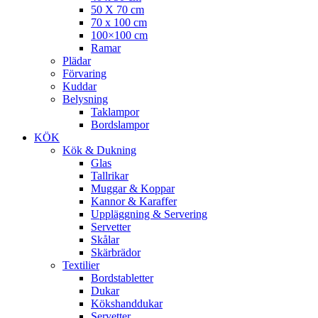
50 X 70 cm
70 x 100 cm
100×100 cm
Ramar
Plädar
Förvaring
Kuddar
Belysning
Taklampor
Bordslampor
KÖK
Kök & Dukning
Glas
Tallrikar
Muggar & Koppar
Kannor & Karaffer
Uppläggning & Servering
Servetter
Skålar
Skärbrädor
Textilier
Bordstabletter
Dukar
Kökshanddukar
Servetter