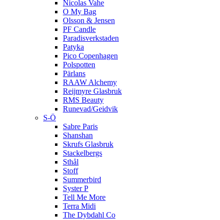
Nicolas Vahe
O My Bag
Olsson & Jensen
PF Candle
Paradisverkstaden
Patyka
Pico Copenhagen
Polspotten
Pärlans
RAAW Alchemy
Reijmyre Glasbruk
RMS Beauty
Runevad/Geidvik
S-Ö
Sabre Paris
Shanshan
Skrufs Glasbruk
Stackelbergs
Sthål
Stoff
Summerbird
Syster P
Tell Me More
Terra Midi
The Dybdahl Co