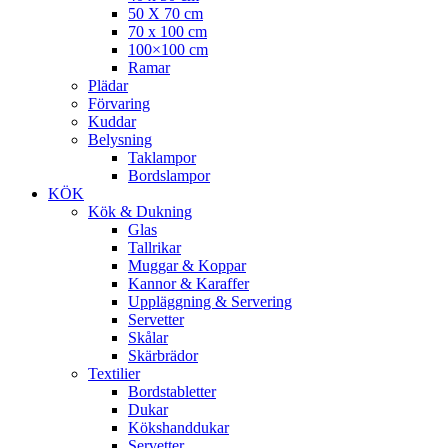
50 X 70 cm
70 x 100 cm
100×100 cm
Ramar
Plädar
Förvaring
Kuddar
Belysning
Taklampor
Bordslampor
KÖK
Kök & Dukning
Glas
Tallrikar
Muggar & Koppar
Kannor & Karaffer
Uppläggning & Servering
Servetter
Skålar
Skärbrädor
Textilier
Bordstabletter
Dukar
Kökshanddukar
Servetter