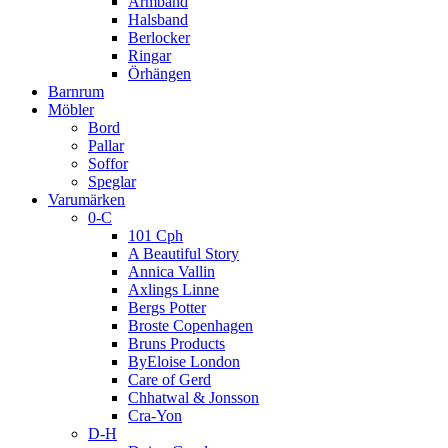
Armband
Halsband
Berlocker
Ringar
Örhängen
Barnrum
Möbler
Bord
Pallar
Soffor
Speglar
Varumärken
0-C
101 Cph
A Beautiful Story
Annica Vallin
Axlings Linne
Bergs Potter
Broste Copenhagen
Bruns Products
ByEloise London
Care of Gerd
Chhatwal & Jonsson
Cra-Yon
D-H