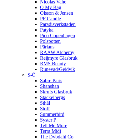
Nicolas Vahe
O My Bag
Olsson & Jensen
PF Candle
Paradisverkstaden
Patyka
Pico Copenhagen
Polspotten
Pärlans
RAAW Alchemy
Reijmyre Glasbruk
RMS Beauty
Runevad/Geidvik
S-Ö
Sabre Paris
Shanshan
Skrufs Glasbruk
Stackelbergs
Sthål
Stoff
Summerbird
Syster P
Tell Me More
Terra Midi
The Dybdahl Co