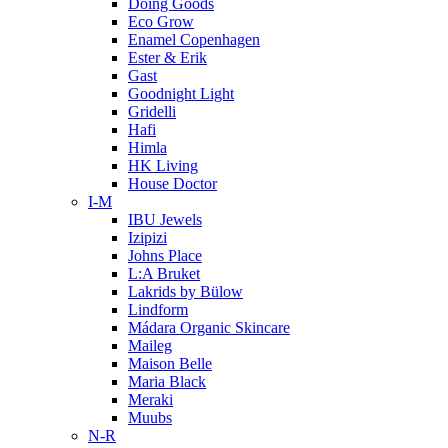
Doing Goods
Eco Grow
Enamel Copenhagen
Ester & Erik
Gast
Goodnight Light
Gridelli
Hafi
Himla
HK Living
House Doctor
I-M
IBU Jewels
Izipizi
Johns Place
L:A Bruket
Lakrids by Bülow
Lindform
Mádara Organic Skincare
Maileg
Maison Belle
Maria Black
Meraki
Muubs
N-R