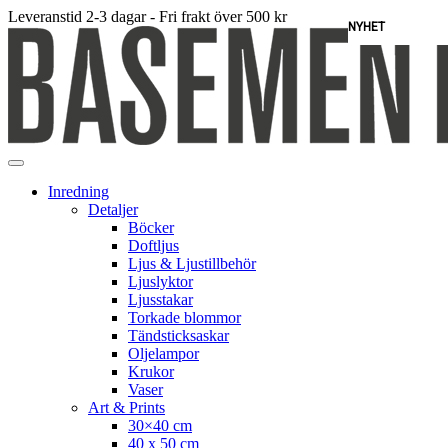
Leveranstid 2-3 dagar - Fri frakt över 500 kr
NYHET
Inredning
Detaljer
Böcker
Doftljus
Ljus & Ljustillbehör
Ljuslyktor
Ljusstakar
Torkade blommor
Tändsticksaskar
Oljelampor
Krukor
Vaser
Art & Prints
30×40 cm
40 x 50 cm