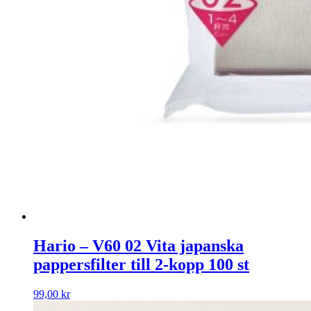
Hario – V60 02 Vita japanska
pappersfilter till 2-kopp 100 st
99,00
kr