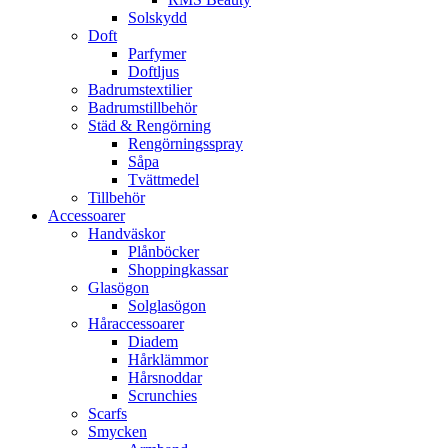
Solskydd
Doft
Parfymer
Doftljus
Badrumstextilier
Badrumstillbehör
Städ & Rengörning
Rengörningsspray
Såpa
Tvättmedel
Tillbehör
Accessoarer
Handväskor
Plånböcker
Shoppingkassar
Glasögon
Solglasögon
Håraccessoarer
Diadem
Hårklämmor
Hårsnoddar
Scrunchies
Scarfs
Smycken