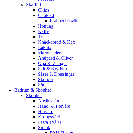
Skafferi
Chips
Choklad
PralinerLösvikt
Honung
Kaffe
Te
Knäckebröd & Kex
Lakrits
Marmelader
Antipasti & Oliver
Olja & Vinäger
Salt & Kryddor
Såser & Dressingar
Skorpor
Sött
Badrum & Skönhet
Skönhet
Ansiktsvård
Hand- & Fotvård
Hårvård
Kroppsvård
Fasta Tvålar
Smink
RMS Beauty