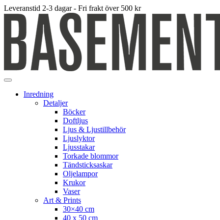
Leveranstid 2-3 dagar - Fri frakt över 500 kr
Inredning
Detaljer
Böcker
Doftljus
Ljus & Ljustillbehör
Ljuslyktor
Ljusstakar
Torkade blommor
Tändsticksaskar
Oljelampor
Krukor
Vaser
Art & Prints
30×40 cm
40 x 50 cm