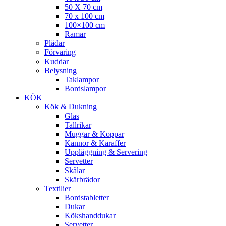
50 X 70 cm
70 x 100 cm
100×100 cm
Ramar
Plädar
Förvaring
Kuddar
Belysning
Taklampor
Bordslampor
KÖK
Kök & Dukning
Glas
Tallrikar
Muggar & Koppar
Kannor & Karaffer
Uppläggning & Servering
Servetter
Skålar
Skärbrädor
Textilier
Bordstabletter
Dukar
Kökshanddukar
Servetter