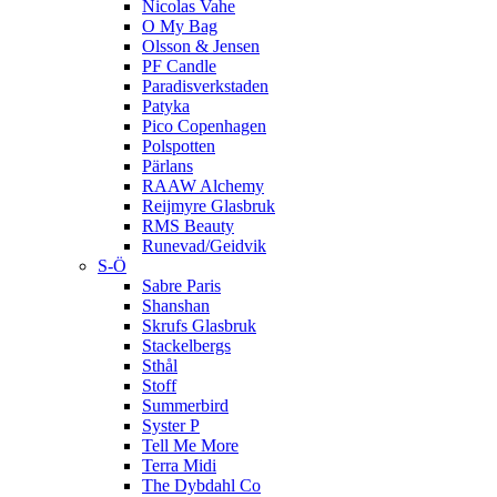
Nicolas Vahe
O My Bag
Olsson & Jensen
PF Candle
Paradisverkstaden
Patyka
Pico Copenhagen
Polspotten
Pärlans
RAAW Alchemy
Reijmyre Glasbruk
RMS Beauty
Runevad/Geidvik
S-Ö
Sabre Paris
Shanshan
Skrufs Glasbruk
Stackelbergs
Sthål
Stoff
Summerbird
Syster P
Tell Me More
Terra Midi
The Dybdahl Co