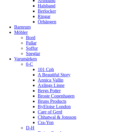
Armband
Halsband
Berlocker
Ringar
Örhängen
Barnrum
Möbler
Bord
Pallar
Soffor
Speglar
Varumärken
0-C
101 Cph
A Beautiful Story
Annica Vallin
Axlings Linne
Bergs Potter
Broste Copenhagen
Bruns Products
ByEloise London
Care of Gerd
Chhatwal & Jonsson
Cra-Yon
D-H