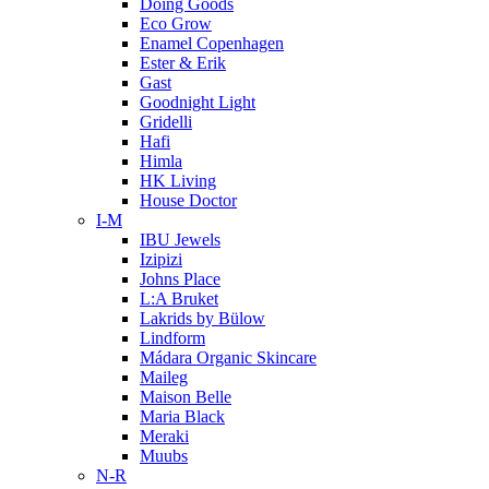
Doing Goods
Eco Grow
Enamel Copenhagen
Ester & Erik
Gast
Goodnight Light
Gridelli
Hafi
Himla
HK Living
House Doctor
I-M
IBU Jewels
Izipizi
Johns Place
L:A Bruket
Lakrids by Bülow
Lindform
Mádara Organic Skincare
Maileg
Maison Belle
Maria Black
Meraki
Muubs
N-R