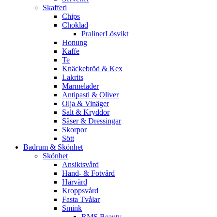
Skafferi
Chips
Choklad
PralinerLösvikt
Honung
Kaffe
Te
Knäckebröd & Kex
Lakrits
Marmelader
Antipasti & Oliver
Olja & Vinäger
Salt & Kryddor
Såser & Dressingar
Skorpor
Sött
Badrum & Skönhet
Skönhet
Ansiktsvård
Hand- & Fotvård
Hårvård
Kroppsvård
Fasta Tvålar
Smink
RMS Beauty