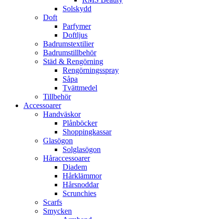
Solskydd
Doft
Parfymer
Doftljus
Badrumstextilier
Badrumstillbehör
Städ & Rengörning
Rengörningsspray
Såpa
Tvättmedel
Tillbehör
Accessoarer
Handväskor
Plånböcker
Shoppingkassar
Glasögon
Solglasögon
Håraccessoarer
Diadem
Hårklämmor
Hårsnoddar
Scrunchies
Scarfs
Smycken