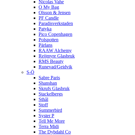
Nicolas Vahe
O My Bag
Olsson & Jensen
PF Candle
Paradisverkstaden
Patyka
Pico Copenhagen
Polspotten
Pärlans
RAAW Alchemy
Reijmyre Glasbruk
RMS Beauty
Runevad/Geidvik
S-Ö
Sabre Paris
Shanshan
Skrufs Glasbruk
Stackelbergs
Sthål
Stoff
Summerbird
Syster P
Tell Me More
Terra Midi
The Dybdahl Co