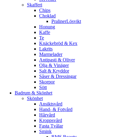
Skafferi
Chips
Choklad
PralinerLösvikt
Honung
Kaffe
Te
Knäckebröd & Kex
Lakrits
Marmelader
Antipasti & Oliver
Olja & Vinäger
Salt & Kryddor
Såser & Dressingar
Skorpor
Sött
Badrum & Skönhet
Skönhet
Ansiktsvård
Hand- & Fotvård
Hårvård
Kroppsvård
Fasta Tvålar
Smink
RMS Beauty