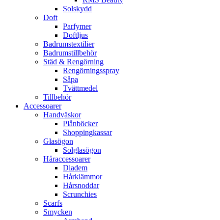
Solskydd
Doft
Parfymer
Doftljus
Badrumstextilier
Badrumstillbehör
Städ & Rengörning
Rengörningsspray
Såpa
Tvättmedel
Tillbehör
Accessoarer
Handväskor
Plånböcker
Shoppingkassar
Glasögon
Solglasögon
Håraccessoarer
Diadem
Hårklämmor
Hårsnoddar
Scrunchies
Scarfs
Smycken