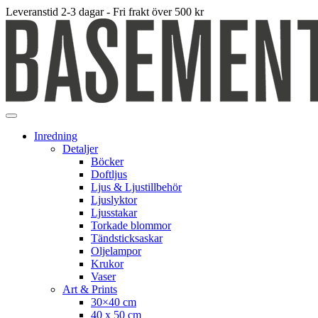
Leveranstid 2-3 dagar - Fri frakt över 500 kr
Inredning
Detaljer
Böcker
Doftljus
Ljus & Ljustillbehör
Ljuslyktor
Ljusstakar
Torkade blommor
Tändsticksaskar
Oljelampor
Krukor
Vaser
Art & Prints
30×40 cm
40 x 50 cm