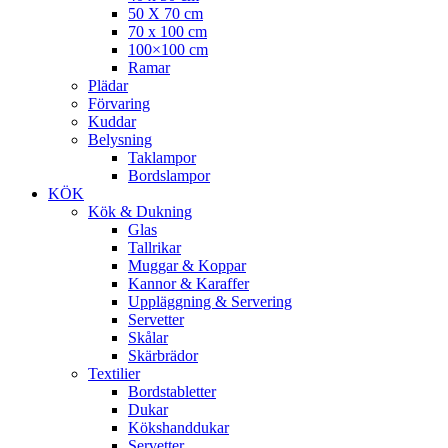
50 X 70 cm
70 x 100 cm
100×100 cm
Ramar
Plädar
Förvaring
Kuddar
Belysning
Taklampor
Bordslampor
KÖK
Kök & Dukning
Glas
Tallrikar
Muggar & Koppar
Kannor & Karaffer
Uppläggning & Servering
Servetter
Skålar
Skärbrädor
Textilier
Bordstabletter
Dukar
Kökshanddukar
Servetter