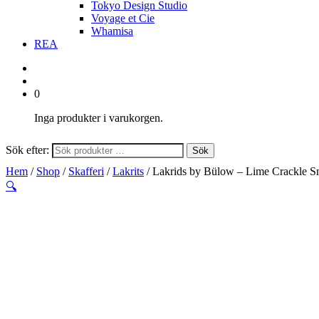
Tokyo Design Studio
Voyage et Cie
Whamisa
REA
0
Inga produkter i varukorgen.
Sök efter:
Sök
Hem
/
Shop
/
Skafferi
/
Lakrits
/ Lakrids by Bülow – Lime Crackle S
🔍