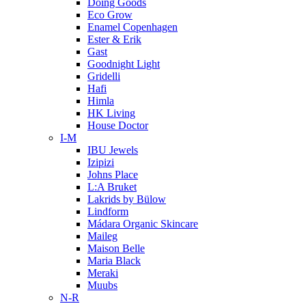
Doing Goods
Eco Grow
Enamel Copenhagen
Ester & Erik
Gast
Goodnight Light
Gridelli
Hafi
Himla
HK Living
House Doctor
I-M
IBU Jewels
Izipizi
Johns Place
L:A Bruket
Lakrids by Bülow
Lindform
Mádara Organic Skincare
Maileg
Maison Belle
Maria Black
Meraki
Muubs
N-R