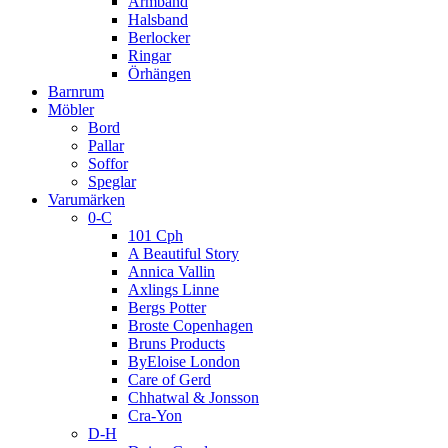
Armband
Halsband
Berlocker
Ringar
Örhängen
Barnrum
Möbler
Bord
Pallar
Soffor
Speglar
Varumärken
0-C
101 Cph
A Beautiful Story
Annica Vallin
Axlings Linne
Bergs Potter
Broste Copenhagen
Bruns Products
ByEloise London
Care of Gerd
Chhatwal & Jonsson
Cra-Yon
D-H