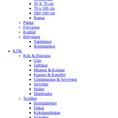
50 X 70 cm
70 x 100 cm
100×100 cm
Ramar
Plädar
Förvaring
Kuddar
Belysning
Taklampor
Bordslampor
KÖK
Kök & Dukning
Glas
Tallrikar
Muggar & Koppar
Kannor & Karaffer
Uppläggning & Servering
Servetter
Skålar
Skärbrädor
Textilier
Bordstabletter
Dukar
Kökshanddukar
Servetter