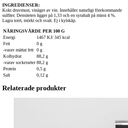
INGREDIENSER:
Kokt druvmust, vinäger av vin. Innehåller naturligt förekommande
sulfiter. Densiteten ligger på 1,33 och en syrahalt på minst 4 %.
Lagra torrt, mörkt och svalt. Ej i kylskåp.
NÄRINGSVÄRDE PER 100 G
Energi
1467 KJ/ 345 kcal
Fett
0 g
-varav mättat fett
0 g
Kolhydrat
88,2 g
-varav sockerarter
88,2 g
Protein
0,5 g
Salt
0,12 g
Relaterade produkter