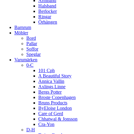
Armband
Halsband
Berlocker
Ringar
Örhängen
Barnrum
Möbler
Bord
Pallar
Soffor
Speglar
Varumärken
0-C
101 Cph
A Beautiful Story
Annica Vallin
Axlings Linne
Bergs Potter
Broste Copenhagen
Bruns Products
ByEloise London
Care of Gerd
Chhatwal & Jonsson
Cra-Yon
D-H