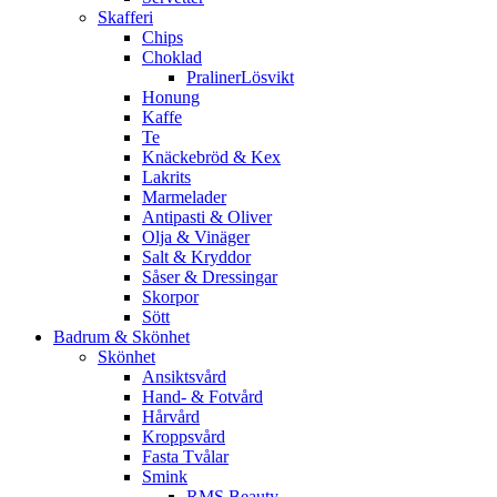
Skafferi
Chips
Choklad
PralinerLösvikt
Honung
Kaffe
Te
Knäckebröd & Kex
Lakrits
Marmelader
Antipasti & Oliver
Olja & Vinäger
Salt & Kryddor
Såser & Dressingar
Skorpor
Sött
Badrum & Skönhet
Skönhet
Ansiktsvård
Hand- & Fotvård
Hårvård
Kroppsvård
Fasta Tvålar
Smink
RMS Beauty