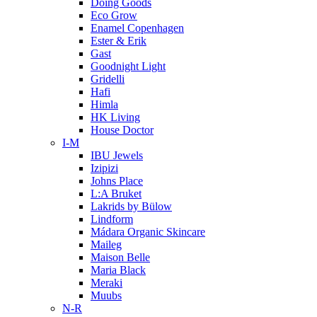
Doing Goods
Eco Grow
Enamel Copenhagen
Ester & Erik
Gast
Goodnight Light
Gridelli
Hafi
Himla
HK Living
House Doctor
I-M
IBU Jewels
Izipizi
Johns Place
L:A Bruket
Lakrids by Bülow
Lindform
Mádara Organic Skincare
Maileg
Maison Belle
Maria Black
Meraki
Muubs
N-R