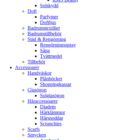
Solskydd
Doft
Parfymer
Doftljus
Badrumstextilier
Badrumstillbehör
Städ & Rengörning
Rengörningsspray
Såpa
Tvättmedel
Tillbehör
Accessoarer
Handväskor
Plånböcker
Shoppingkassar
Glasögon
Solglasögon
Håraccessoarer
Diadem
Hårklämmor
Hårsnoddar
Scrunchies
Scarfs
Smycken