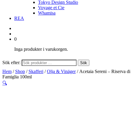
Tokyo Design Studio
Voyage et Cie
Whamisa
REA
0
Inga produkter i varukorgen.
Sök efter:
Sök
Hem
/
Shop
/
Skafferi
/
Olja & Vinäger
/ Acetaia Sereni – Riserva di
Famiglia 100ml
🔍