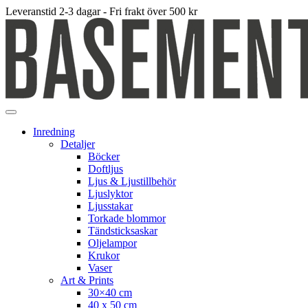
Leveranstid 2-3 dagar - Fri frakt över 500 kr
Inredning
Detaljer
Böcker
Doftljus
Ljus & Ljustillbehör
Ljuslyktor
Ljusstakar
Torkade blommor
Tändsticksaskar
Oljelampor
Krukor
Vaser
Art & Prints
30×40 cm
40 x 50 cm