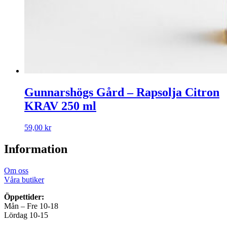
Gunnarshögs Gård – Rapsolja Citron
KRAV 250 ml
59,00
kr
Information
Om oss
Våra butiker
Öppettider:
Mån – Fre 10-18
Lördag 10-15