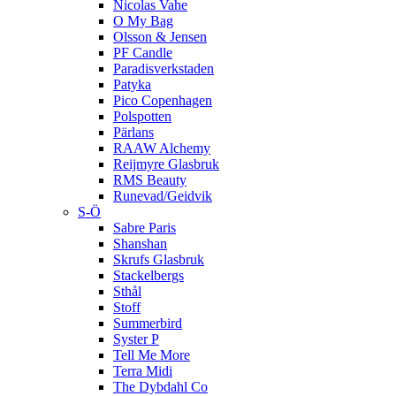
Nicolas Vahe
O My Bag
Olsson & Jensen
PF Candle
Paradisverkstaden
Patyka
Pico Copenhagen
Polspotten
Pärlans
RAAW Alchemy
Reijmyre Glasbruk
RMS Beauty
Runevad/Geidvik
S-Ö
Sabre Paris
Shanshan
Skrufs Glasbruk
Stackelbergs
Sthål
Stoff
Summerbird
Syster P
Tell Me More
Terra Midi
The Dybdahl Co