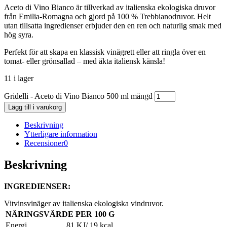
Aceto di Vino Bianco är tillverkad av italienska ekologiska druvor
från Emilia-Romagna och gjord på 100 % Trebbianodruvor. Helt
utan tillsatta ingredienser erbjuder den en ren och naturlig smak med
hög syra.
Perfekt för att skapa en klassisk vinägrett eller att ringla över en
tomat- eller grönsallad – med äkta italiensk känsla!
11 i lager
Gridelli - Aceto di Vino Bianco 500 ml mängd
Lägg till i varukorg
Beskrivning
Ytterligare information
Recensioner
0
Beskrivning
INGREDIENSER:
Vitvinsvinäger av italienska ekologiska vindruvor.
NÄRINGSVÄRDE PER 100 G
Energi
81 KJ/ 19 kcal