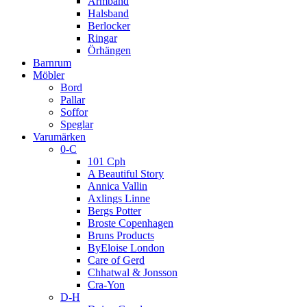
Armband
Halsband
Berlocker
Ringar
Örhängen
Barnrum
Möbler
Bord
Pallar
Soffor
Speglar
Varumärken
0-C
101 Cph
A Beautiful Story
Annica Vallin
Axlings Linne
Bergs Potter
Broste Copenhagen
Bruns Products
ByEloise London
Care of Gerd
Chhatwal & Jonsson
Cra-Yon
D-H