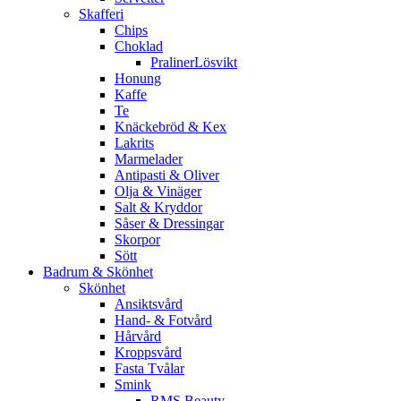
Skafferi
Chips
Choklad
PralinerLösvikt
Honung
Kaffe
Te
Knäckebröd & Kex
Lakrits
Marmelader
Antipasti & Oliver
Olja & Vinäger
Salt & Kryddor
Såser & Dressingar
Skorpor
Sött
Badrum & Skönhet
Skönhet
Ansiktsvård
Hand- & Fotvård
Hårvård
Kroppsvård
Fasta Tvålar
Smink
RMS Beauty