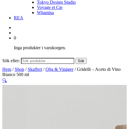
Tokyo Design Studio
Voyage et Cie
Whamisa
REA
0
Inga produkter i varukorgen.
Sök efter:
Sök
Hem
/
Shop
/
Skafferi
/
Olja & Vinäger
/ Gridelli – Aceto di Vino
Bianco 500 ml
🔍