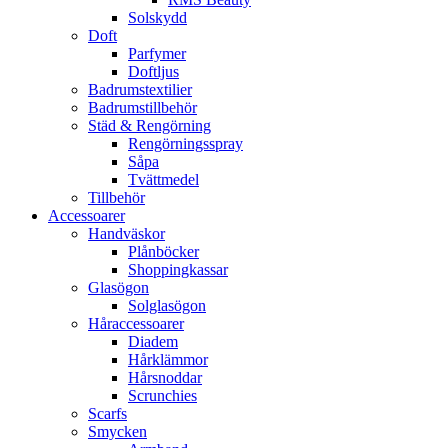
Solskydd
Doft
Parfymer
Doftljus
Badrumstextilier
Badrumstillbehör
Städ & Rengörning
Rengörningsspray
Såpa
Tvättmedel
Tillbehör
Accessoarer
Handväskor
Plånböcker
Shoppingkassar
Glasögon
Solglasögon
Håraccessoarer
Diadem
Hårklämmor
Hårsnoddar
Scrunchies
Scarfs
Smycken