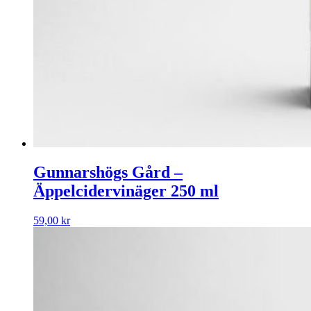
Gunnarshögs Gård –
Äppelcidervinäger 250 ml
59,00
kr