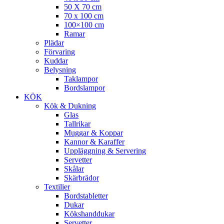
50 X 70 cm
70 x 100 cm
100×100 cm
Ramar
Plädar
Förvaring
Kuddar
Belysning
Taklampor
Bordslampor
KÖK
Kök & Dukning
Glas
Tallrikar
Muggar & Koppar
Kannor & Karaffer
Uppläggning & Servering
Servetter
Skålar
Skärbrädor
Textilier
Bordstabletter
Dukar
Kökshanddukar
Servetter