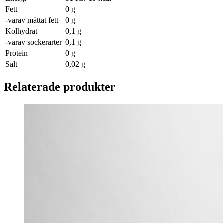
Fett
0 g
-varav mättat fett
0 g
Kolhydrat
0,1 g
-varav sockerarter
0,1 g
Protein
0 g
Salt
0,02 g
Relaterade produkter