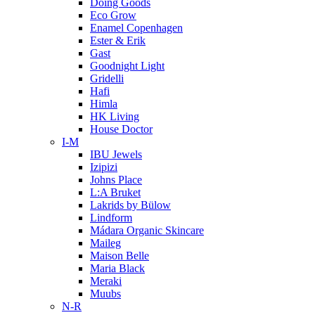
Doing Goods
Eco Grow
Enamel Copenhagen
Ester & Erik
Gast
Goodnight Light
Gridelli
Hafi
Himla
HK Living
House Doctor
I-M
IBU Jewels
Izipizi
Johns Place
L:A Bruket
Lakrids by Bülow
Lindform
Mádara Organic Skincare
Maileg
Maison Belle
Maria Black
Meraki
Muubs
N-R