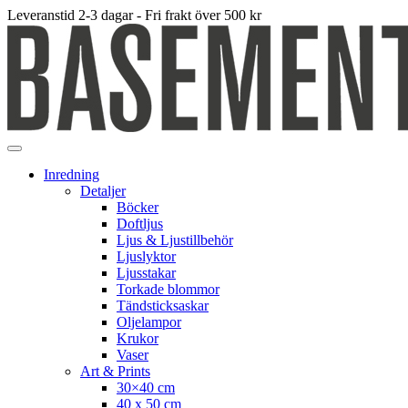
Leveranstid 2-3 dagar - Fri frakt över 500 kr
Inredning
Detaljer
Böcker
Doftljus
Ljus & Ljustillbehör
Ljuslyktor
Ljusstakar
Torkade blommor
Tändsticksaskar
Oljelampor
Krukor
Vaser
Art & Prints
30×40 cm
40 x 50 cm