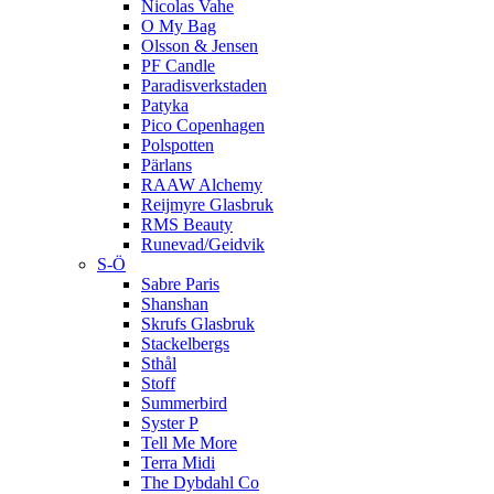
Nicolas Vahe
O My Bag
Olsson & Jensen
PF Candle
Paradisverkstaden
Patyka
Pico Copenhagen
Polspotten
Pärlans
RAAW Alchemy
Reijmyre Glasbruk
RMS Beauty
Runevad/Geidvik
S-Ö
Sabre Paris
Shanshan
Skrufs Glasbruk
Stackelbergs
Sthål
Stoff
Summerbird
Syster P
Tell Me More
Terra Midi
The Dybdahl Co